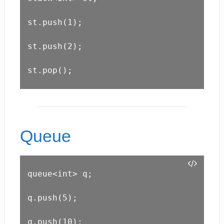
st.push(1);

st.push(2);

st.pop();
Queue
queue<int> q;

q.push(5);

q.push(10);
