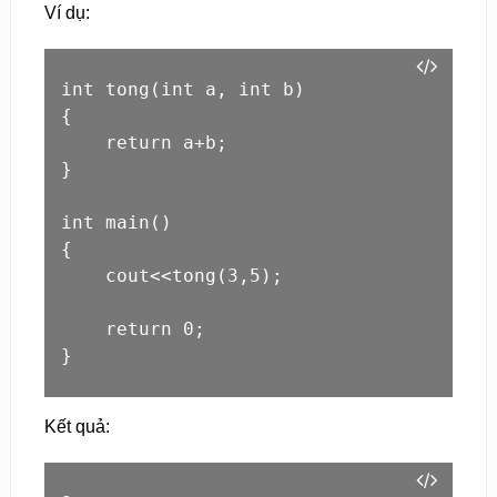
Ví dụ:
int tong(int a, int b)

{

    return a+b;

}

int main()

{

    cout<<tong(3,5);

    return 0;

}
Kết quả: