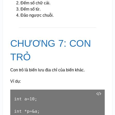
Đếm số chữ cái.
Đếm số từ.
Đảo ngược chuỗi.
CHƯƠNG 7: CON
TRỎ
Con trỏ là biến lưu địa chỉ của biến khác.
Ví dụ:
int a=10;

int *p=&a;
