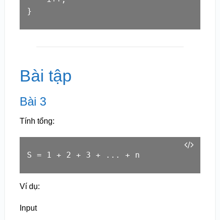
}
Bài tập
Bài 3
Tính tổng:
S = 1 + 2 + 3 + ... + n
Ví dụ:
Input