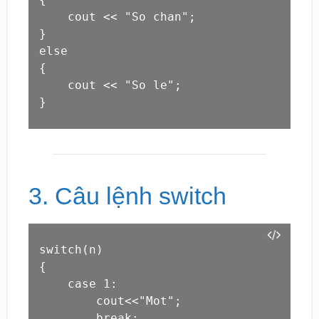
    cout << "So chan";

}

else

{

    cout << "So le";

}
3. Câu lệnh switch
switch(n)

{

    case 1:

        cout<<"Mot";

        break;
