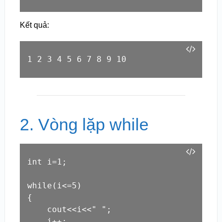
Kết quả:
1 2 3 4 5 6 7 8 9 10
2. Vòng lặp while
int i=1;

while(i<=5)

{

    cout<<i<<" ";

    i++;
