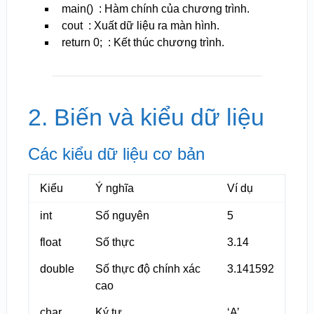
main()
: Hàm chính của chương trình.
cout
: Xuất dữ liệu ra màn hình.
return 0;
: Kết thúc chương trình.
2. Biến và kiểu dữ liệu
Các kiểu dữ liệu cơ bản
Kiểu
Ý nghĩa
Ví dụ
int
Số nguyên
5
float
Số thực
3.14
double
Số thực độ chính xác
3.141592
cao
char
Ký tự
‘A’