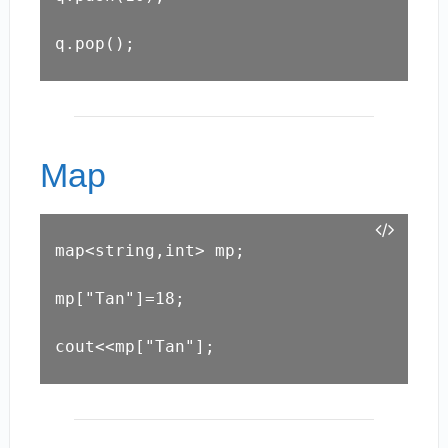
q.pop();
Map
map<string,int> mp;

mp
["Tan"]
=18;

cout<<mp
["Tan"]
;