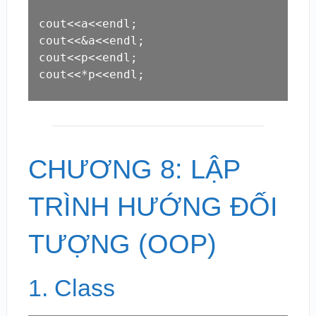
cout<<a<<endl;

cout<<&a<<endl;

cout<<p<<endl;

cout<<*p<<endl;
CHƯƠNG 8: LẬP
TRÌNH HƯỚNG ĐỐI
TƯỢNG (OOP)
1. Class