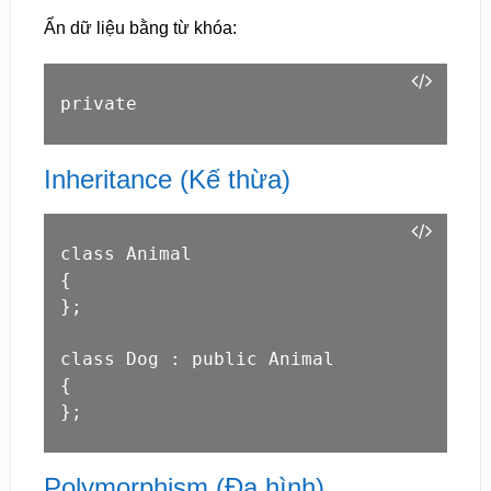
Ẩn dữ liệu bằng từ khóa:
private
Inheritance (Kế thừa)
class Animal

{

};

class Dog : public Animal

{

};
Polymorphism (Đa hình)