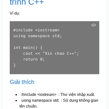
trình C++
Ví dụ:
#include <iostream>

using namespace std;

int main() {

    cout << "Xin chao C++";

    return 0;

}
Giải thích
#include <iostream>
: Thư viện nhập xuất.
using namespace std;
: Sử dụng không gian
tên chuẩn.