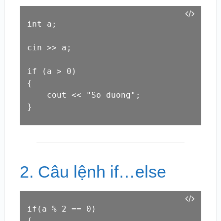
int a;

cin >> a;

if (a > 0)

{

    cout << "So duong";

}
2. Câu lệnh if…else
if(a % 2 == 0)

{
