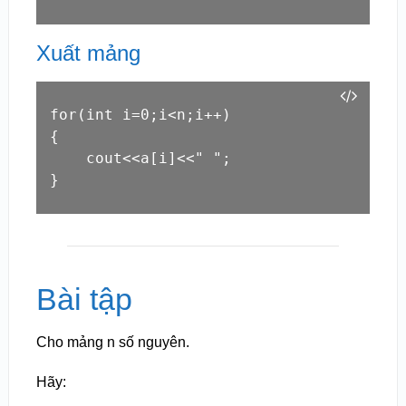
Xuất mảng
for(int i=0;i<n;i++)

{

    cout<<a
[i]
<<" ";

}
Bài tập
Cho mảng n số nguyên.
Hãy: