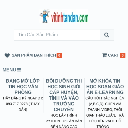
SẢN PHẨM BẠN THÍCH
CART
0
0
MENU
ĐANG MỞ LỚP
BỒI DƯỠNG THI
MỞ KHÓA TIN
TIN HỌC VĂN
HỌC SINH GIỎI
HỌC SOẠN GIÁO
PHÒNG
CẤP HUYỆN,
ÁN E-LEARNING
TỈNH VÀ VÀO
HÃY ĐĂNG KÝ NGAY ĐT:
CÂU HỎI TRẮC NGHIỆM
TRƯỜNG
093.717.9278 ( THẦY
(A,B,C,D), CHÈN ÂM
CHUYÊN
DÂN)
THANH, VIDEO, THỜI
HỌC LẬP TRÌNH
GIAN THẢO LUẬN, TRẢ
PYTHON TỪ CĂN BẢN
LỜI, ĐIỀN VÀO CHỖ
ĐẾN NÂNG CAO
TRỐNG.....