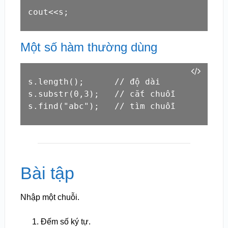
cout<<s;
Một số hàm thường dùng
s.length();      // độ dài

s.substr(0,3);   // cắt chuỗi

s.find("abc");   // tìm chuỗi
Bài tập
Nhập một chuỗi.
Đếm số ký tự.