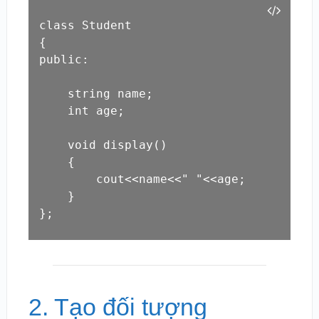
class Student

{

public:

    string name;

    int age;

    void display()

    {

        cout<<name<<" "<<age;

    }

};
2. Tạo đối tượng