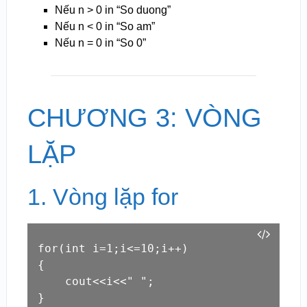
Nếu n > 0 in “So duong”
Nếu n < 0 in “So am”
Nếu n = 0 in “So 0”
CHƯƠNG 3: VÒNG
LẶP
1. Vòng lặp for
for(int i=1;i<=10;i++)

{

    cout<<i<<" ";

}