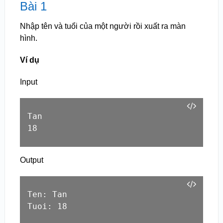
Bài 1
Nhập tên và tuổi của một người rồi xuất ra màn
hình.
Ví dụ
Input
Tan

18
Output
Ten: Tan

Tuoi: 18