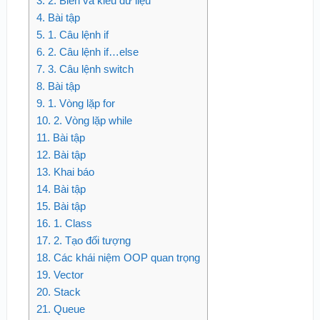
3.
2. Biến và kiểu dữ liệu
4.
Bài tập
5.
1. Câu lệnh if
6.
2. Câu lệnh if…else
7.
3. Câu lệnh switch
8.
Bài tập
9.
1. Vòng lặp for
10.
2. Vòng lặp while
11.
Bài tập
12.
Bài tập
13.
Khai báo
14.
Bài tập
15.
Bài tập
16.
1. Class
17.
2. Tạo đối tượng
18.
Các khái niệm OOP quan trọng
19.
Vector
20.
Stack
21.
Queue