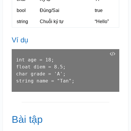
bool
Đúng/Sai
true
string
Chuỗi ký tự
“Hello”
Ví dụ
int age = 18;

float diem = 8.5;

char grade = 'A';

string name = "Tan";
Bài tập