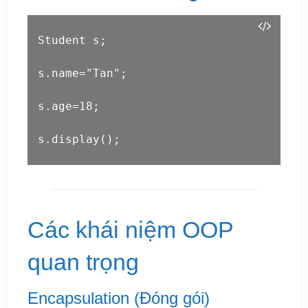
Student s;

s.name="Tan";

s.age=18;

s.display();
Các khái niệm OOP
quan trọng
Encapsulation (Đóng gói)