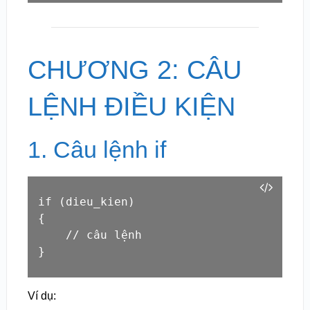
CHƯƠNG 2: CÂU
LỆNH ĐIỀU KIỆN
1. Câu lệnh if
if (dieu_kien)

{

    // câu lệnh

}
Ví dụ: