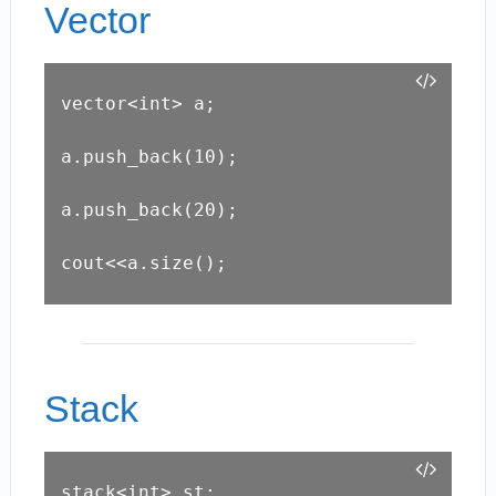
Vector
vector<int> a;

a.push_back(10);

a.push_back(20);

cout<<a.size();
Stack
stack<int> st;
