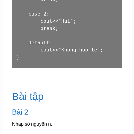
    case 2:

        cout<<"Hai";

        break;

    default:

        cout<<"Khong hop le";

}
Bài tập
Bài 2
Nhập số nguyên n.