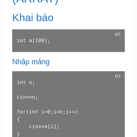
Khai báo
int a
[100]
;
Nhập mảng
int n;

cin>>n;

for(int i=0;i<n;i++)

{

    cin>>a
[i]
;

}