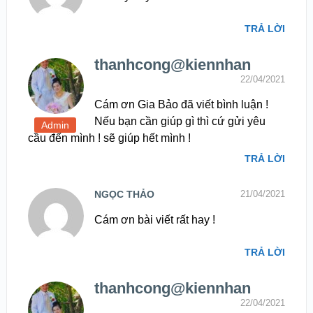
TRẢ LỜI
thanhcong@kiennhan
22/04/2021
Cám ơn Gia Bảo đã viết bình luận !
Nếu bạn cần giúp gì thì cứ gửi yêu
cầu đến mình ! sẽ giúp hết mình !
TRẢ LỜI
NGỌC THẢO
21/04/2021
Cám ơn bài viết rất hay !
TRẢ LỜI
thanhcong@kiennhan
22/04/2021