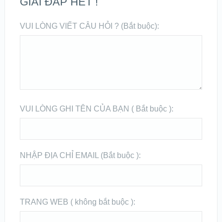
GIẢI ĐÁP HẾT !
VUI LÒNG VIẾT CÂU HỎI ? (Bắt buộc):
VUI LÒNG GHI TÊN CỦA BẠN ( Bắt buộc ):
NHẬP ĐỊA CHỈ EMAIL (Bắt buộc ):
TRANG WEB ( không bắt buộc ):