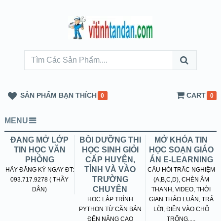
SẢN PHẨM BẠN THÍCH
CART
0
0
MENU
ĐANG MỞ LỚP
BỒI DƯỠNG THI
MỞ KHÓA TIN
TIN HỌC VĂN
HỌC SINH GIỎI
HỌC SOẠN GIÁO
PHÒNG
CẤP HUYỆN,
ÁN E-LEARNING
TỈNH VÀ VÀO
HÃY ĐĂNG KÝ NGAY ĐT:
CÂU HỎI TRẮC NGHIỆM
TRƯỜNG
093.717.9278 ( THẦY
(A,B,C,D), CHÈN ÂM
CHUYÊN
DÂN)
THANH, VIDEO, THỜI
HỌC LẬP TRÌNH
GIAN THẢO LUẬN, TRẢ
PYTHON TỪ CĂN BẢN
LỜI, ĐIỀN VÀO CHỖ
ĐẾN NÂNG CAO
TRỐNG.....