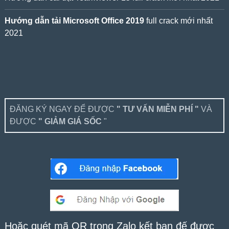
Hướng dẫn tải Microsoft Office 2019
full crack mới nhất
2021
ĐĂNG KÝ NGAY ĐỂ ĐƯỢC
" TƯ VẤN MIỄN PHÍ "
VÀ
ĐƯỢC
" GIẢM GIÁ SỐC
"
Hoặc quét mã QR trong Zalo kết bạn để được