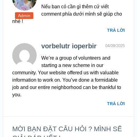
Nếu bạn có cần gì thêm cứ viết
comment phía dưới mình sẽ giúp cho
nhé !
TRẢ LỜI
vorbelutr ioperbir
04/09/2025
We’re a group of volunteers and
starting a new scheme in our
community. Your website offered us with valuable
information to work on. You’ve done a formidable
job and our entire neighborhood can be thankful to
you.
TRẢ LỜI
MỜI BẠN ĐẶT CÂU HỎI ? MÌNH SẼ