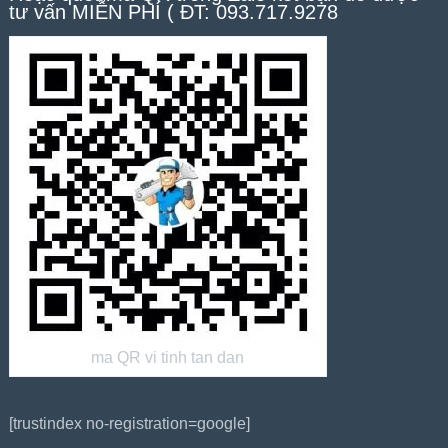
tư vấn MIỄN PHÍ ( ĐT: 093.717.9278
ma QR vi tinh tan dan
[trustindex no-registration=google]