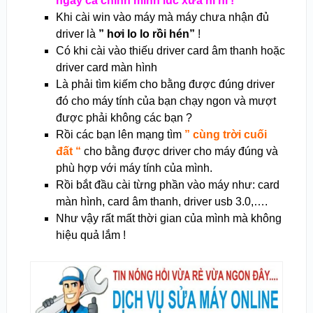
ngay cả chính mình lúc xưa hì hì !
Khi cài win vào máy mà máy chưa nhận đủ
driver là
” hơi lo lo rồi hén”
!
Có khi cài vào thiếu driver card âm thanh hoặc
driver card màn hình
Là phải tìm kiếm cho bằng được đúng driver
đó cho máy tính của bạn chạy ngon và mượt
được phải không các bạn ?
Rồi các bạn lên mạng tìm
” cùng trời cuối
đất “
cho bằng được driver cho máy đúng và
phù hợp với máy tính của mình.
Rồi bắt đầu cài từng phần vào máy như: card
màn hình, card âm thanh, driver usb 3.0,….
Như vậy rất mất thời gian của mình mà không
hiệu quả lắm !