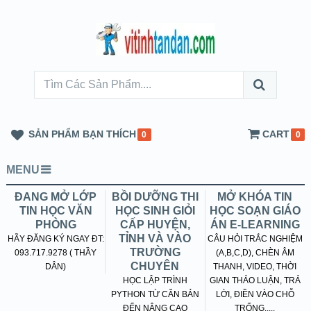
SẢN PHẨM BẠN THÍCH
CART
0
0
MENU
ĐANG MỞ LỚP
BỒI DƯỠNG THI
MỞ KHÓA TIN
TIN HỌC VĂN
HỌC SINH GIỎI
HỌC SOẠN GIÁO
PHÒNG
CẤP HUYỆN,
ÁN E-LEARNING
TỈNH VÀ VÀO
HÃY ĐĂNG KÝ NGAY ĐT:
CÂU HỎI TRẮC NGHIỆM
TRƯỜNG
093.717.9278 ( THẦY
(A,B,C,D), CHÈN ÂM
CHUYÊN
DÂN)
THANH, VIDEO, THỜI
HỌC LẬP TRÌNH
GIAN THẢO LUẬN, TRẢ
PYTHON TỪ CĂN BẢN
LỜI, ĐIỀN VÀO CHỖ
ĐẾN NÂNG CAO
TRỐNG.....