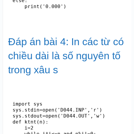
else:

Đáp án bài 4: In các từ có
chiều dài là số nguyên tố
trong xâu s
import sys

sys.stdin=open('D044.INP','r')

sys.stdout=open('D044.OUT','w')

def ktnt(n):

    i=2

    while i*i<=n and n%i!=0:
