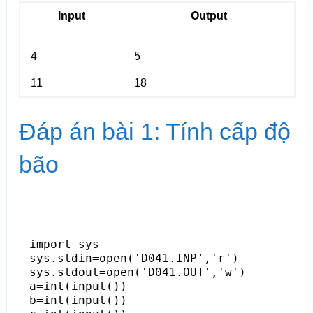
Input
Output
4
5
11
18
Đáp án bài 1: Tính cấp độ
bão
import sys

sys.stdin=open('D041.INP','r')

sys.stdout=open('D041.OUT','w')

a=int(input())

b=int(input())
