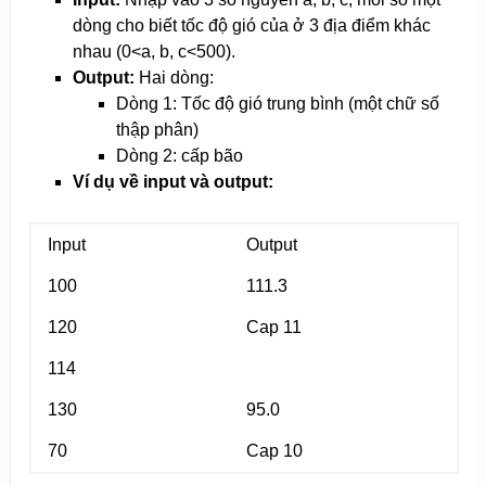
dòng cho biết tốc độ gió của ở 3 địa điểm khác
nhau (0<a, b, c<500).
Output:
Hai dòng:
Dòng 1: Tốc độ gió trung bình (một chữ số
thập phân)
Dòng 2: cấp bão
Ví dụ về input và output:
Input
Output
100
111.3
120
Cap 11
114
130
95.0
70
Cap 10