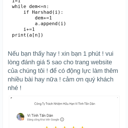
i=1

while dem<=n:

    if Harshad(i):

        dem+=1

        a.append(i)

    i+=1

Nếu bạn thấy hay ! xin bạn 1 phút ! vui
lòng đánh giá 5 sao cho trang website
của chúng tôi ! để có động lực làm thêm
nhiều bài hay nữa ! cảm ơn quý khách
nhé !