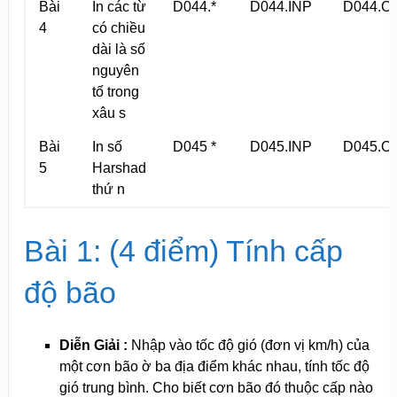
Bài
In các từ
D044.*
D044.INP
D044.O
4
có chiều
dài là số
nguyên
tố trong
xâu s
Bài
In số
D045 *
D045.INP
D045.O
5
Harshad
thứ n
Bài 1: (4 điểm) Tính cấp
độ bão
Diễn Giải :
Nhập vào tốc độ gió (đơn vị km/h) của
một cơn bão ờ ba địa điểm khác nhau, tính tốc độ
gió trung bình. Cho biết cơn bão đó thuộc cấp nào