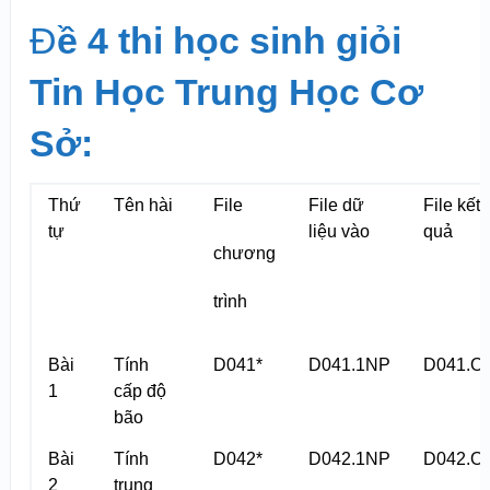
Đ
ề 4 thi học sinh giỏi
Tin Học Trung Học Cơ
Sở:
Thứ
Tên hài
File
File dữ
File kết
tự
liệu vào
quả
chương
trình
Bài
Tính
D041*
D041.1NP
D041.O
1
cấp độ
bão
Bài
Tính
D042*
D042.1NP
D042.O
2
trung