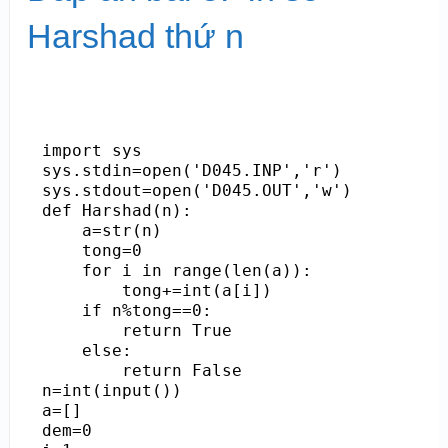
Harshad thứ n
import sys

sys.stdin=open('D045.INP','r')

sys.stdout=open('D045.OUT','w')

def Harshad(n):

    a=str(n)

    tong=0

    for i in range(len(a)):

        tong+=int(a[i])

    if n%tong==0:

        return True

    else:

        return False

n=int(input())

a=[]

dem=0
