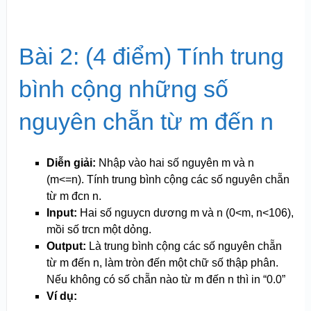
Bài 2: (4 điểm) Tính trung
bình cộng những số
nguyên chẵn từ m đến n
Diễn giải:
Nhập vào hai số nguyên m và n
(m<=n). Tính trung bình cộng các số nguyên chẵn
từ m đcn n.
Input:
Hai số nguycn dương m và n (0<m, n<10
6
),
mồi số trcn một dỏng.
Output:
Là trung bình cộng các số nguyên chẵn
từ m đến n, làm tròn đến một chữ số thập phân.
Nếu không có số chẵn nào từ m đến n thì in “0.0”
Ví dụ: