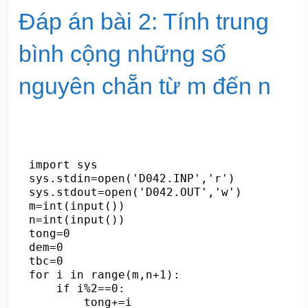
Đáp án bài 2: Tính trung
bình cộng những số
nguyên chẵn từ m đến n
import sys

sys.stdin=open('D042.INP','r')

sys.stdout=open('D042.OUT','w')

m=int(input())

n=int(input())

tong=0

dem=0

tbc=0

for i in range(m,n+1):

    if i%2==0:

        tong+=i
