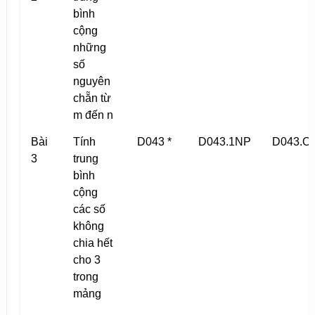
bình
cộng
những
số
nguyên
chẵn từ
m đến n
Bài
Tính
D043 *
D043.1NP
D043.O
3
trung
bình
cộng
các số
không
chia hết
cho 3
trong
mảng