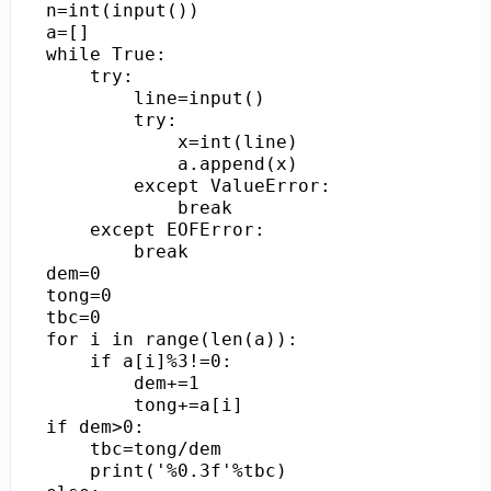
n=int(input())

a=[]

while True:

    try:

        line=input()

        try:

            x=int(line)

            a.append(x)

        except ValueError:

            break

    except EOFError:

        break

dem=0

tong=0

tbc=0

for i in range(len(a)):

    if a[i]%3!=0:

        dem+=1

        tong+=a[i]

if dem>0:

    tbc=tong/dem

    print('%0.3f'%tbc)
