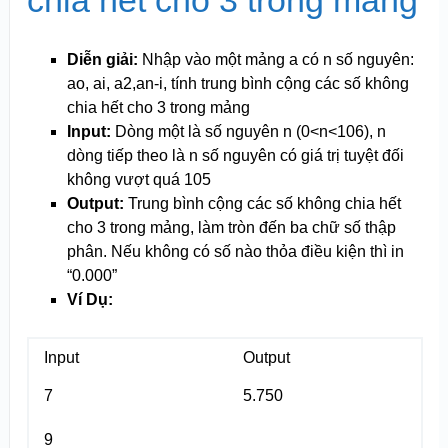
chia hết cho 3 trong mảng
Diễn giải:
Nhập vào một mảng a có n số nguyên:
ao, ai, a2,a
n
-i, tính trung bình cộng các số không
chia hết cho 3 trong mảng
Input:
Dòng một là số nguyên n (0<n<10
6
), n
dòng tiếp theo là n số nguyên có giá trị tuyệt đối
không vượt quá 10
5
Output:
Trung bình cộng các số không chia hết
cho 3 trong mảng, làm tròn đến ba chữ số thập
phân. Nếu không có số nào thỏa điều kiện thì in
“0.000”
Ví Dụ:
Input
Output
7
5.750
9