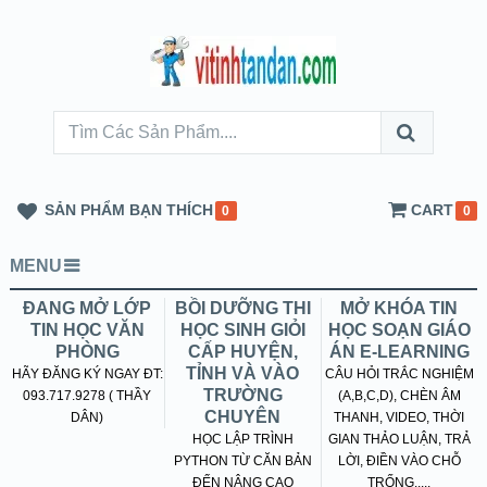
SẢN PHẨM BẠN THÍCH
CART
0
0
MENU
ĐANG MỞ LỚP
BỒI DƯỠNG THI
MỞ KHÓA TIN
TIN HỌC VĂN
HỌC SINH GIỎI
HỌC SOẠN GIÁO
PHÒNG
CẤP HUYỆN,
ÁN E-LEARNING
TỈNH VÀ VÀO
HÃY ĐĂNG KÝ NGAY ĐT:
CÂU HỎI TRẮC NGHIỆM
TRƯỜNG
093.717.9278 ( THẦY
(A,B,C,D), CHÈN ÂM
CHUYÊN
DÂN)
THANH, VIDEO, THỜI
HỌC LẬP TRÌNH
GIAN THẢO LUẬN, TRẢ
PYTHON TỪ CĂN BẢN
LỜI, ĐIỀN VÀO CHỖ
ĐẾN NÂNG CAO
TRỐNG.....