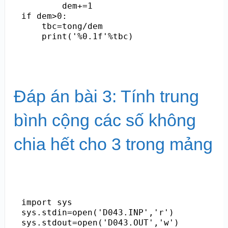
        dem+=1

if dem>0:

    tbc=tong/dem

    print('%0.1f'%tbc)
Đáp án bài 3: Tính trung
bình cộng các số không
chia hết cho 3 trong mảng
import sys

sys.stdin=open('D043.INP','r')

sys.stdout=open('D043.OUT','w')
