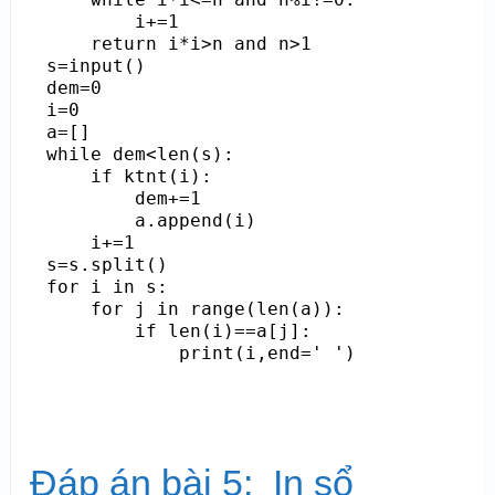
        i+=1

    return i*i>n and n>1

s=input()

dem=0

i=0

a=[]

while dem<len(s):

    if ktnt(i):

        dem+=1

        a.append(i)

    i+=1

s=s.split()

for i in s:

    for j in range(len(a)):

        if len(i)==a[j]:

            print(i,end=' ')
Đáp án bài 5: In sổ