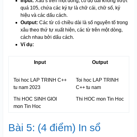
Input:
Xâu s trên một dòng, có độ dài không vượt
quá 10
5
, chứa các ký tự là chữ cái, chữ số, ký
hiệu và các dấu cách.
Output:
Các từ có chiều dài là số nguyên tố trong
xâu theo thứ tự xuất hiện, các từ trên một dòng,
cách nhau bởi dấu cách.
Ví dụ:
Input
Output
Toi hoc LAP TRINH C++
Toi hoc LAP TRINH
tu nam 2023
C++ tu nam
Thi HOC SINH GIOI
Thi HOC mon Tin Hoc
mon Tin Hoc
Bài 5: (4 điểm) In sổ