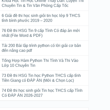
Khóa Học Tin Học Online Thầy Dân: Luyện Thi
Chuyên Tin & Tin Văn Phòng Cấp Tốc
6 Giải đề thi học sinh giỏi tin học lớp 9 THCS
tỉnh bình phước 2019 – 2020
76 Đề thi HSG Tin 9 cấp Tỉnh Có đáp án mới
nhất (File Word & PDF)
Tải 200 Bài lập trình python có lời giải cơ bản
đến nâng cao pdf
Tổng Hợp Hàm Python Thi Tỉnh Và Thi Vào
Lớp 10 Chuyên Tin
73 Đề thi HSG Tin học Python THCS cấp tỉnh
Tiền Giang có ĐÁP ÁN (Mới & Chọn Lọc)
74 Đề thi học sinh giỏi Tin học THCS cấp Tỉnh
Có ĐÁP ÁN 2026-2027