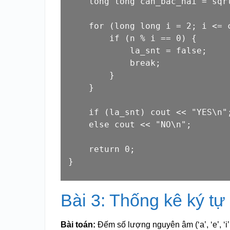
long
long
 can_bac_hai = 
sqr
for
 (
long
long
 i = 
2
; i <= 
if
 (n % i == 
0
) {

            la_snt = 
false
;

break
;

        }

    }

if
 (la_snt) 
cout
 << 
"YES\n"
;
else
cout
 << 
"NO\n"
;

return
0
;

Bài 3: Thống kê ký t
Bài toán:
Đếm số lượng nguyên âm (‘a’, ‘e’, ‘i’, 