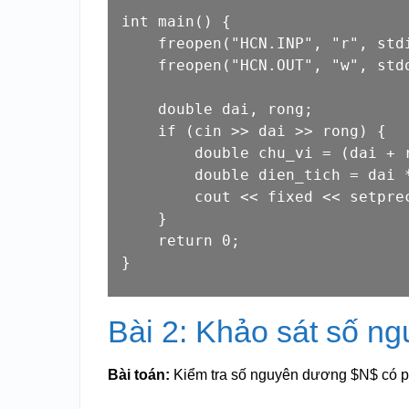
int
main
()
{

    freopen(
"HCN.INP"
, 
"r"
, 
std
    freopen(
"HCN.OUT"
, 
"w"
, 
std
double
 dai, rong;

if
 (
cin
 >> dai >> rong) {

double
 chu_vi = (dai + 
double
 dien_tich = dai *
cout
 << fixed << setpre
    }

return
0
;

Bài 2: Khảo sát số ng
Bài toán:
Kiểm tra số nguyên dương
$N$
có p