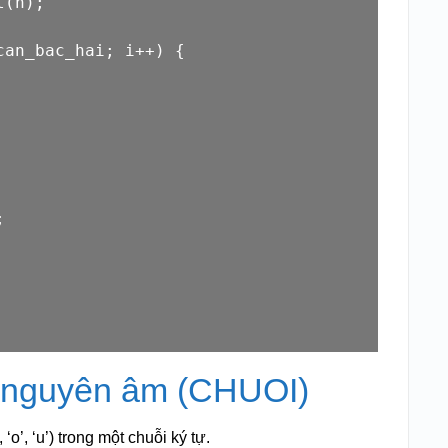
t
(n);

can_bac_hai; i++) {



ự nguyên âm (CHUOI)
‘o’, ‘u’) trong một chuỗi ký tự.