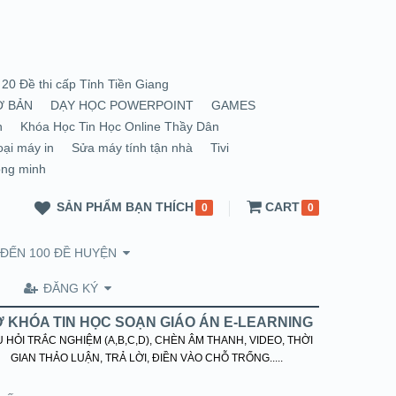
20 Đề thi cấp Tỉnh Tiền Giang
Ơ BẢN
DẠY HỌC POWERPOINT
GAMES
n
Khóa Học Tin Học Online Thầy Dân
oại máy in
Sửa máy tính tận nhà
Tivi
ông minh
SẢN PHẨM BẠN THÍCH
CART
0
0
 ĐẾN 100 ĐỀ HUYỆN
ĐĂNG KÝ
 KHÓA TIN HỌC SOẠN GIÁO ÁN E-LEARNING
 HỎI TRẮC NGHIỆM (A,B,C,D), CHÈN ÂM THANH, VIDEO, THỜI
GIAN THẢO LUẬN, TRẢ LỜI, ĐIỀN VÀO CHỖ TRỐNG.....