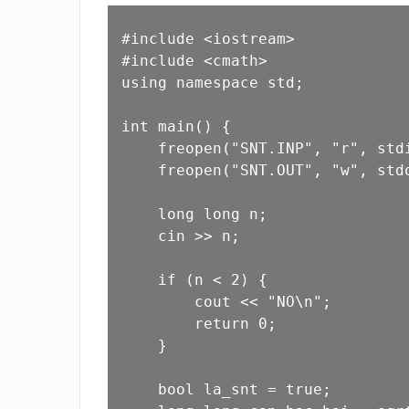
#
include
<iostream>
#
include
<cmath>
using
namespace
std
;

int
main
()
{

    freopen(
"SNT.INP"
, 
"r"
, 
std
    freopen(
"SNT.OUT"
, 
"w"
, 
std
long
long
 n; 

cin
 >> n;

if
 (n < 
2
) {

cout
 << 
"NO\n"
;

return
0
;

    }

bool
 la_snt = 
true
;
