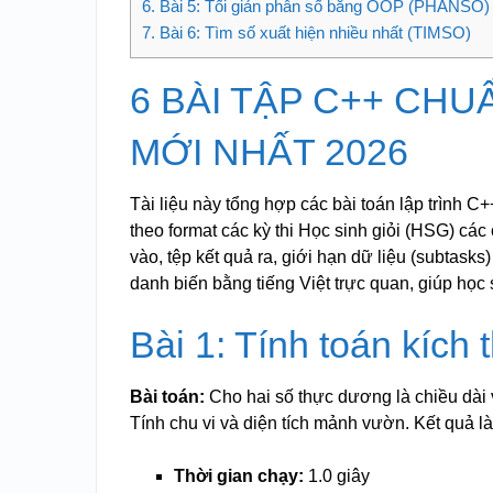
6.
Bài 5: Tối giản phân số bằng OOP (PHANSO)
7.
Bài 6: Tìm số xuất hiện nhiều nhất (TIMSO)
6 BÀI TẬP C++ CHU
MỚI NHẤT 2026
Tài liệu này tổng hợp các bài toán lập trình 
theo format các kỳ thi Học sinh giỏi (HSG) các 
vào, tệp kết quả ra, giới hạn dữ liệu (subtask
danh biến bằng tiếng Việt trực quan, giúp học
Bài 1: Tính toán kích
Bài toán:
Cho hai số thực dương là chiều dài
Tính chu vi và diện tích mảnh vườn. Kết quả l
Thời gian chạy:
1.0 giây