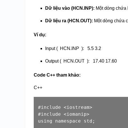
Dữ liệu vào (HCN.INP):
Một dòng chứa 
Dữ liệu ra (HCN.OUT):
Một dòng chứa ch
Ví dụ:
Input (
HCN.INP
):
5.5 3.2
Output (
HCN.OUT
):
17.40 17.60
Code C++ tham khảo:
C++
#
include
<iostream>
#
include
<iomanip>
using
namespace
std
;
