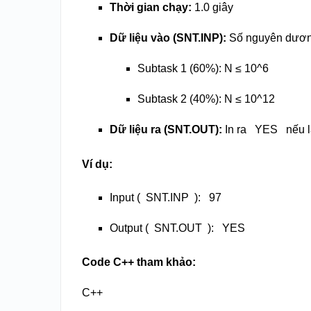
Thời gian chạy:
1.0 giây
Dữ liệu vào (SNT.INP):
Số nguyên dươ
Subtask 1 (60%): N ≤ 10^6
Subtask 2 (40%): N ≤ 10^12
Dữ liệu ra (SNT.OUT):
In ra
YES
nếu l
Ví dụ:
Input (
SNT.INP
):
97
Output (
SNT.OUT
):
YES
Code C++ tham khảo:
C++