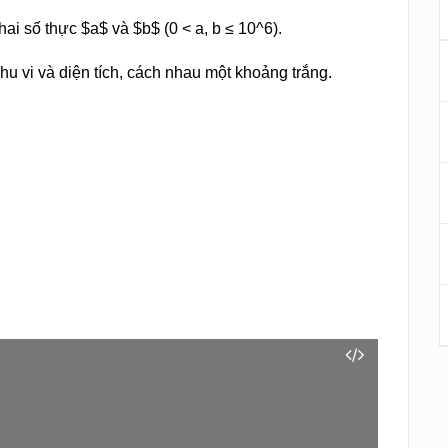
hai số thực
$a$
và
$b$
(0 < a, b ≤ 10^6).
u vi và diện tích, cách nhau một khoảng trắng.