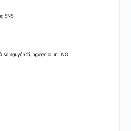
ng
$N$
.
à số nguyên tố, ngược lại in
NO
.