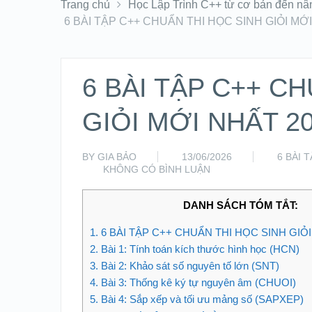
Trang chủ
Học Lập Trình C++ từ cơ bản đến nâ
6 BÀI TẬP C++ CHUẨN THI HỌC SINH GIỎI MỚ
6 BÀI TẬP C++ C
GIỎI MỚI NHẤT 2
BY
GIA BẢO
13/06/2026
6 BÀI 
KHÔNG CÓ BÌNH LUẬN
DANH SÁCH TÓM TẮT:
1.
6 BÀI TẬP C++ CHUẨN THI HỌC SINH GIỎI
2.
Bài 1: Tính toán kích thước hình học (HCN)
3.
Bài 2: Khảo sát số nguyên tố lớn (SNT)
4.
Bài 3: Thống kê ký tự nguyên âm (CHUOI)
5.
Bài 4: Sắp xếp và tối ưu mảng số (SAPXEP)