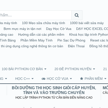
a máy tính
100 Mẹo sữa chữa máy tính
1000 bài viết sửa máy
Bơm mực máy in tận nơi
Dạy Học Cờ Vua
DẠY HỌC EXCEL C
nâng cao
Hướng dẫn cài các phần mềm
Khoá học lập trình Pytho
Tính Bảng
Phần Mềm Máy Tính
Pin Sạc Dự Phòng
Reset các l
 thi ứng dụng công nghệ thông tin cơ bản
Điện Thoại
Đồng hồ th
100 BÀI PYTHON CƠ BẢN
20 ĐỀ PYTHON HUYỆN
21
NG
HỌC C++
HỌC CỜ VUA
PHẦN MỀM
BỒI DƯỠNG THI HỌC SINH GIỎI CẤP HUYỆN,
MỞ
TỈNH VÀ VÀO TRƯỜNG CHUYÊN
CÂU
HỌC LẬP TRÌNH PYTHON TỪ CĂN BẢN ĐẾN NÂNG CAO