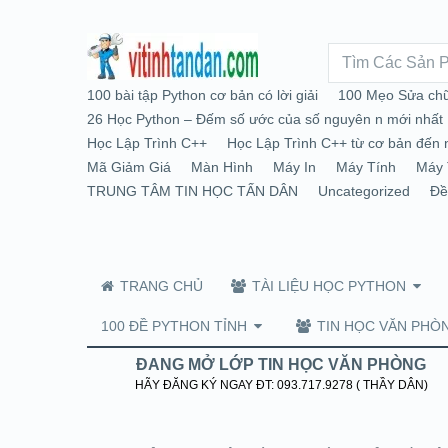
100 bài tập Python cơ bản có lời giải
100 Mẹo Sửa chữ
26 Học Python – Đếm số ước của số nguyên n mới nhất
Học Lập Trình C++
Học Lập Trình C++ từ cơ bản đến 
Mã Giảm Giá
Màn Hình
Máy In
Máy Tính
Máy 
TRUNG TÂM TIN HỌC TẤN DÂN
Uncategorized
Đề
TRANG CHỦ
TÀI LIỆU HỌC PYTHON
100 ĐỀ PYTHON TỈNH
TIN HỌC VĂN PHÒ
ĐANG MỞ LỚP TIN HỌC VĂN PHÒNG
HÃY ĐĂNG KÝ NGAY ĐT: 093.717.9278 ( THẦY DÂN)