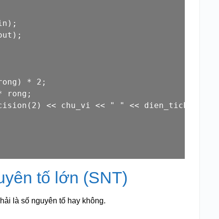
in
);

out
);

rong) * 
2
;

 rong;

cision(
2
) << chu_vi << 
" "
 << dien_tich << 
en
uyên tố lớn (SNT)
hải là số nguyên tố hay không.