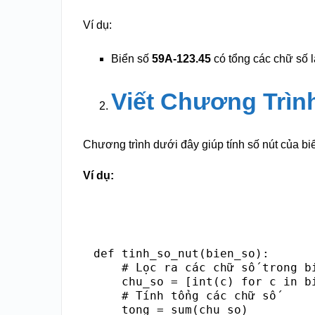
Ví dụ:
Biển số
59A-123.45
có tổng các chữ số là
Viết Chương Trìn
Chương trình dưới đây giúp tính số nút của bi
Ví dụ:
def tinh_so_nut(bien_so):

    # Lọc ra các chữ số trong bi
    chu_so = [int(c) for c in bi
    # Tính tổng các chữ số

    tong = sum(chu_so)
