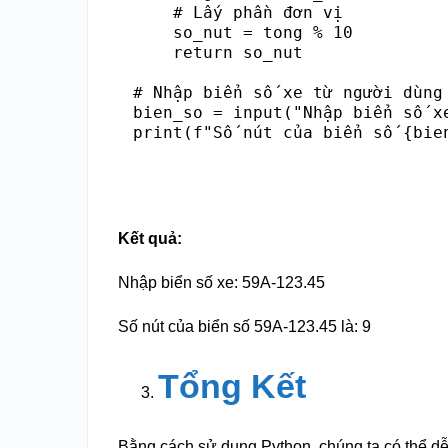
    # Lấy phần đơn vị

    so_nut = tong % 10

    return so_nut

# Nhập biển số xe từ người dùng

bien_so = input("Nhập biển số xe
Kết quả:
Nhập biển số xe: 59A-123.45
Số nút của biển số 59A-123.45 là: 9
Tổng Kết
Bằng cách sử dụng Python, chúng ta có thể dễ 