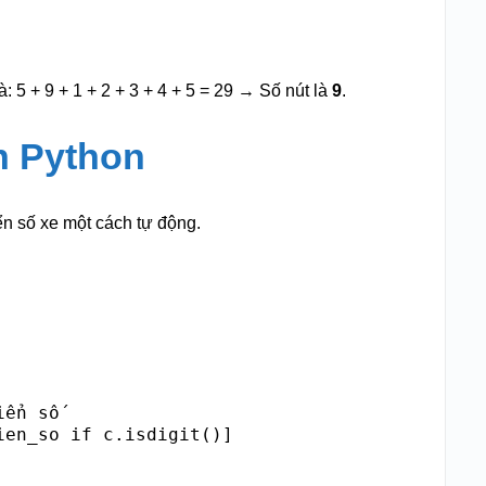
: 5 + 9 + 1 + 2 + 3 + 4 + 5 = 29 → Số nút là
9
.
h Python
ển số xe một cách tự động.
ển số

en_so if c.isdigit()]
