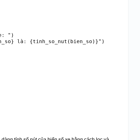
: ")

dàng tính số nút của biển số xe bằng cách lọc và