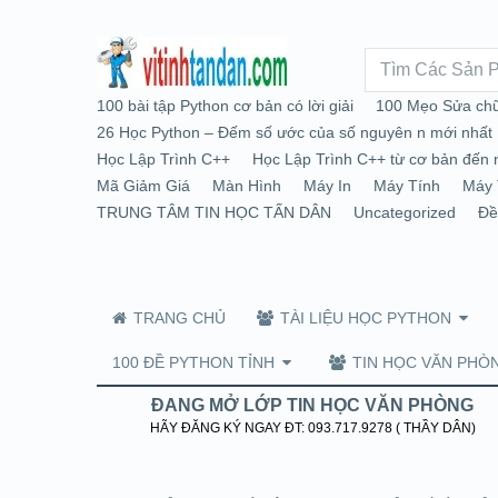
100 bài tập Python cơ bản có lời giải
100 Mẹo Sửa chữ
26 Học Python – Đếm số ước của số nguyên n mới nhất
Học Lập Trình C++
Học Lập Trình C++ từ cơ bản đến 
Mã Giảm Giá
Màn Hình
Máy In
Máy Tính
Máy 
TRUNG TÂM TIN HỌC TẤN DÂN
Uncategorized
Đề
TRANG CHỦ
TÀI LIỆU HỌC PYTHON
100 ĐỀ PYTHON TỈNH
TIN HỌC VĂN PHÒ
ĐANG MỞ LỚP TIN HỌC VĂN PHÒNG
HÃY ĐĂNG KÝ NGAY ĐT: 093.717.9278 ( THẦY DÂN)