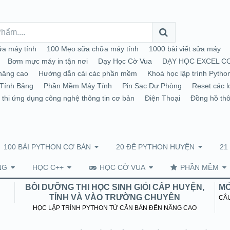
a máy tính
100 Mẹo sữa chữa máy tính
1000 bài viết sửa máy
Bơm mực máy in tận nơi
Dạy Học Cờ Vua
DẠY HỌC EXCEL C
nâng cao
Hướng dẫn cài các phần mềm
Khoá học lập trình Pytho
Tính Bảng
Phần Mềm Máy Tính
Pin Sạc Dự Phòng
Reset các l
 thi ứng dụng công nghệ thông tin cơ bản
Điện Thoại
Đồng hồ th
100 BÀI PYTHON CƠ BẢN
20 ĐỀ PYTHON HUYỆN
21
NG
HỌC C++
HỌC CỜ VUA
PHẦN MỀM
BỒI DƯỠNG THI HỌC SINH GIỎI CẤP HUYỆN,
MỞ
TỈNH VÀ VÀO TRƯỜNG CHUYÊN
CÂU
HỌC LẬP TRÌNH PYTHON TỪ CĂN BẢN ĐẾN NÂNG CAO