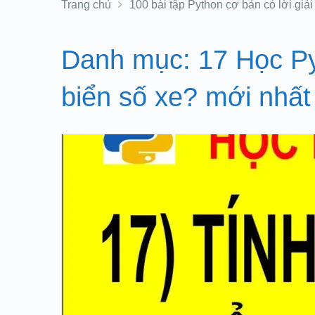
Trang chủ
100 bài tập Python cơ bản có lời giải
Danh mục:
17 Học Py
biển số xe? mới nhất