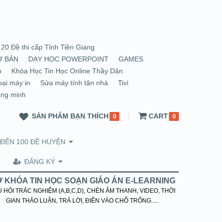
20 Đề thi cấp Tỉnh Tiền Giang
Ơ BẢN
DẠY HỌC POWERPOINT
GAMES
n
Khóa Học Tin Học Online Thầy Dân
oại máy in
Sửa máy tính tận nhà
Tivi
ông minh
SẢN PHẨM BẠN THÍCH
CART
0
0
 ĐẾN 100 ĐỀ HUYỆN
ĐĂNG KÝ
 KHÓA TIN HỌC SOẠN GIÁO ÁN E-LEARNING
 HỎI TRẮC NGHIỆM (A,B,C,D), CHÈN ÂM THANH, VIDEO, THỜI
GIAN THẢO LUẬN, TRẢ LỜI, ĐIỀN VÀO CHỖ TRỐNG.....