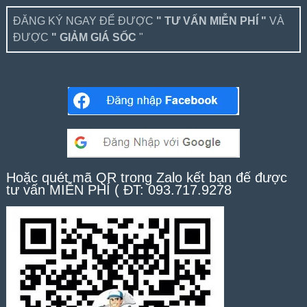
ĐĂNG KÝ NGAY ĐỂ ĐƯỢC
" TƯ VẤN MIỄN PHÍ "
VÀ
ĐƯỢC
" GIẢM GIÁ SỐC
"
Hoặc quét mã QR trong Zalo kết bạn để được
tư vấn MIỄN PHÍ ( ĐT: 093.717.9278