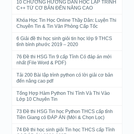
10 CHƯƠNG HƯỚNG DẪN HỌC LẬP TRÌNH
C++ TỪ CƠ BẢN ĐẾN NÂNG CAO
Khóa Học Tin Học Online Thầy Dân: Luyện Thi
Chuyên Tin & Tin Văn Phòng Cấp Tốc
6 Giải đề thi học sinh giỏi tin học lớp 9 THCS
tỉnh bình phước 2019 – 2020
76 Đề thi HSG Tin 9 cấp Tỉnh Có đáp án mới
nhất (File Word & PDF)
Tải 200 Bài lập trình python có lời giải cơ bản
đến nâng cao pdf
Tổng Hợp Hàm Python Thi Tỉnh Và Thi Vào
Lớp 10 Chuyên Tin
73 Đề thi HSG Tin học Python THCS cấp tỉnh
Tiền Giang có ĐÁP ÁN (Mới & Chọn Lọc)
74 Đề thi học sinh giỏi Tin học THCS cấp Tỉnh