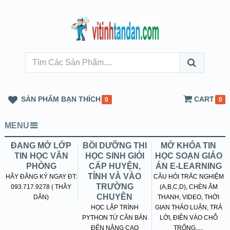
SẢN PHẨM BẠN THÍCH
CART
0
0
MENU
ĐANG MỞ LỚP
BỒI DƯỠNG THI
MỞ KHÓA TIN
TIN HỌC VĂN
HỌC SINH GIỎI
HỌC SOẠN GIÁO
PHÒNG
CẤP HUYỆN,
ÁN E-LEARNING
TỈNH VÀ VÀO
HÃY ĐĂNG KÝ NGAY ĐT:
CÂU HỎI TRẮC NGHIỆM
TRƯỜNG
093.717.9278 ( THẦY
(A,B,C,D), CHÈN ÂM
CHUYÊN
DÂN)
THANH, VIDEO, THỜI
HỌC LẬP TRÌNH
GIAN THẢO LUẬN, TRẢ
PYTHON TỪ CĂN BẢN
LỜI, ĐIỀN VÀO CHỖ
ĐẾN NÂNG CAO
TRỐNG.....