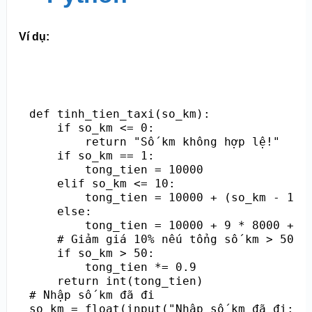
Ví dụ:
def tinh_tien_taxi(so_km):

    if so_km <= 0:

        return "Số km không hợp lệ!"

    if so_km == 1:

        tong_tien = 10000

    elif so_km <= 10:

        tong_tien = 10000 + (so_km - 1) *
    else:

        tong_tien = 10000 + 9 * 8000 + (s
    # Giảm giá 10% nếu tổng số km > 50

    if so_km > 50:

        tong_tien *= 0.9    

    return int(tong_tien)

# Nhập số km đã đi

so_km = float(input("Nhập số km đã đi: ")