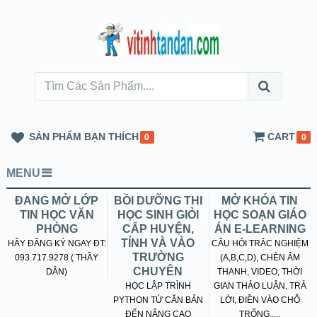
SẢN PHẨM BẠN THÍCH
CART
0
0
MENU
ĐANG MỞ LỚP
BỒI DƯỠNG THI
MỞ KHÓA TIN
TIN HỌC VĂN
HỌC SINH GIỎI
HỌC SOẠN GIÁO
PHÒNG
CẤP HUYỆN,
ÁN E-LEARNING
TỈNH VÀ VÀO
HÃY ĐĂNG KÝ NGAY ĐT:
CÂU HỎI TRẮC NGHIỆM
TRƯỜNG
093.717.9278 ( THẦY
(A,B,C,D), CHÈN ÂM
CHUYÊN
DÂN)
THANH, VIDEO, THỜI
HỌC LẬP TRÌNH
GIAN THẢO LUẬN, TRẢ
PYTHON TỪ CĂN BẢN
LỜI, ĐIỀN VÀO CHỖ
ĐẾN NÂNG CAO
TRỐNG.....