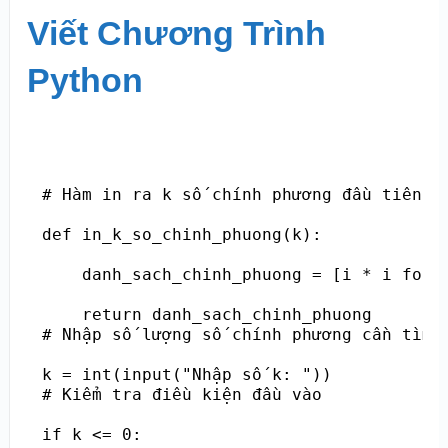
Viết Chương Trình
Python
# Hàm in ra k số chính phương đầu tiên

def in_k_so_chinh_phuong(k):

    danh_sach_chinh_phuong = [i * i for i
    return danh_sach_chinh_phuong

# Nhập số lượng số chính phương cần tìm

k = int(input("Nhập số k: "))

# Kiểm tra điều kiện đầu vào

if k <= 0:
