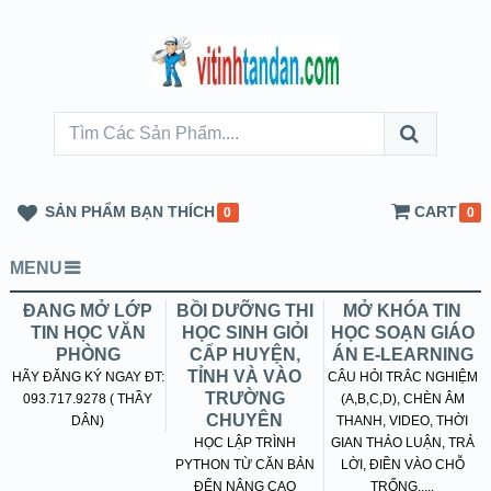
SẢN PHẨM BẠN THÍCH
CART
0
0
MENU
ĐANG MỞ LỚP
BỒI DƯỠNG THI
MỞ KHÓA TIN
TIN HỌC VĂN
HỌC SINH GIỎI
HỌC SOẠN GIÁO
PHÒNG
CẤP HUYỆN,
ÁN E-LEARNING
TỈNH VÀ VÀO
HÃY ĐĂNG KÝ NGAY ĐT:
CÂU HỎI TRẮC NGHIỆM
TRƯỜNG
093.717.9278 ( THẦY
(A,B,C,D), CHÈN ÂM
CHUYÊN
DÂN)
THANH, VIDEO, THỜI
HỌC LẬP TRÌNH
GIAN THẢO LUẬN, TRẢ
PYTHON TỪ CĂN BẢN
LỜI, ĐIỀN VÀO CHỖ
ĐẾN NÂNG CAO
TRỐNG.....