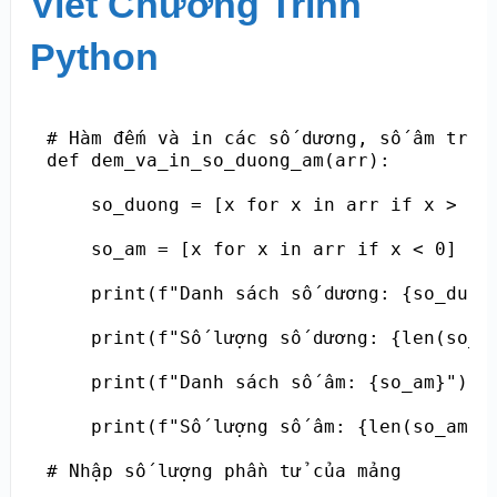
Viết Chương Trình
Python
# Hàm đếm và in các số dương, số âm trong
def dem_va_in_so_duong_am(arr):

    so_duong = [x for x in arr if x > 0]

    so_am = [x for x in arr if x < 0]

    print(f"Danh sách số dương: {so_duong
    print(f"Số lượng số dương: {len(so_du
    print(f"Danh sách số âm: {so_am}")

    print(f"Số lượng số âm: {len(so_am)}"
# Nhập số lượng phần tử của mảng
