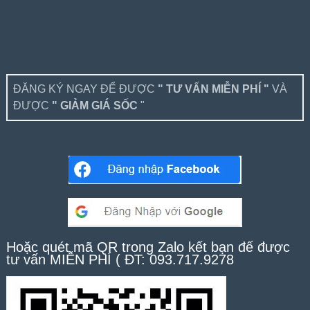
ĐĂNG KÝ NGAY ĐỂ ĐƯỢC
" TƯ VẤN MIỄN PHÍ "
VÀ
ĐƯỢC
" GIẢM GIÁ SỐC
"
Hoặc quét mã QR trong Zalo kết bạn để được
tư vấn MIỄN PHÍ ( ĐT: 093.717.9278