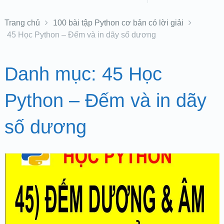
Trang chủ
100 bài tập Python cơ bản có lời giải
45 Học Python – Đếm và in dãy số dương
Danh mục:
45 Học
Python – Đếm và in dãy
số dương