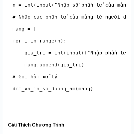
n = int(input("Nhập số phần tử của mảng: 
# Nhập các phần tử của mảng từ người dùng
mang = []

for i in range(n):

    gia_tri = int(input(f"Nhập phần tử th
    mang.append(gia_tri)

# Gọi hàm xử lý

dem_va_in_so_duong_am(mang)
Giải Thích Chương Trình