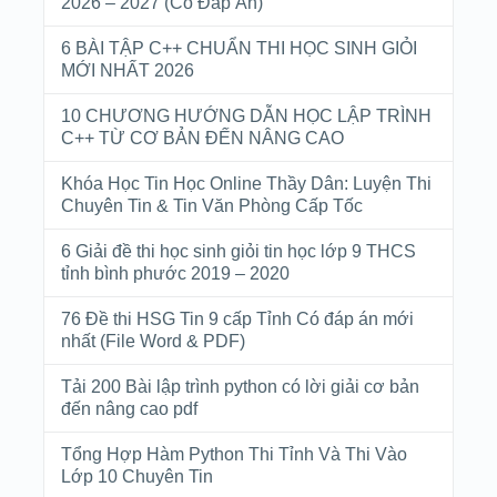
2026 – 2027 (Có Đáp Án)
6 BÀI TẬP C++ CHUẨN THI HỌC SINH GIỎI
MỚI NHẤT 2026
10 CHƯƠNG HƯỚNG DẪN HỌC LẬP TRÌNH
C++ TỪ CƠ BẢN ĐẾN NÂNG CAO
Khóa Học Tin Học Online Thầy Dân: Luyện Thi
Chuyên Tin & Tin Văn Phòng Cấp Tốc
6 Giải đề thi học sinh giỏi tin học lớp 9 THCS
tỉnh bình phước 2019 – 2020
76 Đề thi HSG Tin 9 cấp Tỉnh Có đáp án mới
nhất (File Word & PDF)
Tải 200 Bài lập trình python có lời giải cơ bản
đến nâng cao pdf
Tổng Hợp Hàm Python Thi Tỉnh Và Thi Vào
Lớp 10 Chuyên Tin