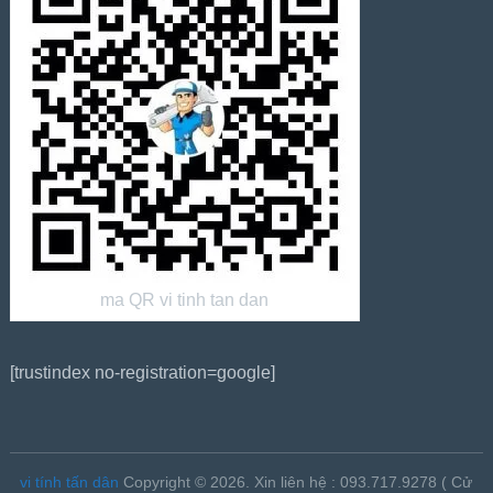
ma QR vi tinh tan dan
[trustindex no-registration=google]
vi tính tấn dân
Copyright © 2026.
Xin liên hệ : 093.717.9278 ( Cử