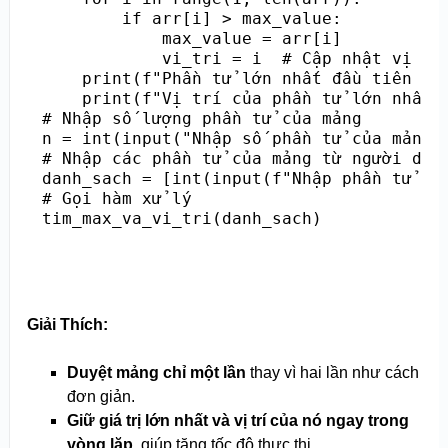
        if arr[i] > max_value:

            max_value = arr[i]

            vi_tri = i  # Cập nhật vị trí
    print(f"Phần tử lớn nhất đầu tiên tro
    print(f"Vị trí của phần tử lớn nhất: 
# Nhập số lượng phần tử của mảng

n = int(input("Nhập số phần tử của mảng: 
# Nhập các phần tử của mảng từ người dùng
danh_sach = [int(input(f"Nhập phần tử thứ
# Gọi hàm xử lý

tim_max_va_vi_tri(danh_sach)
Giải Thích:
Duyệt mảng chỉ một lần
thay vì hai lần như cách
đơn giản.
Giữ giá trị lớn nhất và vị trí của nó ngay trong
vòng lặp
, giúp tăng tốc độ thực thi.