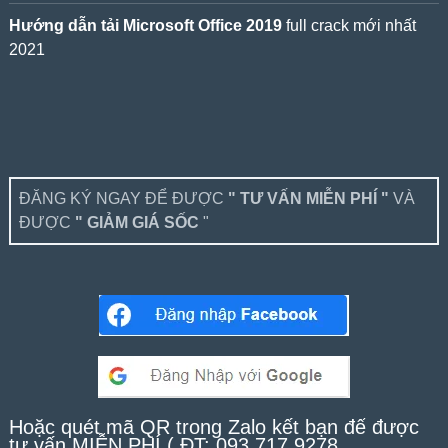
Hướng dẫn tải Microsoft Office 2019
full crack mới nhất
2021
ĐĂNG KÝ NGAY ĐỂ ĐƯỢC
" TƯ VẤN MIỄN PHÍ "
VÀ
ĐƯỢC
" GIẢM GIÁ SỐC
"
Hoặc quét mã QR trong Zalo kết bạn để được
tư vấn MIỄN PHÍ ( ĐT: 093.717.9278