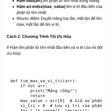
Hàm max(arr)
tìm phần tử lớn nhất trong mảng.
Hàm arr.index(max_value)
tìm vị trí đầu tiên của
phần tử lớn nhất.
Nhược điểm: Duyệt mảng hai lần, một lần để tìm
max, một lần để tìm vị trí.
Cách 2: Chương Trình Tối Ưu Hóa
# Hàm tìm phần tử lớn nhất đầu tiên và vị trí của nó (tối
ưu hóa)
def tim_max_va_vi_tri(arr):

    if not arr:

        print("Mảng rỗng!")

        return

    max_value = arr[0]  # Giả sử phần tử 
    vi_tri = 0  # Lưu vị trí của phần tử 
    for i in range(1, len(arr)):
