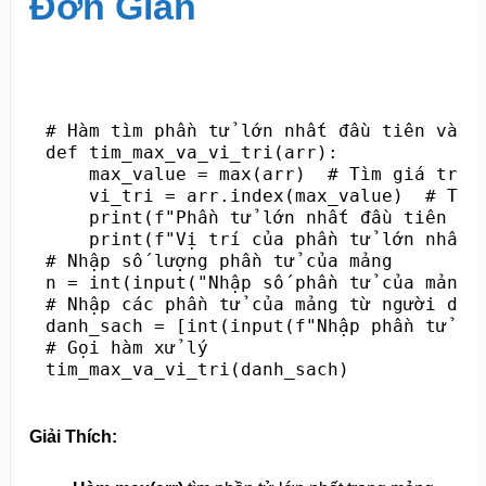
Đơn Giản
# Hàm tìm phần tử lớn nhất đầu tiên và vị
def tim_max_va_vi_tri(arr):

    max_value = max(arr)  # Tìm giá trị l
    vi_tri = arr.index(max_value)  # Tìm 
    print(f"Phần tử lớn nhất đầu tiên tro
    print(f"Vị trí của phần tử lớn nhất: 
# Nhập số lượng phần tử của mảng

n = int(input("Nhập số phần tử của mảng: 
# Nhập các phần tử của mảng từ người dùng
danh_sach = [int(input(f"Nhập phần tử thứ
# Gọi hàm xử lý

tim_max_va_vi_tri(danh_sach)
Giải Thích: