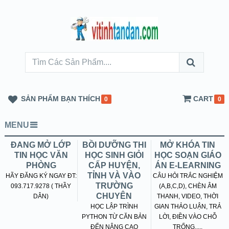
SẢN PHẨM BẠN THÍCH
CART
0
0
MENU
ĐANG MỞ LỚP
BỒI DƯỠNG THI
MỞ KHÓA TIN
TIN HỌC VĂN
HỌC SINH GIỎI
HỌC SOẠN GIÁO
PHÒNG
CẤP HUYỆN,
ÁN E-LEARNING
TỈNH VÀ VÀO
HÃY ĐĂNG KÝ NGAY ĐT:
CÂU HỎI TRẮC NGHIỆM
TRƯỜNG
093.717.9278 ( THẦY
(A,B,C,D), CHÈN ÂM
CHUYÊN
DÂN)
THANH, VIDEO, THỜI
HỌC LẬP TRÌNH
GIAN THẢO LUẬN, TRẢ
PYTHON TỪ CĂN BẢN
LỜI, ĐIỀN VÀO CHỖ
ĐẾN NÂNG CAO
TRỐNG.....