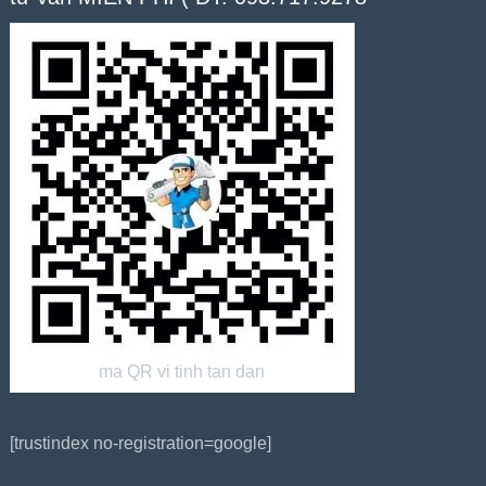
ma QR vi tinh tan dan
[trustindex no-registration=google]