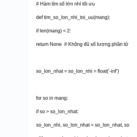
# Hàm tìm số lớn nhì tối ưu
def tim_so_lon_nhi_toi_uu(mang):
if len(mang) < 2:
return None # Không đủ số lượng phần tử
so_lon_nhat = so_lon_nhi = float(‘-inf’)
for so in mang:
if so > so_lon_nhat:
so_lon_nhi, so_lon_nhat = so_lon_nhat, so