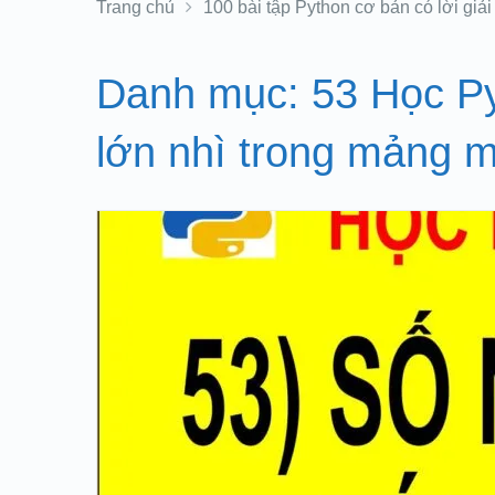
Trang chủ
100 bài tập Python cơ bản có lời giải
Danh mục:
53 Học P
lớn nhì trong mảng m