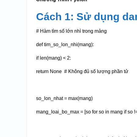
Cách 1: Sử dụng da
# Hàm tìm số lớn nhì trong mảng
def tim_so_lon_nhi(mang):
if len(mang) < 2:
return None # Không đủ số lượng phần tử
so_lon_nhat = max(mang)
mang_loai_bo_max = [so for so in mang if so !