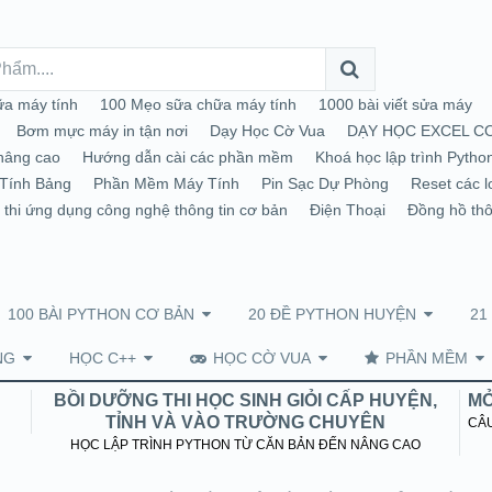
a máy tính
100 Mẹo sữa chữa máy tính
1000 bài viết sửa máy
Bơm mực máy in tận nơi
Dạy Học Cờ Vua
DẠY HỌC EXCEL C
nâng cao
Hướng dẫn cài các phần mềm
Khoá học lập trình Pytho
Tính Bảng
Phần Mềm Máy Tính
Pin Sạc Dự Phòng
Reset các l
 thi ứng dụng công nghệ thông tin cơ bản
Điện Thoại
Đồng hồ th
100 BÀI PYTHON CƠ BẢN
20 ĐỀ PYTHON HUYỆN
21
NG
HỌC C++
HỌC CỜ VUA
PHẦN MỀM
BỒI DƯỠNG THI HỌC SINH GIỎI CẤP HUYỆN,
MỞ
TỈNH VÀ VÀO TRƯỜNG CHUYÊN
CÂU
HỌC LẬP TRÌNH PYTHON TỪ CĂN BẢN ĐẾN NÂNG CAO