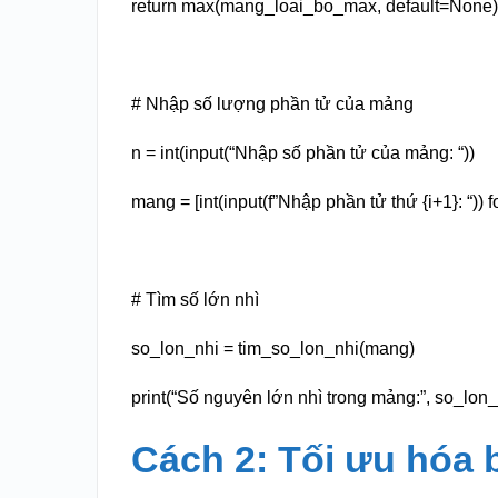
return max(mang_loai_bo_max, default=None
# Nhập số lượng phần tử của mảng
n = int(input(“Nhập số phần tử của mảng: “))
mang = [int(input(f”Nhập phần tử thứ {i+1}: “)) fo
# Tìm số lớn nhì
so_lon_nhi = tim_so_lon_nhi(mang)
print(“Số nguyên lớn nhì trong mảng:”, so_lon_
Cách 2: Tối ưu hóa 