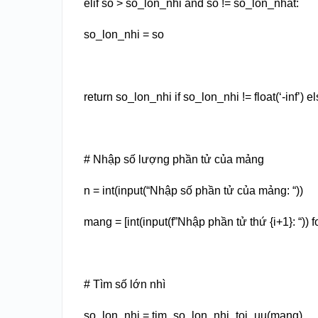
elif so > so_lon_nhi and so != so_lon_nhat:
so_lon_nhi = so
return so_lon_nhi if so_lon_nhi != float(‘-inf’) 
# Nhập số lượng phần tử của mảng
n = int(input(“Nhập số phần tử của mảng: “))
mang = [int(input(f”Nhập phần tử thứ {i+1}: “)) fo
# Tìm số lớn nhì
so_lon_nhi = tim_so_lon_nhi_toi_uu(mang)