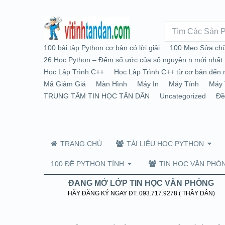
100 bài tập Python cơ bản có lời giải
100 Mẹo Sửa chữ
26 Học Python – Đếm số ước của số nguyên n mới nhất
Học Lập Trình C++
Học Lập Trình C++ từ cơ bản đến 
Mã Giảm Giá
Màn Hình
Máy In
Máy Tính
Máy 
TRUNG TÂM TIN HỌC TẤN DÂN
Uncategorized
Đề
TRANG CHỦ
TÀI LIỆU HỌC PYTHON
100 ĐỀ PYTHON TỈNH
TIN HỌC VĂN PHÒ
ĐANG MỞ LỚP TIN HỌC VĂN PHÒNG
HÃY ĐĂNG KÝ NGAY ĐT: 093.717.9278 ( THẦY DÂN)