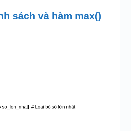
nh sách và hàm max()
= so_lon_nhat] # Loại bỏ số lớn nhất