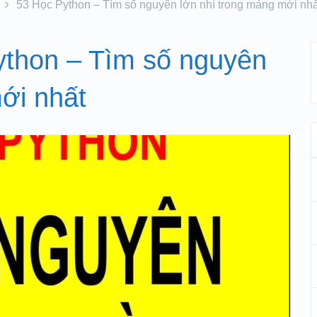
53 Học Python – Tìm số nguyên lớn nhì trong mảng mới nhấ
ython – Tìm số nguyên
ới nhất