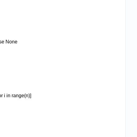
else None
r i in range(n)]