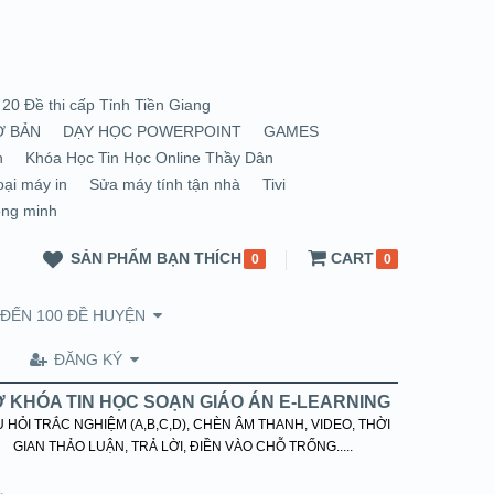
20 Đề thi cấp Tỉnh Tiền Giang
Ơ BẢN
DẠY HỌC POWERPOINT
GAMES
n
Khóa Học Tin Học Online Thầy Dân
oại máy in
Sửa máy tính tận nhà
Tivi
ông minh
SẢN PHẨM BẠN THÍCH
CART
0
0
 ĐẾN 100 ĐỀ HUYỆN
ĐĂNG KÝ
 KHÓA TIN HỌC SOẠN GIÁO ÁN E-LEARNING
 HỎI TRẮC NGHIỆM (A,B,C,D), CHÈN ÂM THANH, VIDEO, THỜI
GIAN THẢO LUẬN, TRẢ LỜI, ĐIỀN VÀO CHỖ TRỐNG.....