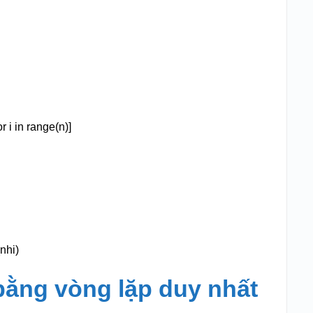
)
r i in range(n)]
nhi)
bằng vòng lặp duy nhất