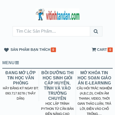
SẢN PHẨM BẠN THÍCH
CART
0
0
MENU
ĐANG MỞ LỚP
BỒI DƯỠNG THI
MỞ KHÓA TIN
TIN HỌC VĂN
HỌC SINH GIỎI
HỌC SOẠN GIÁO
PHÒNG
CẤP HUYỆN,
ÁN E-LEARNING
TỈNH VÀ VÀO
HÃY ĐĂNG KÝ NGAY ĐT:
CÂU HỎI TRẮC NGHIỆM
TRƯỜNG
093.717.9278 ( THẦY
(A,B,C,D), CHÈN ÂM
CHUYÊN
DÂN)
THANH, VIDEO, THỜI
HỌC LẬP TRÌNH
GIAN THẢO LUẬN, TRẢ
PYTHON TỪ CĂN BẢN
LỜI, ĐIỀN VÀO CHỖ
ĐẾN NÂNG CAO
TRỐNG.....