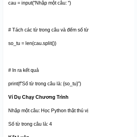
cau = input(“Nhập một câu: “)
# Tách các từ trong câu và đếm số từ
so_tu = len(cau.split())
# In ra kết quả
print(f”Số từ trong câu là: {so_tu}”)
Ví Dụ Chạy Chương Trình
Nhập một câu: Học Python thật thú vị
Số từ trong câu là: 4