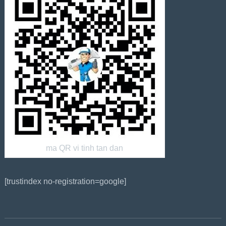
ma QR vi tinh tan dan
[trustindex no-registration=google]