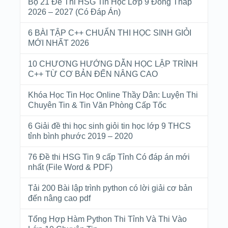
Bộ 21 Đề Thi HSG Tin Học Lớp 9 Đồng Tháp
2026 – 2027 (Có Đáp Án)
6 BÀI TẬP C++ CHUẨN THI HỌC SINH GIỎI
MỚI NHẤT 2026
10 CHƯƠNG HƯỚNG DẪN HỌC LẬP TRÌNH
C++ TỪ CƠ BẢN ĐẾN NÂNG CAO
Khóa Học Tin Học Online Thầy Dân: Luyện Thi
Chuyên Tin & Tin Văn Phòng Cấp Tốc
6 Giải đề thi học sinh giỏi tin học lớp 9 THCS
tỉnh bình phước 2019 – 2020
76 Đề thi HSG Tin 9 cấp Tỉnh Có đáp án mới
nhất (File Word & PDF)
Tải 200 Bài lập trình python có lời giải cơ bản
đến nâng cao pdf
Tổng Hợp Hàm Python Thi Tỉnh Và Thi Vào