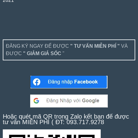
2021
ĐĂNG KÝ NGAY ĐỂ ĐƯỢC
" TƯ VẤN MIỄN PHÍ "
VÀ
ĐƯỢC
" GIẢM GIÁ SỐC
"
Hoặc quét mã QR trong Zalo kết bạn để được
tư vấn MIỄN PHÍ ( ĐT: 093.717.9278