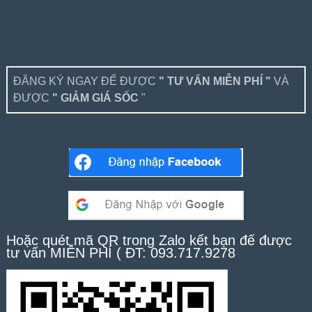
ĐĂNG KÝ NGAY ĐỂ ĐƯỢC
" TƯ VẤN MIỄN PHÍ "
VÀ
ĐƯỢC
" GIẢM GIÁ SỐC
"
Hoặc quét mã QR trong Zalo kết bạn để được
tư vấn MIỄN PHÍ ( ĐT: 093.717.9278