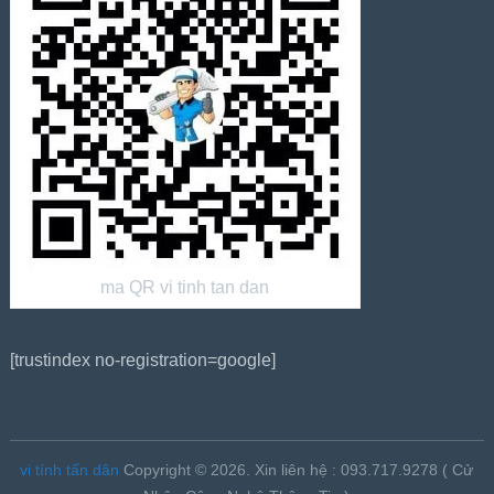
ma QR vi tinh tan dan
[trustindex no-registration=google]
vi tính tấn dân
Copyright © 2026.
Xin liên hệ : 093.717.9278 ( Cử