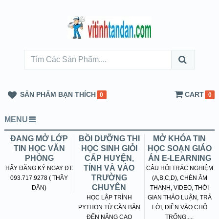
SẢN PHẨM BẠN THÍCH
CART
0
0
MENU
ĐANG MỞ LỚP
BỒI DƯỠNG THI
MỞ KHÓA TIN
TIN HỌC VĂN
HỌC SINH GIỎI
HỌC SOẠN GIÁO
PHÒNG
CẤP HUYỆN,
ÁN E-LEARNING
TỈNH VÀ VÀO
HÃY ĐĂNG KÝ NGAY ĐT:
CÂU HỎI TRẮC NGHIỆM
TRƯỜNG
093.717.9278 ( THẦY
(A,B,C,D), CHÈN ÂM
CHUYÊN
DÂN)
THANH, VIDEO, THỜI
HỌC LẬP TRÌNH
GIAN THẢO LUẬN, TRẢ
PYTHON TỪ CĂN BẢN
LỜI, ĐIỀN VÀO CHỖ
ĐẾN NÂNG CAO
TRỐNG.....