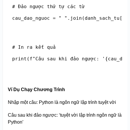
# Đảo ngược thứ tự các từ

cau_dao_nguoc = " ".join(danh_sach_tu[::-
# In ra kết quả

print(f"Câu sau khi đảo ngược: '{cau_dao
Ví Dụ Chạy Chương Trình
Nhập một câu: Python là ngôn ngữ lập trình tuyệt vời
Câu sau khi đảo ngược: ‘tuyệt vời lập trình ngôn ngữ là
Python’