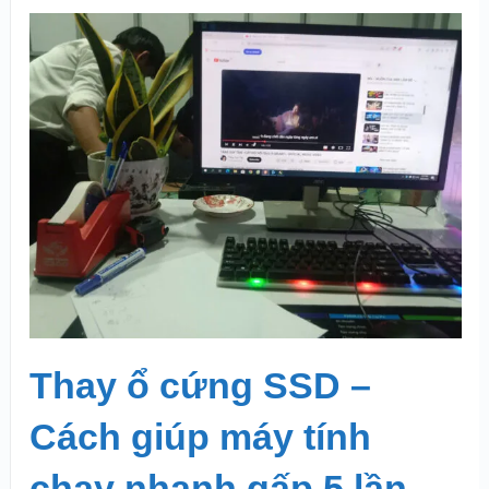
Thay ổ cứng SSD –
Cách giúp máy tính
chạy nhanh gấp 5 lần