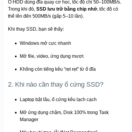
Ổ HDD dùng đĩa quay cơ học, tốc độ chỉ 50–100MB/s.
Trong khi đó,
SSD lưu trữ bằng chip nhớ
, tốc độ có
thể lên đến 500MB/s (gấp 5–10 lần).
Khi thay SSD, bạn sẽ thấy:
Windows mở cực nhanh
Mở file, video, ứng dụng mượt
Không còn tiếng kêu “rẹt rẹt” từ ổ đĩa
2. Khi nào cần thay ổ cứng SSD?
Laptop bật lâu, ổ cứng kêu lạch cạch
Mở ứng dụng chậm, Disk 100% trong Task
Manager