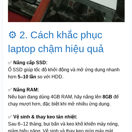
⚙️ 2. Cách khắc phục
laptop chậm hiệu quả
✅
Nâng cấp SSD:
Ổ SSD giúp tốc độ khởi động và mở ứng dụng nhanh
hơn
5–10 lần
so với HDD.
✅
Nâng RAM:
Nếu bạn đang dùng 4GB RAM, hãy nâng lên
8GB
để
chạy mượt hơn, đặc biệt khi mở nhiều ứng dụng.
✅
Vệ sinh & thay keo tản nhiệt:
Sau 6–12 tháng, bụi bẩn và keo khô khiến máy nóng,
giảm hiệu năng. Vệ sinh và thay keo giúp máy mát,