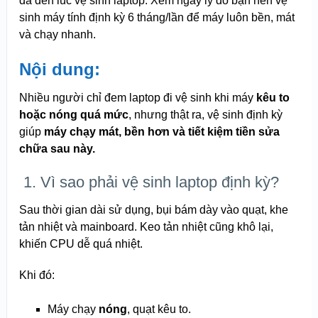
đã đến lúc vệ sinh laptop. Xem ngay lý do bạn nên vệ
sinh máy tính định kỳ 6 tháng/lần để máy luôn bền, mát
và chạy nhanh.
Nội dung:
Nhiều người chỉ đem laptop đi vệ sinh khi máy
kêu to
hoặc nóng quá mức
, nhưng thật ra, vệ sinh định kỳ
giúp
máy chạy mát, bền hơn và tiết kiệm tiền sửa
chữa sau này.
️ 1. Vì sao phải vệ sinh laptop định kỳ?
Sau thời gian dài sử dụng, bụi bám dày vào quạt, khe
tản nhiệt và mainboard. Keo tản nhiệt cũng khô lại,
khiến CPU dễ quá nhiệt.
Khi đó:
Máy chạy
nóng
, quạt kêu to.