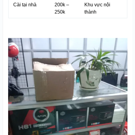
Cài tại nhà
200k –
Khu vực nội
250k
thành