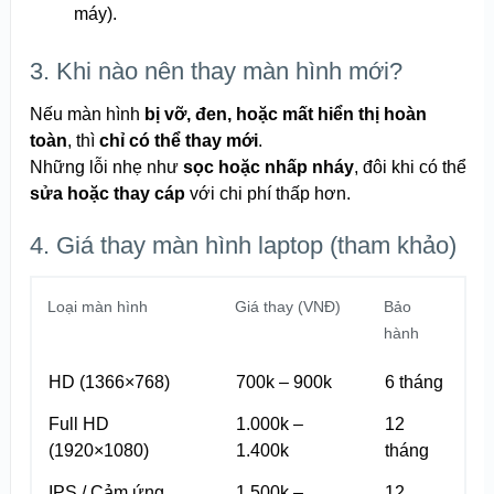
máy).
3. Khi nào nên thay màn hình mới?
Nếu màn hình
bị vỡ, đen, hoặc mất hiển thị hoàn
toàn
, thì
chỉ có thể thay mới
.
Những lỗi nhẹ như
sọc hoặc nhấp nháy
, đôi khi có thể
sửa hoặc thay cáp
với chi phí thấp hơn.
4. Giá thay màn hình laptop (tham khảo)
Loại màn hình
Giá thay (VNĐ)
Bảo
hành
HD (1366×768)
700k – 900k
6 tháng
Full HD
1.000k –
12
(1920×1080)
1.400k
tháng
IPS / Cảm ứng
1.500k –
12