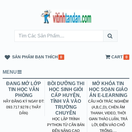
SẢN PHẨM BẠN THÍCH
CART
0
0
MENU
ĐANG MỞ LỚP
BỒI DƯỠNG THI
MỞ KHÓA TIN
TIN HỌC VĂN
HỌC SINH GIỎI
HỌC SOẠN GIÁO
PHÒNG
CẤP HUYỆN,
ÁN E-LEARNING
TỈNH VÀ VÀO
HÃY ĐĂNG KÝ NGAY ĐT:
CÂU HỎI TRẮC NGHIỆM
TRƯỜNG
093.717.9278 ( THẦY
(A,B,C,D), CHÈN ÂM
CHUYÊN
DÂN)
THANH, VIDEO, THỜI
HỌC LẬP TRÌNH
GIAN THẢO LUẬN, TRẢ
PYTHON TỪ CĂN BẢN
LỜI, ĐIỀN VÀO CHỖ
ĐẾN NÂNG CAO
TRỐNG.....