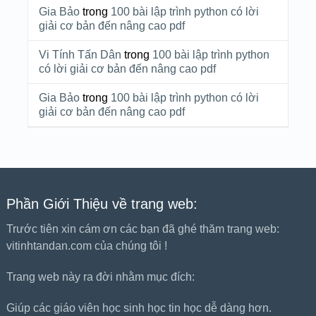
Gia Bảo
trong
100 bài lập trình python có lời
giải cơ bản đến nâng cao pdf
Vi Tính Tấn Dân
trong
100 bài lập trình python
có lời giải cơ bản đến nâng cao pdf
Gia Bảo
trong
100 bài lập trình python có lời
giải cơ bản đến nâng cao pdf
Phần Giới Thiệu về trang web:
Trước tiên xin cám ơn các bạn đã ghé thăm trang web:
vitinhtandan.com của chúng tôi !
Trang web này ra đời nhằm mục đích:
Giúp các giáo viên học sinh học tin học dễ dàng hơn.