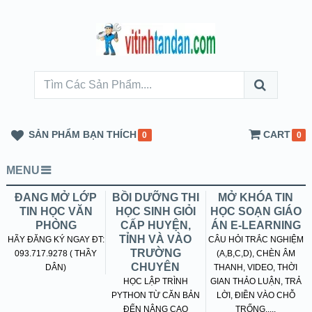
SẢN PHẨM BẠN THÍCH
CART
0
0
MENU
ĐANG MỞ LỚP
BỒI DƯỠNG THI
MỞ KHÓA TIN
TIN HỌC VĂN
HỌC SINH GIỎI
HỌC SOẠN GIÁO
PHÒNG
CẤP HUYỆN,
ÁN E-LEARNING
TỈNH VÀ VÀO
HÃY ĐĂNG KÝ NGAY ĐT:
CÂU HỎI TRẮC NGHIỆM
TRƯỜNG
093.717.9278 ( THẦY
(A,B,C,D), CHÈN ÂM
CHUYÊN
DÂN)
THANH, VIDEO, THỜI
HỌC LẬP TRÌNH
GIAN THẢO LUẬN, TRẢ
PYTHON TỪ CĂN BẢN
LỜI, ĐIỀN VÀO CHỖ
ĐẾN NÂNG CAO
TRỐNG.....