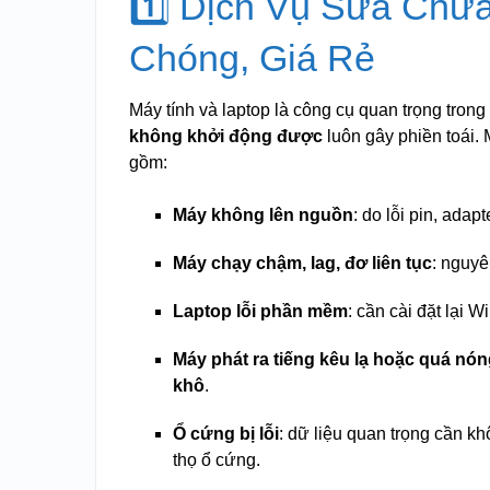
1️⃣ Dịch Vụ Sửa Chữ
Chóng, Giá Rẻ
Máy tính và laptop là công cụ quan trọng trong 
không khởi động được
luôn gây phiền toái.
gồm:
Máy không lên nguồn
: do lỗi pin, ada
Máy chạy chậm, lag, đơ liên tục
: nguy
Laptop lỗi phần mềm
: cần cài đặt lại 
Máy phát ra tiếng kêu lạ hoặc quá nó
khô
.
Ổ cứng bị lỗi
: dữ liệu quan trọng cần kh
thọ ổ cứng.