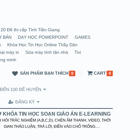
20 Đề thi cấp Tỉnh Tiền Giang
Ơ BẢN
DẠY HỌC POWERPOINT
GAMES
n
Khóa Học Tin Học Online Thầy Dân
oại máy in
Sửa máy tính tận nhà
Tivi
ông minh
SẢN PHẨM BẠN THÍCH
CART
0
0
 ĐẾN 100 ĐỀ HUYỆN
ĐĂNG KÝ
 KHÓA TIN HỌC SOẠN GIÁO ÁN E-LEARNING
 HỎI TRẮC NGHIỆM (A,B,C,D), CHÈN ÂM THANH, VIDEO, THỜI
GIAN THẢO LUẬN, TRẢ LỜI, ĐIỀN VÀO CHỖ TRỐNG.....