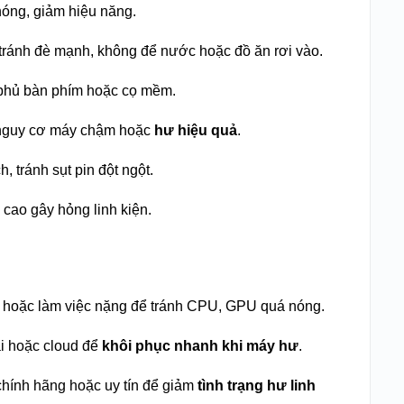
óng, giảm hiệu năng.
tránh đè mạnh, không để nước hoặc đồ ăn rơi vào.
phủ bàn phím hoặc cọ mềm.
m nguy cơ máy chậm hoặc
hư hiệu quả
.
, tránh sụt pin đột ngột.
 cao gây hỏng linh kiện.
 hoặc làm việc nặng để tránh CPU, GPU quá nóng.
ài hoặc cloud để
khôi phục nhanh khi máy hư
.
 chính hãng hoặc uy tín để giảm
tình trạng hư linh