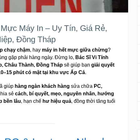
Mực Máy In – Uy Tín, Giá Rẻ,
iệp, Đồng Tháp
op chạy chậm
, hay
máy in hết mực giữa chừng
?
dùng gặp phải hàng ngày. Đừng lo,
Bác Sĩ Vi Tính
ệp, Châu Thành, Đồng Tháp
sẽ giúp bạn
giải quyết
10–15 phút có mặt tại khu vực Ấp Cá
.
đã giúp
hàng ngàn khách hàng
sửa chữa
PC,
 chia sẻ
cách, bí quyết, mẹo, nguyên nhân, hướng
p bền lâu
, hạn chế
hư hiệu quả
, đồng thời tăng tuổi