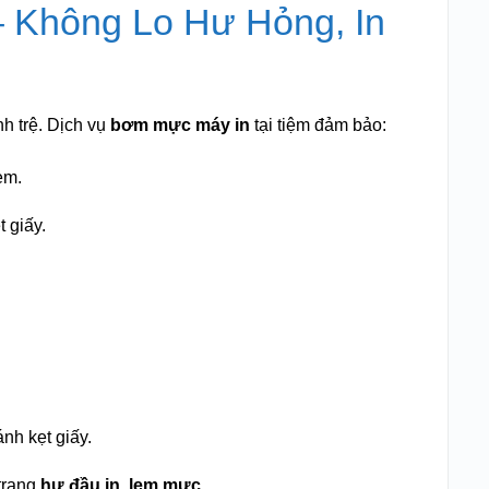
– Không Lo Hư Hỏng, In
h trệ. Dịch vụ
bơm mực máy in
tại tiệm đảm bảo:
em.
 giấy.
ánh kẹt giấy.
trạng
hư đầu in, lem mực
.