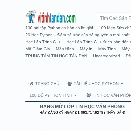
100 bài tập Python cơ bản có lời giải
100 Mẹo Sửa chữ
26 Học Python – Đếm số ước của số nguyên n mới nhất
Học Lập Trình C++
Học Lập Trình C++ từ cơ bản đến 
Mã Giảm Giá
Màn Hình
Máy In
Máy Tính
Máy 
TRUNG TÂM TIN HỌC TẤN DÂN
Uncategorized
Đề
TRANG CHỦ
TÀI LIỆU HỌC PYTHON
100 ĐỀ PYTHON TỈNH
TIN HỌC VĂN PHÒ
ĐANG MỞ LỚP TIN HỌC VĂN PHÒNG
HÃY ĐĂNG KÝ NGAY ĐT: 093.717.9278 ( THẦY DÂN)