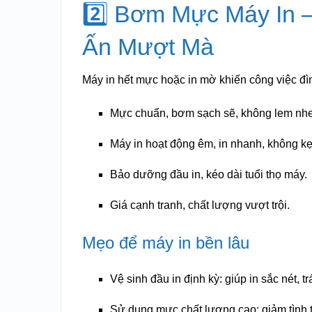
2️⃣ Bơm Mực Máy In 
Ấn Mượt Mà
Máy in hết mực hoặc in mờ khiến công việc đìn
Mực chuẩn, bơm sạch sẽ, không lem nh
Máy in hoạt động êm, in nhanh, không kẹt
Bảo dưỡng đầu in, kéo dài tuổi thọ máy.
Giá cạnh tranh, chất lượng vượt trội.
Mẹo để máy in bền lâu
Vệ sinh đầu in định kỳ: giúp in sắc nét, tr
Sử dụng mực chất lượng cao: giảm tình 