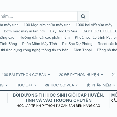
a máy tính
100 Mẹo sữa chữa máy tính
1000 bài viết sửa máy
Bơm mực máy in tận nơi
Dạy Học Cờ Vua
DẠY HỌC EXCEL C
nâng cao
Hướng dẫn cài các phần mềm
Khoá học lập trình Pytho
Tính Bảng
Phần Mềm Máy Tính
Pin Sạc Dự Phòng
Reset các l
 thi ứng dụng công nghệ thông tin cơ bản
Điện Thoại
Đồng hồ th
100 BÀI PYTHON CƠ BẢN
20 ĐỀ PYTHON HUYỆN
21
NG
HỌC C++
HỌC CỜ VUA
PHẦN MỀM
BỒI DƯỠNG THI HỌC SINH GIỎI CẤP HUYỆN,
MỞ
TỈNH VÀ VÀO TRƯỜNG CHUYÊN
CÂU
HỌC LẬP TRÌNH PYTHON TỪ CĂN BẢN ĐẾN NÂNG CAO