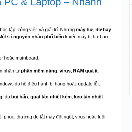
a PC & Laptop – Nhanh
học tập, công việc và giải trí. Nhưng
máy hư, đơ hay
 Một số
nguyên nhân phổ biến
khiến máy bị hư bao
pter hoặc mainboard.
ên nhân từ
phần mềm nặng
,
virus
,
RAM quá ít
.
Windows do hệ điều hành bị hỏng hoặc update lỗi.
ng
: do
bụi bẩn
,
quạt tản nhiệt kém
,
keo tản nhiệt
ôi phục, thường do tắt máy đột ngột, virus hoặc tuổi