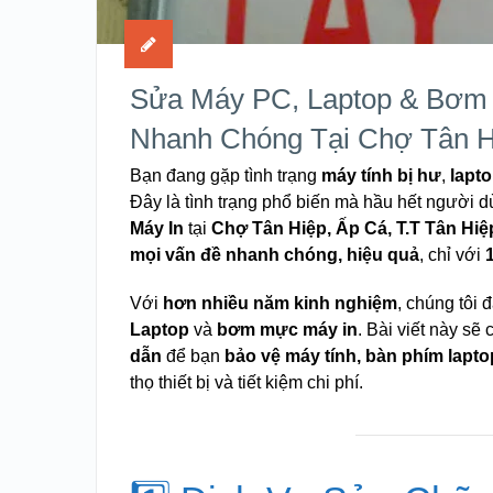
Sửa Máy PC, Laptop & Bơm 
Nhanh Chóng Tại Chợ Tân H
Bạn đang gặp tình trạng
máy tính bị hư
,
lapt
Đây là tình trạng phổ biến mà hầu hết người 
Máy In
tại
Chợ Tân Hiệp, Ấp Cá, T.T Tân Hi
mọi vấn đề nhanh chóng, hiệu quả
, chỉ với
Với
hơn nhiều năm kinh nghiệm
, chúng tôi 
Laptop
và
bơm mực máy in
. Bài viết này sẽ
dẫn
để bạn
bảo vệ máy tính, bàn phím lapto
thọ thiết bị và tiết kiệm chi phí.