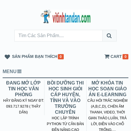
SẢN PHẨM BẠN THÍCH
CART
0
0
MENU
ĐANG MỞ LỚP
BỒI DƯỠNG THI
MỞ KHÓA TIN
TIN HỌC VĂN
HỌC SINH GIỎI
HỌC SOẠN GIÁO
PHÒNG
CẤP HUYỆN,
ÁN E-LEARNING
TỈNH VÀ VÀO
HÃY ĐĂNG KÝ NGAY ĐT:
CÂU HỎI TRẮC NGHIỆM
TRƯỜNG
093.717.9278 ( THẦY
(A,B,C,D), CHÈN ÂM
CHUYÊN
DÂN)
THANH, VIDEO, THỜI
HỌC LẬP TRÌNH
GIAN THẢO LUẬN, TRẢ
PYTHON TỪ CĂN BẢN
LỜI, ĐIỀN VÀO CHỖ
ĐẾN NÂNG CAO
TRỐNG.....