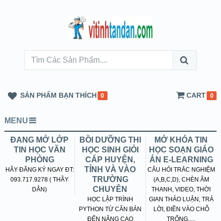
SẢN PHẨM BẠN THÍCH
CART
0
0
MENU
ĐANG MỞ LỚP
BỒI DƯỠNG THI
MỞ KHÓA TIN
TIN HỌC VĂN
HỌC SINH GIỎI
HỌC SOẠN GIÁO
PHÒNG
CẤP HUYỆN,
ÁN E-LEARNING
TỈNH VÀ VÀO
HÃY ĐĂNG KÝ NGAY ĐT:
CÂU HỎI TRẮC NGHIỆM
TRƯỜNG
093.717.9278 ( THẦY
(A,B,C,D), CHÈN ÂM
CHUYÊN
DÂN)
THANH, VIDEO, THỜI
HỌC LẬP TRÌNH
GIAN THẢO LUẬN, TRẢ
PYTHON TỪ CĂN BẢN
LỜI, ĐIỀN VÀO CHỖ
ĐẾN NÂNG CAO
TRỐNG.....