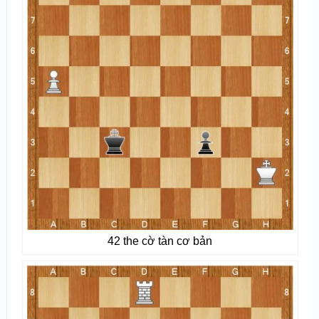
42 the cờ tàn cơ bản