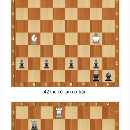
42 the cờ tàn cơ bản