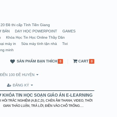
20 Đề thi cấp Tỉnh Tiền Giang
Ơ BẢN
DẠY HỌC POWERPOINT
GAMES
n
Khóa Học Tin Học Online Thầy Dân
oại máy in
Sửa máy tính tận nhà
Tivi
ông minh
SẢN PHẨM BẠN THÍCH
CART
0
0
 ĐẾN 100 ĐỀ HUYỆN
ĐĂNG KÝ
 KHÓA TIN HỌC SOẠN GIÁO ÁN E-LEARNING
 HỎI TRẮC NGHIỆM (A,B,C,D), CHÈN ÂM THANH, VIDEO, THỜI
GIAN THẢO LUẬN, TRẢ LỜI, ĐIỀN VÀO CHỖ TRỐNG.....