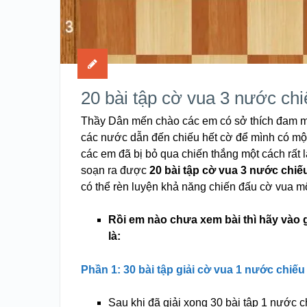
20 bài tập cờ vua 3 nước chi
Thầy Dân mến chào các em có sở thích đam mê 
các nước dẫn đến chiếu hết cờ để mình có một
các em đã bị bỏ qua chiến thắng một cách rất l
soạn ra được
20 bài tập cờ vua 3 nước chiế
có thể rèn luyện khả năng chiến đấu cờ vua một
Rồi em nào chưa xem bài thì hãy vào g
là:
Phần 1: 30 bài tập giải cờ vua 1 nước chiế
Sau khi đã giải xong 30 bài tập 1 nước c