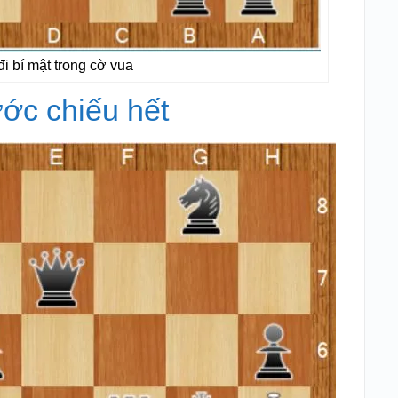
 bí mật trong cờ vua
ước chiếu hết