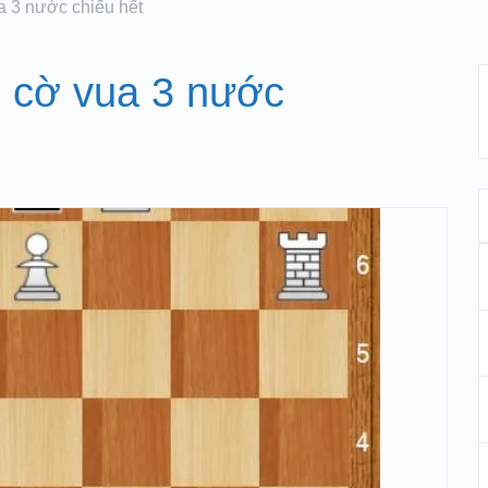
a 3 nước chiếu hết
p cờ vua 3 nước