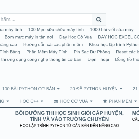
a máy tính
100 Mẹo sữa chữa máy tính
1000 bài viết sửa máy
Bơm mực máy in tận nơi
Dạy Học Cờ Vua
DẠY HỌC EXCEL C
nâng cao
Hướng dẫn cài các phần mềm
Khoá học lập trình Pytho
Tính Bảng
Phần Mềm Máy Tính
Pin Sạc Dự Phòng
Reset các l
 thi ứng dụng công nghệ thông tin cơ bản
Điện Thoại
Đồng hồ th
100 BÀI PYTHON CƠ BẢN
20 ĐỀ PYTHON HUYỆN
21
NG
HỌC C++
HỌC CỜ VUA
PHẦN MỀM
BỒI DƯỠNG THI HỌC SINH GIỎI CẤP HUYỆN,
MỞ
TỈNH VÀ VÀO TRƯỜNG CHUYÊN
CÂU
HỌC LẬP TRÌNH PYTHON TỪ CĂN BẢN ĐẾN NÂNG CAO