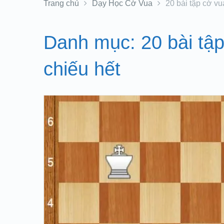
Trang chủ
Dạy Học Cờ Vua
20 bài tập cờ vu
Danh mục:
20 bài tậ
chiếu hết