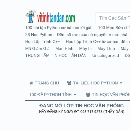
100 bài tập Python cơ bản có lời giải
100 Mẹo Sửa chữ
26 Học Python – Đếm số ước của số nguyên n mới nhất
Học Lập Trình C++
Học Lập Trình C++ từ cơ bản đến 
Mã Giảm Giá
Màn Hình
Máy In
Máy Tính
Máy 
TRUNG TÂM TIN HỌC TẤN DÂN
Uncategorized
Đề
TRANG CHỦ
TÀI LIỆU HỌC PYTHON
100 ĐỀ PYTHON TỈNH
TIN HỌC VĂN PHÒ
ĐANG MỞ LỚP TIN HỌC VĂN PHÒNG
HÃY ĐĂNG KÝ NGAY ĐT: 093.717.9278 ( THẦY DÂN)