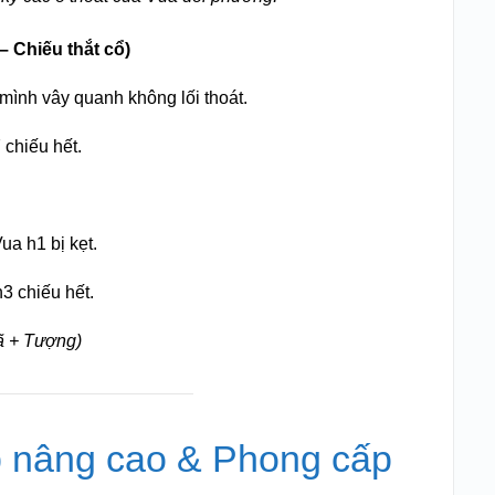
– Chiếu thắt cổ)
 mình vây quanh không lối thoát.
chiếu hết.
a h1 bị kẹt.
3 chiếu hết.
ã + Tượng)
p nâng cao & Phong cấp