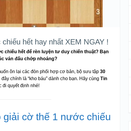
ớc chiếu hết hay nhất XEM NGAY !
c chiếu hết để rèn luyện tư duy chiến thuật? Bạn
thúc ván đấu chớp nhoáng?
uốn ôn lại các đòn phối hợp cơ bản, bộ sưu tập
30
i đây chính là “kho báu” dành cho bạn. Hãy cùng
Tin
 đi quyết định nhé!
p giải cờ thế 1 nước chiếu