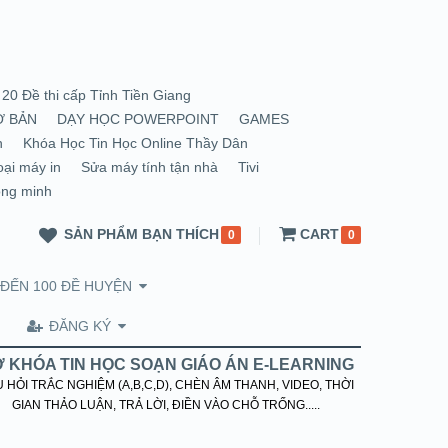
20 Đề thi cấp Tỉnh Tiền Giang
Ơ BẢN
DẠY HỌC POWERPOINT
GAMES
n
Khóa Học Tin Học Online Thầy Dân
oại máy in
Sửa máy tính tận nhà
Tivi
ông minh
SẢN PHẨM BẠN THÍCH
CART
0
0
 ĐẾN 100 ĐỀ HUYỆN
ĐĂNG KÝ
 KHÓA TIN HỌC SOẠN GIÁO ÁN E-LEARNING
 HỎI TRẮC NGHIỆM (A,B,C,D), CHÈN ÂM THANH, VIDEO, THỜI
GIAN THẢO LUẬN, TRẢ LỜI, ĐIỀN VÀO CHỖ TRỐNG.....