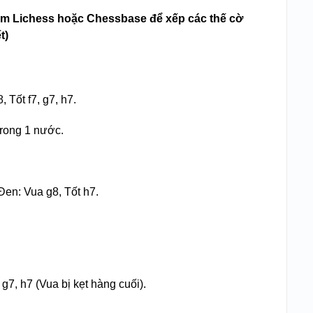
m Lichess hoặc Chessbase để xếp các thế cờ
t)
 Tốt f7, g7, h7.
trong 1 nước.
Đen: Vua g8, Tốt h7.
 g7, h7 (Vua bị kẹt hàng cuối).