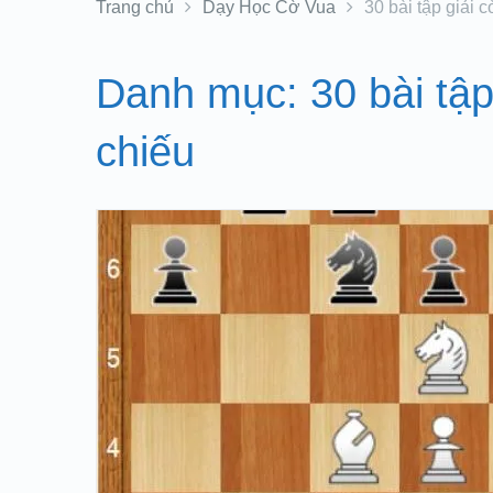
Trang chủ
Dạy Học Cờ Vua
30 bài tập giải 
Danh mục:
30 bài tậ
chiếu