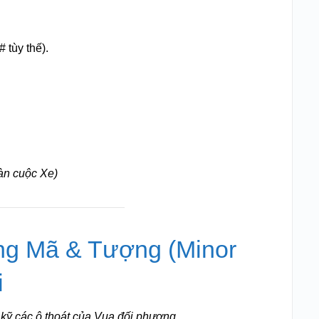
 tùy thế).
àn cuộc Xe)
ằng Mã & Tượng (Minor
i
 kỹ các ô thoát của Vua đối phương.