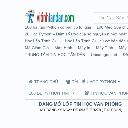
100 bài tập Python cơ bản có lời giải
100 Mẹo Sửa chữ
26 Học Python – Đếm số ước của số nguyên n mới nhất
Học Lập Trình C++
Học Lập Trình C++ từ cơ bản đến 
Mã Giảm Giá
Màn Hình
Máy In
Máy Tính
Máy 
TRUNG TÂM TIN HỌC TẤN DÂN
Uncategorized
Đề
TRANG CHỦ
TÀI LIỆU HỌC PYTHON
100 ĐỀ PYTHON TỈNH
TIN HỌC VĂN PHÒ
ĐANG MỞ LỚP TIN HỌC VĂN PHÒNG
HÃY ĐĂNG KÝ NGAY ĐT: 093.717.9278 ( THẦY DÂN)