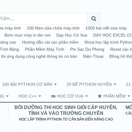
a máy tính
100 Mẹo sữa chữa máy tính
1000 bài viết sửa máy
Bơm mực máy in tận nơi
Dạy Học Cờ Vua
DẠY HỌC EXCEL C
nâng cao
Hướng dẫn cài các phần mềm
Khoá học lập trình Pytho
Tính Bảng
Phần Mềm Máy Tính
Pin Sạc Dự Phòng
Reset các l
 thi ứng dụng công nghệ thông tin cơ bản
Điện Thoại
Đồng hồ th
100 BÀI PYTHON CƠ BẢN
20 ĐỀ PYTHON HUYỆN
21
NG
HỌC C++
HỌC CỜ VUA
PHẦN MỀM
BỒI DƯỠNG THI HỌC SINH GIỎI CẤP HUYỆN,
MỞ
TỈNH VÀ VÀO TRƯỜNG CHUYÊN
CÂU
HỌC LẬP TRÌNH PYTHON TỪ CĂN BẢN ĐẾN NÂNG CAO