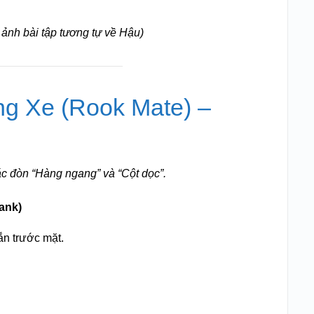
.
ảnh bài tập tương tự về Hậu)
ng Xe (Rook Mate) –
c đòn “Hàng ngang” và “Cột dọc”.
ank)
ắn trước mặt.