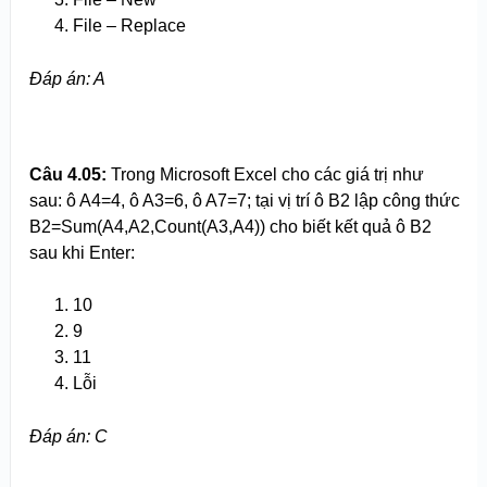
File – Replace
Đáp án
: A
Câu 4.
0
5:
Trong Microsoft Excel cho các giá trị như
sau: ô A4=4, ô A3=6, ô A7=7; tại vị trí ô B2 lập công thức
B2=Sum(A4,A2,Count(A3,A4)) cho biết kết quả ô B2
sau khi Enter:
10
9
11
Lỗi
Đáp án: C