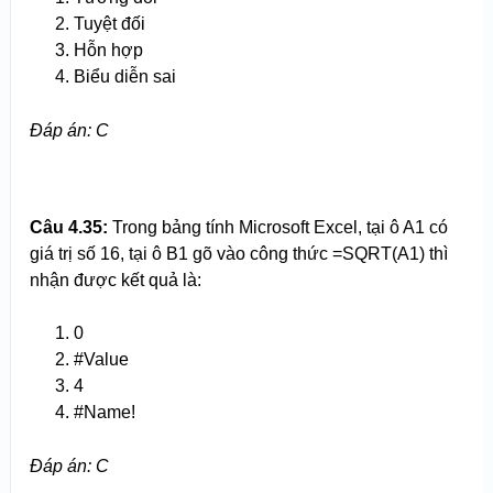
Tuyệt đối
Hỗn hợp
Biểu diễn sai
Đáp án: C
Câu 4.
3
5:
Trong bảng tính Microsoft Excel, tại ô A1 có
giá trị số 16, tại ô B1 gõ vào công thức =SQRT(A1) thì
nhận được kết quả là:
0
#Value
4
#Name!
Đáp án:
C