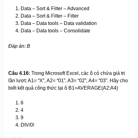
Data – Sort & Filter – Advanced
Data – Sort & Filter – Filter
Data – Data tools – Data validation
Data – Data tools – Consolidate
Đáp án
: B
Câu 4.16:
Trong Microsoft Excel, các ô có chứa giá trị
lần lượt: A1= “X”, A2= “01”, A3= “02”, A4= “03”. Hãy cho
biết kết quả công thức tại ô B1=AVERAGE(A2:A4)
6
4
9
DIV/0!