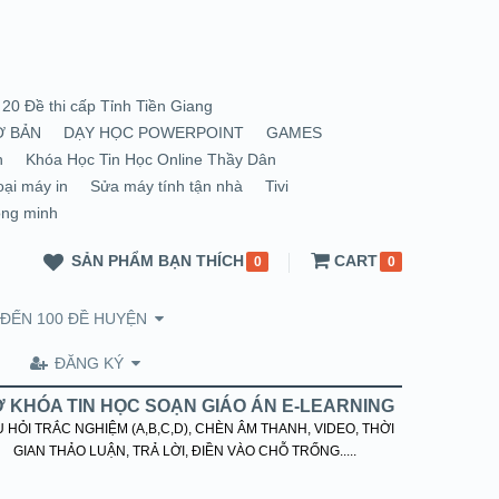
20 Đề thi cấp Tỉnh Tiền Giang
Ơ BẢN
DẠY HỌC POWERPOINT
GAMES
n
Khóa Học Tin Học Online Thầy Dân
oại máy in
Sửa máy tính tận nhà
Tivi
ông minh
SẢN PHẨM BẠN THÍCH
CART
0
0
 ĐẾN 100 ĐỀ HUYỆN
ĐĂNG KÝ
 KHÓA TIN HỌC SOẠN GIÁO ÁN E-LEARNING
 HỎI TRẮC NGHIỆM (A,B,C,D), CHÈN ÂM THANH, VIDEO, THỜI
GIAN THẢO LUẬN, TRẢ LỜI, ĐIỀN VÀO CHỖ TRỐNG.....