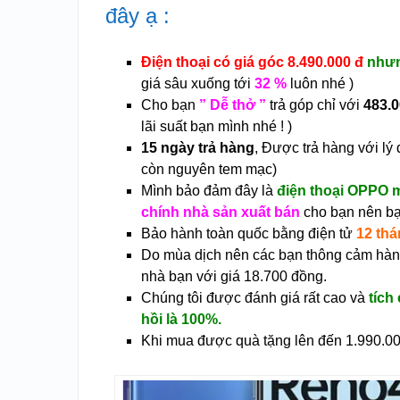
đây ạ :
Điện thoại có giá góc 8.490.000 đ
nhưn
giá sâu xuống tới
32 %
luôn nhé )
Cho bạn
” Dễ thở ”
trả góp chỉ với
483.
lãi suất bạn mình nhé ! )
15 ngày trả hàng
, Được trả hàng với l
còn nguyên tem mạc)
Mình bảo đảm đây là
điện thoại OPPO 
chính nhà sản xuất bán
cho bạn nên bạ
Bảo hành toàn quốc bằng điện tử
12 thá
Do mùa dịch nên các bạn thông cảm hàng
nhà bạn với giá 18.700 đồng.
Chúng tôi được đánh giá rất cao và
tích
hồi là 100%.
Khi mua được quà tặng lên đến 1.990.0