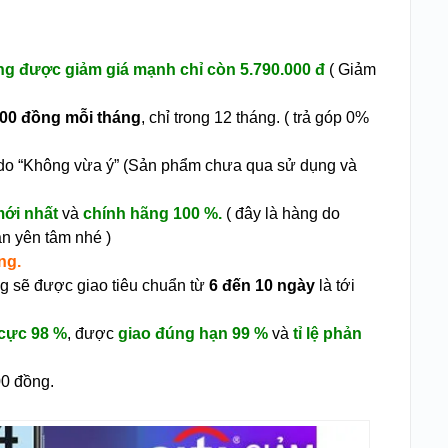
g được giảm giá mạnh chỉ còn 5.790.000 đ
( Giảm
000 đồng mỗi tháng
, chỉ trong 12 tháng. ( trả góp 0%
ý do “Không vừa ý” (Sản phẩm chưa qua sử dụng và
mới nhất
và
chính hãng 100 %.
( đây là hàng do
n yên tâm nhé )
ng.
 sẽ được giao tiêu chuẩn từ
6 đến 10 ngày
là tới
 cực 98 %
, được
giao đúng hạn 99 %
và
tỉ lệ phản
00 đồng.