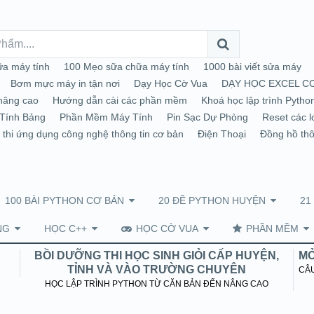
a máy tính
100 Mẹo sữa chữa máy tính
1000 bài viết sửa máy
Bơm mực máy in tận nơi
Dạy Học Cờ Vua
DẠY HỌC EXCEL C
nâng cao
Hướng dẫn cài các phần mềm
Khoá học lập trình Pytho
Tính Bảng
Phần Mềm Máy Tính
Pin Sạc Dự Phòng
Reset các l
 thi ứng dụng công nghệ thông tin cơ bản
Điện Thoại
Đồng hồ th
100 BÀI PYTHON CƠ BẢN
20 ĐỀ PYTHON HUYỆN
21
NG
HỌC C++
HỌC CỜ VUA
PHẦN MỀM
BỒI DƯỠNG THI HỌC SINH GIỎI CẤP HUYỆN,
MỞ
TỈNH VÀ VÀO TRƯỜNG CHUYÊN
CÂU
HỌC LẬP TRÌNH PYTHON TỪ CĂN BẢN ĐẾN NÂNG CAO