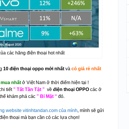
ủa các hãng điện thoại hot nhất
ng
10 điện thoại oppo mới nhất
và
có giá rẻ nhất
 mua nhất
ở Việt Nam ở thời điểm hiện tại !
hi tiết
” Tất Tần Tật ”
về
điện thoại OPPO
các ở
 thể khám phá các
” Bí Mật “
đó.
ng website vitinhtandan.com của mình
, mình sẽ gửi
 điện thoại mà bạn cần có các lựa chọn!