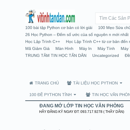
100 bài tập Python cơ bản có lời giải
100 Mẹo Sửa chữ
26 Học Python – Đếm số ước của số nguyên n mới nhất
Học Lập Trình C++
Học Lập Trình C++ từ cơ bản đến 
Mã Giảm Giá
Màn Hình
Máy In
Máy Tính
Máy 
TRUNG TÂM TIN HỌC TẤN DÂN
Uncategorized
Đề
TRANG CHỦ
TÀI LIỆU HỌC PYTHON
100 ĐỀ PYTHON TỈNH
TIN HỌC VĂN PHÒ
ĐANG MỞ LỚP TIN HỌC VĂN PHÒNG
HÃY ĐĂNG KÝ NGAY ĐT: 093.717.9278 ( THẦY DÂN)