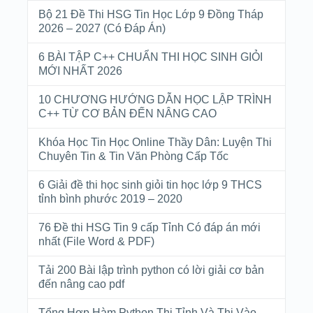
Bộ 21 Đề Thi HSG Tin Học Lớp 9 Đồng Tháp
2026 – 2027 (Có Đáp Án)
6 BÀI TẬP C++ CHUẨN THI HỌC SINH GIỎI
MỚI NHẤT 2026
10 CHƯƠNG HƯỚNG DẪN HỌC LẬP TRÌNH
C++ TỪ CƠ BẢN ĐẾN NÂNG CAO
Khóa Học Tin Học Online Thầy Dân: Luyện Thi
Chuyên Tin & Tin Văn Phòng Cấp Tốc
6 Giải đề thi học sinh giỏi tin học lớp 9 THCS
tỉnh bình phước 2019 – 2020
76 Đề thi HSG Tin 9 cấp Tỉnh Có đáp án mới
nhất (File Word & PDF)
Tải 200 Bài lập trình python có lời giải cơ bản
đến nâng cao pdf
Tổng Hợp Hàm Python Thi Tỉnh Và Thi Vào