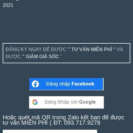
2021
ĐĂNG KÝ NGAY ĐỂ ĐƯỢC
" TƯ VẤN MIỄN PHÍ "
VÀ
ĐƯỢC
" GIẢM GIÁ SỐC
"
Hoặc quét mã QR trong Zalo kết bạn để được
tư vấn MIỄN PHÍ ( ĐT: 093.717.9278