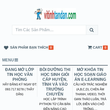
SẢN PHẨM BẠN THÍCH
CART
0
0
MENU
ĐANG MỞ LỚP
BỒI DƯỠNG THI
MỞ KHÓA TIN
TIN HỌC VĂN
HỌC SINH GIỎI
HỌC SOẠN GIÁO
PHÒNG
CẤP HUYỆN,
ÁN E-LEARNING
TỈNH VÀ VÀO
HÃY ĐĂNG KÝ NGAY ĐT:
CÂU HỎI TRẮC NGHIỆM
TRƯỜNG
093.717.9278 ( THẦY
(A,B,C,D), CHÈN ÂM
CHUYÊN
DÂN)
THANH, VIDEO, THỜI
HỌC LẬP TRÌNH
GIAN THẢO LUẬN, TRẢ
PYTHON TỪ CĂN BẢN
LỜI, ĐIỀN VÀO CHỖ
ĐẾN NÂNG CAO
TRỐNG.....