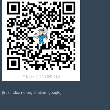
ma QR vi tinh tan dan
[trustindex no-registration=google]