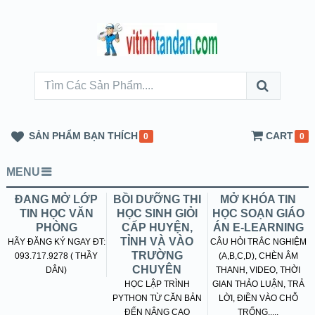
SẢN PHẨM BẠN THÍCH
CART
0
0
MENU
ĐANG MỞ LỚP
BỒI DƯỠNG THI
MỞ KHÓA TIN
TIN HỌC VĂN
HỌC SINH GIỎI
HỌC SOẠN GIÁO
PHÒNG
CẤP HUYỆN,
ÁN E-LEARNING
TỈNH VÀ VÀO
HÃY ĐĂNG KÝ NGAY ĐT:
CÂU HỎI TRẮC NGHIỆM
TRƯỜNG
093.717.9278 ( THẦY
(A,B,C,D), CHÈN ÂM
CHUYÊN
DÂN)
THANH, VIDEO, THỜI
HỌC LẬP TRÌNH
GIAN THẢO LUẬN, TRẢ
PYTHON TỪ CĂN BẢN
LỜI, ĐIỀN VÀO CHỖ
ĐẾN NÂNG CAO
TRỐNG.....