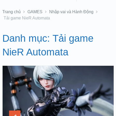
Trang chủ
GAMES
Nhập vai và Hành Động
Tải game NieR Automata
Danh mục:
Tải game
NieR Automata