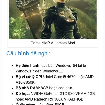
Game NieR Automata Mod
Cấu hình đề nghị:
Hệ điều hành:
các bản Windows 64 bit từ
Windows 7 đến Windows 11
Bộ vi xử lý CPU:
Intel Core i5 4670 hoặc AMD
A10-7850K.
Bộ nhớ RAM:
8GB hoặc cao hơn
Đồ họa:
NVIDIA GeForce GTX 980 VRAM 4GB
hoặc AMD Radeon R9 380X VRAM 4GB.
Ổ đĩa cứng:
còn trống 50GB.