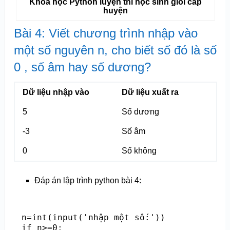
Khóa học Python luyện thi học sinh giỏi cấp
huyện
Bài 4: Viết chương trình nhập vào
một số nguyên n, cho biết số đó là số
0 , số âm hay số dương?
Dữ liệu nhập vào
Dữ liệu xuất ra
5
Số dương
-3
Số âm
0
Số không
Đáp án lập trình python bài 4:
n=int(input('nhập một số:'))

if n>=0:
