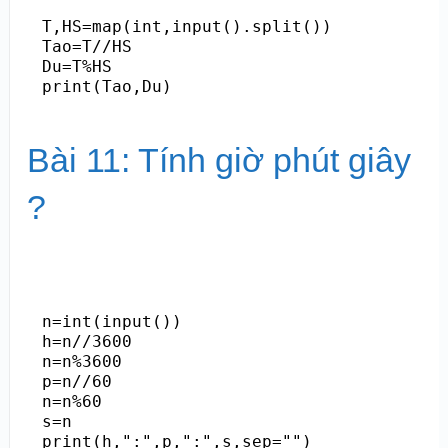
T,HS=map(int,input().split())

Tao=T//HS

Du=T%HS

Bài 11: Tính giờ phút giây
?
n=int(input())

h=n//3600

n=n%3600

p=n//60

n=n%60

s=n
