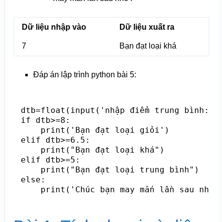
Dữ liệu nhập vào
Dữ liệu xuất ra
7
Bạn đạt loại khá
Đáp án lập trình python bài 5:
dtb=float(input('nhập điểm trung bình: ')
if dtb>=8:

    print('Bạn đạt loại giỏi')

elif dtb>=6.5:

    print("Bạn đạt loại khá")

elif dtb>=5:

    print("Bạn đạt loại trung bình")

else:

    print('Chúc bạn may mắn lần sau nhé!