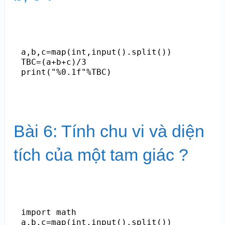
a,b,c=map(int,input().split())

TBC=(a+b+c)/3

Bài 6: Tính chu vi và diện
tích của một tam giác ?
import math

a,b,c=map(int,input().split())
