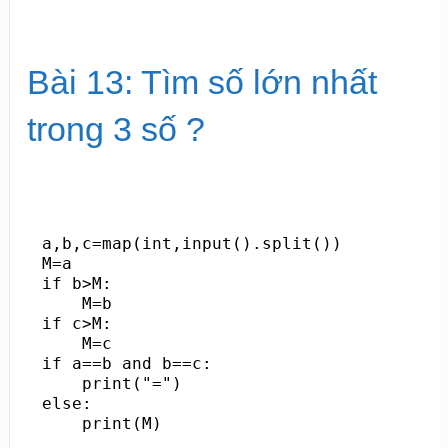
Bài 13: Tìm số lớn nhất
trong 3 số ?
a,b,c=map(int,input().split())

M=a

if b>M:

    M=b

if c>M:

    M=c

if a==b and b==c:

    print("=")

else:
