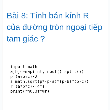
Bài 8: Tính bán kính R
của đường tròn ngoại tiếp
tam giác ?
import math

a,b,c=map(int,input().split())

p=(a+b+c)/2

s=math.sqrt(p*(p-a)*(p-b)*(p-c))

r=(a*b*c)/(4*s)
