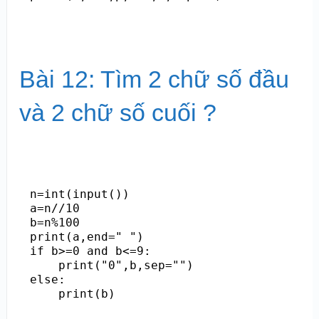
Bài 12: Tìm 2 chữ số đầu
và 2 chữ số cuối ?
n=int(input())

a=n//10

b=n%100

print(a,end=" ")

if b>=0 and b<=9:

    print("0",b,sep="")

else:
