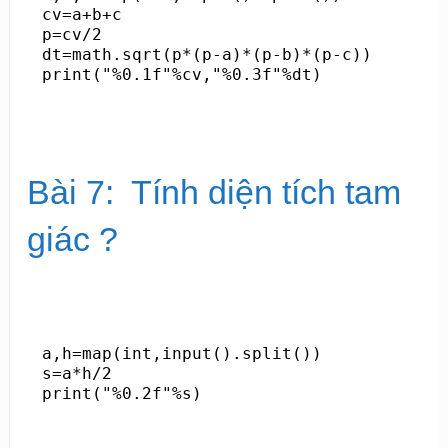
cv=a+b+c

p=cv/2

dt=math.sqrt(p*(p-a)*(p-b)*(p-c))

Bài 7: Tính diện tích tam
giác ?
a,h=map(int,input().split())

s=a*h/2
