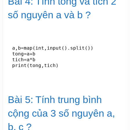
Bài 4: Tính tổng và tích 2
số nguyên a và b ?
a,b=map(int,input().split())

tong=a+b

tich=a*b

Bài 5: Tính trung bình
cộng của 3 số nguyên a,
b, c ?