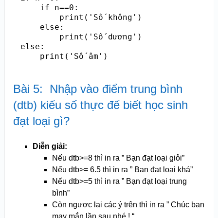
    if n==0:

        print('Số không')

    else:

        print('Số dương')

else:

    print('Số âm')
Bài 5: Nhập vào điểm trung bình
(dtb) kiểu số thực để biết học sinh
đạt loại gì?
Diễn giải:
Nếu dtb>=8 thì in ra ” Bạn đạt loại giỏi”
Nếu dtb>= 6.5 thì in ra ” Bạn đạt loại khá”
Nếu dtb>=5 thì in ra ” Bạn đạt loại trung
bình”
Còn ngược lại các ý trên thì in ra ” Chúc bạn
may mắn lần sau nhé ! “