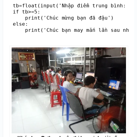
tb=float(input('Nhập điểm trung bình: '))
if tb>=5:

    print('Chúc mừng bạn đã đậu')

else:

    print('Chúc bạn may mắn lần sau nhé!