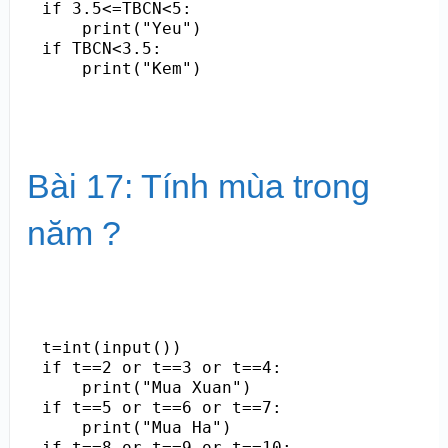
if 3.5<=TBCN<5:

    print("Yeu")

if TBCN<3.5:

Bài 17: Tính mùa trong
năm ?
t=int(input())

if t==2 or t==3 or t==4:

    print("Mua Xuan")  

if t==5 or t==6 or t==7:

    print("Mua Ha")

if t==8 or t==9 or t==10:
