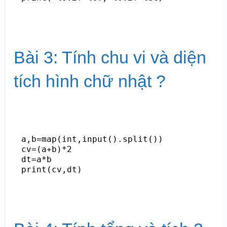
Bài 3: Tính chu vi và diện
tích hình chữ nhật ?
a,b=map(int,input().split())

cv=(a+b)*2

dt=a*b
