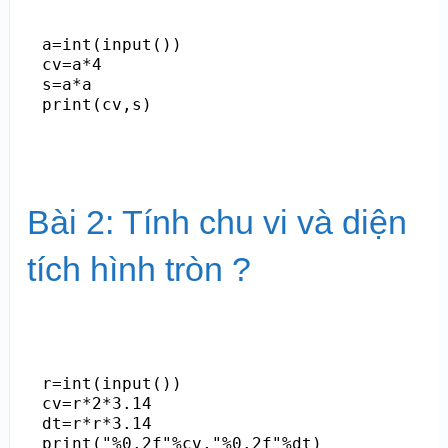
a=int(input())

cv=a*4

s=a*a

Bài 2: Tính chu vi và diện
tích hình tròn ?
r=int(input())

cv=r*2*3.14

dt=r*r*3.14
