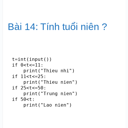
Bài 14: Tính tuổi niên ?
t=int(input())

if 0<t<=11:

    print("Thieu nhi")

if 11<t<=25:

    print("Thieu nien")

if 25<t<=50:

    print("Trung nien")

if 50<t:
