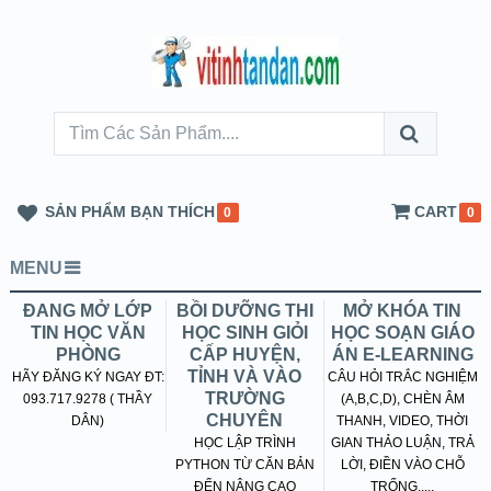
SẢN PHẨM BẠN THÍCH
CART
0
0
MENU
ĐANG MỞ LỚP
BỒI DƯỠNG THI
MỞ KHÓA TIN
TIN HỌC VĂN
HỌC SINH GIỎI
HỌC SOẠN GIÁO
PHÒNG
CẤP HUYỆN,
ÁN E-LEARNING
TỈNH VÀ VÀO
HÃY ĐĂNG KÝ NGAY ĐT:
CÂU HỎI TRẮC NGHIỆM
TRƯỜNG
093.717.9278 ( THẦY
(A,B,C,D), CHÈN ÂM
CHUYÊN
DÂN)
THANH, VIDEO, THỜI
HỌC LẬP TRÌNH
GIAN THẢO LUẬN, TRẢ
PYTHON TỪ CĂN BẢN
LỜI, ĐIỀN VÀO CHỖ
ĐẾN NÂNG CAO
TRỐNG.....