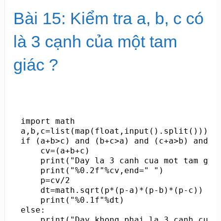
Bài 15: Kiểm tra a, b, c có
là 3 cạnh của một tam
giác ?
import math

a,b,c=list(map(float,input().split()))

if (a+b>c) and (b+c>a) and (c+a>b) and a>
    cv=(a+b+c)

    print("Day la 3 canh cua mot tam giac
    print("%0.2f"%cv,end=" ")

    p=cv/2

    dt=math.sqrt(p*(p-a)*(p-b)*(p-c))

    print("%0.1f"%dt)

else:
