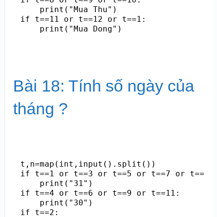
    print("Mua Thu")

if t==11 or t==12 or t==1:

Bài 18: Tính số ngày của
tháng ?
t,n=map(int,input().split())

if t==1 or t==3 or t==5 or t==7 or t==8 o
    print("31")

if t==4 or t==6 or t==9 or t==11:

    print("30")  

if t==2:
