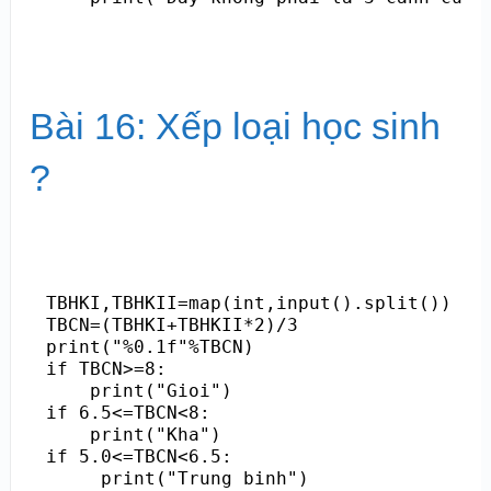
Bài 16: Xếp loại học sinh
?
TBHKI,TBHKII=map(int,input().split())

TBCN=(TBHKI+TBHKII*2)/3

print("%0.1f"%TBCN)

if TBCN>=8:

    print("Gioi")

if 6.5<=TBCN<8:

    print("Kha")

if 5.0<=TBCN<6.5:

     print("Trung binh")
