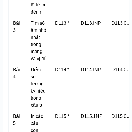
tố từ m
đến n
Bài
Tìm số
D113.*
D113.INP
D113.0U
3
âm nhỏ
nhất
trong
mảng
và vị trí
Bài
Đếm
D114.*
D114.INP
D114.0U
4
số
lượng
ký hiệu
trong
xâu s
Bài
In các
D115.*
D115.1NP
D115.0U
5
xâu
con