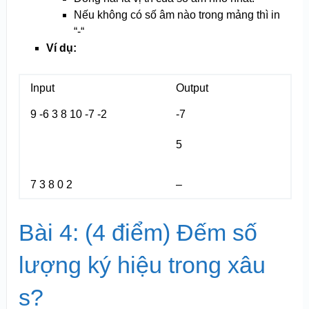
Nếu không có số âm nào trong mảng thì in
“-“
Ví dụ:
Input
Output
9 -6 3 8 10 -7 -2
-7
5
7 3 8 0 2
–
Bài 4: (4 điểm) Đếm số
lượng ký hiệu trong xâu
s?