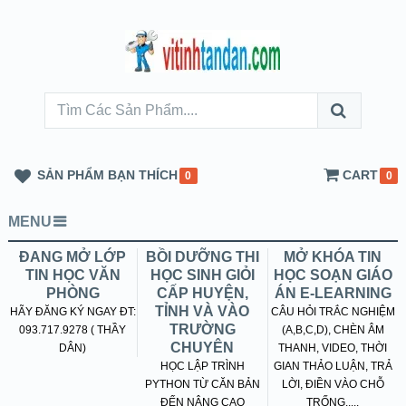
SẢN PHẨM BẠN THÍCH
CART
0
0
MENU
ĐANG MỞ LỚP
BỒI DƯỠNG THI
MỞ KHÓA TIN
TIN HỌC VĂN
HỌC SINH GIỎI
HỌC SOẠN GIÁO
PHÒNG
CẤP HUYỆN,
ÁN E-LEARNING
TỈNH VÀ VÀO
HÃY ĐĂNG KÝ NGAY ĐT:
CÂU HỎI TRẮC NGHIỆM
TRƯỜNG
093.717.9278 ( THẦY
(A,B,C,D), CHÈN ÂM
CHUYÊN
DÂN)
THANH, VIDEO, THỜI
HỌC LẬP TRÌNH
GIAN THẢO LUẬN, TRẢ
PYTHON TỪ CĂN BẢN
LỜI, ĐIỀN VÀO CHỖ
ĐẾN NÂNG CAO
TRỐNG.....