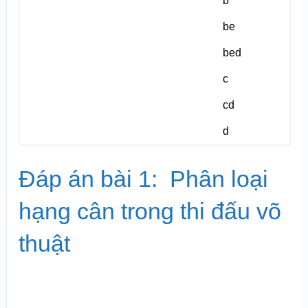
b
be
bed
c
cd
d
Đáp án bài 1: Phân loại
hạng cân trong thi đấu võ
thuật