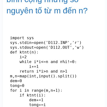
nguyên tố từ m đến n?
import sys

sys.stdin=open('D112.INP','r')

sys.stdout=open('D112.OUT','w')

def ktnt(n):

    i=2

    while i*i<=n and n%i!=0:

        i+=1

    return i*i>n and n>1

m,n=map(int,input().split())

dem=0

tong=0

for i in range(m,n+1):

    if ktnt(i):

        dem+=1

        tong+=i
