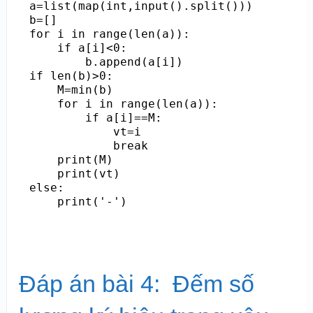
a=list(map(int,input().split()))

b=[]

for i in range(len(a)):

    if a[i]<0:

        b.append(a[i])

if len(b)>0:

    M=min(b)

    for i in range(len(a)):

        if a[i]==M:

            vt=i

            break

    print(M)

    print(vt)

else:

Đáp án bài 4: Đếm số