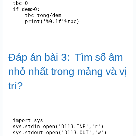
tbc=0

if dem>0:

    tbc=tong/dem

    print('%0.1f'%tbc)
Đáp án bài 3: Tìm số âm
nhỏ nhất trong mảng và vị
trí?
import sys

sys.stdin=open('D113.INP','r')

sys.stdout=open('D113.OUT','w')
