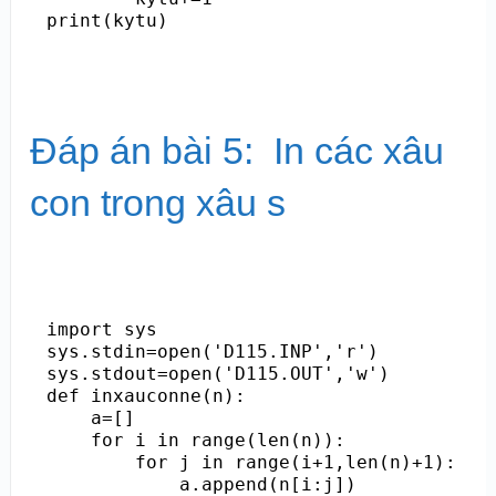
Đáp án bài 5: In các xâu
con trong xâu s
import sys

sys.stdin=open('D115.INP','r')

sys.stdout=open('D115.OUT','w')

def inxauconne(n):

    a=[]

    for i in range(len(n)):

        for j in range(i+1,len(n)+1):

            a.append(n[i:j])
