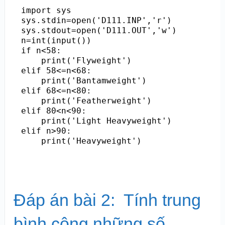
import sys

sys.stdin=open('D111.INP','r')

sys.stdout=open('D111.OUT','w')

n=int(input())

if n<58:

    print('Flyweight')

elif 58<=n<68:

    print('Bantamweight')

elif 68<=n<80:

    print('Featherweight')

elif 80<n<90:

    print('Light Heavyweight')

elif n>90:

    print('Heavyweight')
Đáp án bài 2: Tính trung
bình cộng những số