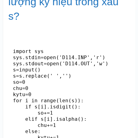
lượng ký hiệu trong xâu
s?
import sys

sys.stdin=open('D114.INP','r')

sys.stdout=open('D114.OUT','w')

s=input()

s=s.replace(' ','')

so=0

chu=0

kytu=0

for i in range(len(s)):

    if s[i].isdigit():

        so+=1

    elif s[i].isalpha():

        chu+=1

    else:

        kytu+=1
