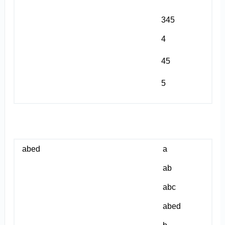
345
4
45
5
abed
a
ab
abc
abed