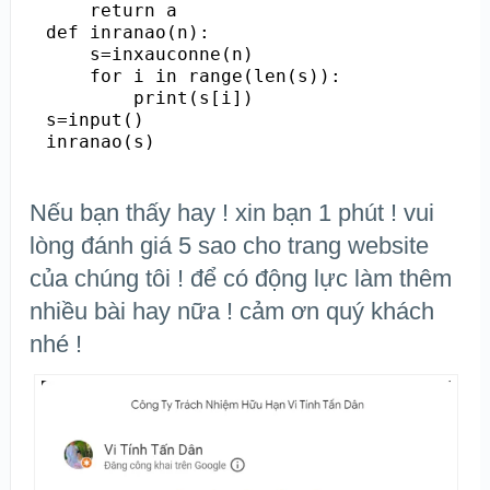
    return a

def inranao(n):

    s=inxauconne(n)

    for i in range(len(s)):

        print(s[i])

s=input()

inranao(s)
Nếu bạn thấy hay ! xin bạn 1 phút ! vui
lòng đánh giá 5 sao cho trang website
của chúng tôi ! để có động lực làm thêm
nhiều bài hay nữa ! cảm ơn quý khách
nhé !