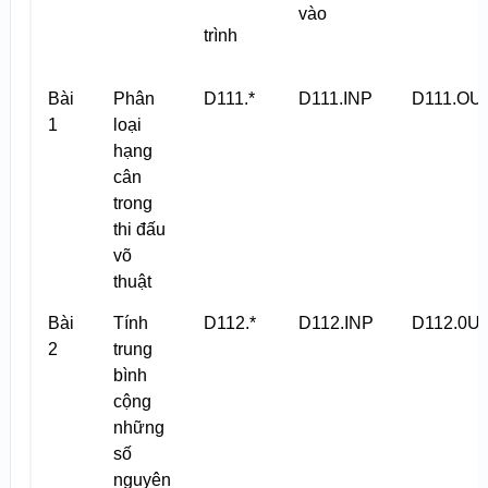
vào
trình
Bài
Phân
D111.*
D111.INP
D111.OU
1
loại
hạng
cân
trong
thi đấu
võ
thuật
Bài
Tính
D112.*
D112.INP
D112.0U
2
trung
bình
cộng
những
số
nguyên