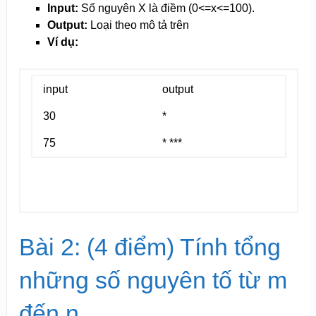
Input:
Số nguyên X là điềm (0<=x<=100).
Output:
Loại theo mô tả trên
Ví dụ:
input
output
30
*
75
* ***
Bài 2: (4 điểm) Tính tổng
những số nguyên tố từ m
đến n