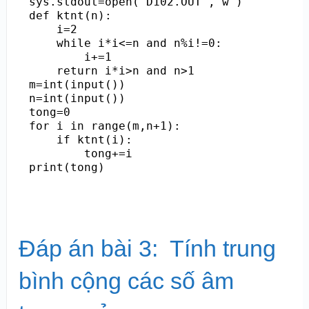
sys.stdout=open('D102.OUT','w')

def ktnt(n):

    i=2

    while i*i<=n and n%i!=0:

        i+=1

    return i*i>n and n>1

m=int(input())

n=int(input())

tong=0

for i in range(m,n+1):

    if ktnt(i):

        tong+=i

print(tong)
Đáp án bài 3: Tính trung
bình cộng các số âm