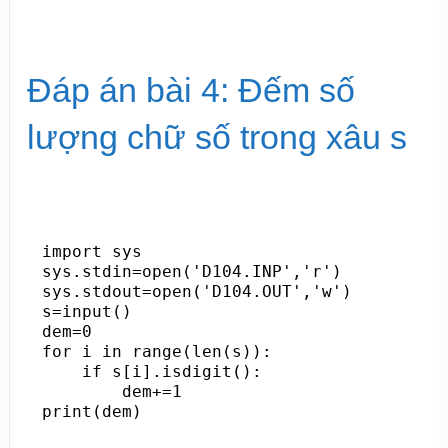
Đáp án bài 4: Đếm số
lượng chữ số trong xâu s
import sys

sys.stdin=open('D104.INP','r')

sys.stdout=open('D104.OUT','w')

s=input()

dem=0

for i in range(len(s)):

    if s[i].isdigit():

        dem+=1

print(dem)