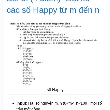
các số Happy từ m đến n
số Happy
Input:
Hai số nguyên m, n (0<m<=n<10
9
), mỗi số
trên một dòng