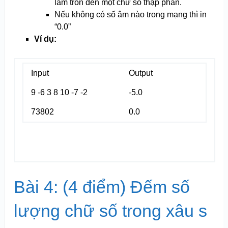
làm tròn đến một chữ số thập phân.
Nếu không có số âm nào trong mạng thì in
“0.0”
Ví dụ:
Input
Output
9 -6 3 8 10 -7 -2
-5.0
73802
0.0
Bài 4: (4 điểm) Đếm số
lượng chữ số trong xâu s