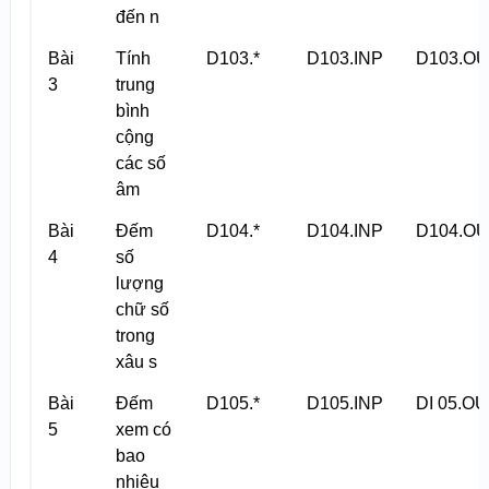
đến n
Bài
Tính
D103.*
D103.INP
D103.O
3
trung
bình
cộng
các số
âm
Bài
Đếm
D104.*
D104.INP
D104.O
4
số
lượng
chữ số
trong
xâu s
Bài
Đếm
D105.*
D105.INP
DI 05.O
5
xem có
bao
nhiêu