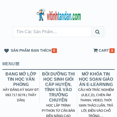
SẢN PHẨM BẠN THÍCH
CART
0
0
MENU
ĐANG MỞ LỚP
BỒI DƯỠNG THI
MỞ KHÓA TIN
TIN HỌC VĂN
HỌC SINH GIỎI
HỌC SOẠN GIÁO
PHÒNG
CẤP HUYỆN,
ÁN E-LEARNING
TỈNH VÀ VÀO
HÃY ĐĂNG KÝ NGAY ĐT:
CÂU HỎI TRẮC NGHIỆM
TRƯỜNG
093.717.9278 ( THẦY
(A,B,C,D), CHÈN ÂM
CHUYÊN
DÂN)
THANH, VIDEO, THỜI
HỌC LẬP TRÌNH
GIAN THẢO LUẬN, TRẢ
PYTHON TỪ CĂN BẢN
LỜI, ĐIỀN VÀO CHỖ
ĐẾN NÂNG CAO
TRỐNG.....