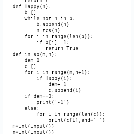
    return t

def Happy(n):

    b=[]

    while not n in b:

        b.append(n)

        n=tcs(n)

    for i in range(len(b)):

        if b[i]==1:

           return True

def in_so(m,n):

    dem=0

    c=[]

    for i in range(m,n+1):

        if Happy(i):

            dem+=1

            c.append(i)

    if dem==0:

        print('-1')

    else:

        for i in range(len(c)):

            print(c[i],end=' ')

m=int(input())

n=int(input())
