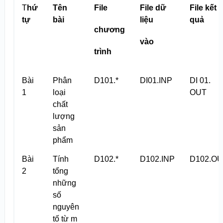
T
hứ
Tên
File
File dữ
File kết
tự
bài
liệu
quả
chương
vào
trình
Bài
Phân
D101.*
DI01.INP
DI 01.
1
loại
OUT
chất
lượng
sản
phẩm
Bài
Tính
D102.*
D102.INP
D102.O
2
tổng
những
số
nguyên
tố từ m