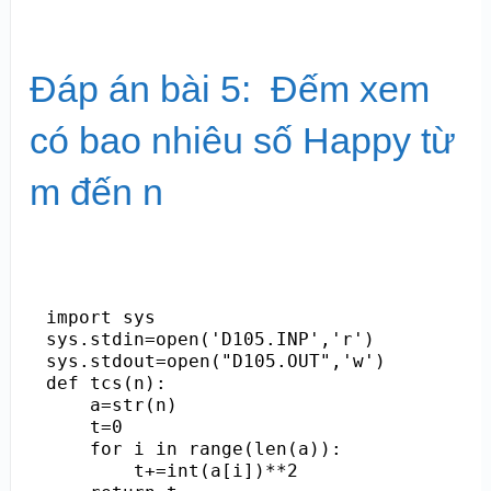
Đáp án bài 5: Đếm xem
có bao nhiêu số Happy từ
m đến n
import sys

sys.stdin=open('D105.INP','r')

sys.stdout=open("D105.OUT",'w')

def tcs(n):

    a=str(n)

    t=0

    for i in range(len(a)):

        t+=int(a[i])**2
