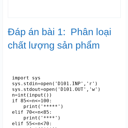
Đáp án bài 1: Phân loại
chất lượng sản phẩm
import sys

sys.stdin=open('D101.INP','r')

sys.stdout=open('D101.OUT','w')

n=int(input())

if 85<=n<=100:

    print('*****')

elif 70<=n<85:

    print('****')

elif 55<=n<70:
