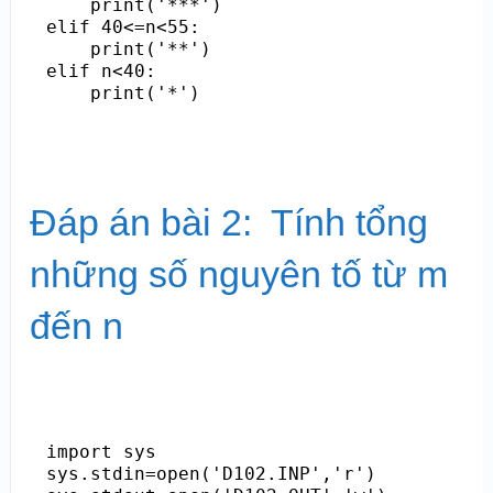
    print('***')

elif 40<=n<55:

    print('**')

elif n<40:

Đáp án bài 2: Tính tổng
những số nguyên tố từ m
đến n
import sys

sys.stdin=open('D102.INP','r')
