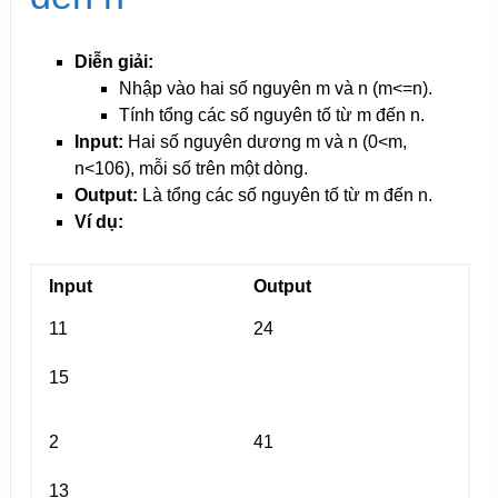
Diễn giải:
Nhập vào hai số nguyên m và n (m<=n).
Tính tổng các số nguyên tố từ m đến n.
Input:
Hai số nguyên dương m và n (0<m,
n<10
6
), mỗi số trên một dòng.
Output:
Là tổng các số nguyên tố từ m đến n.
Ví dụ:
Input
Output
11
24
15
2
41
13