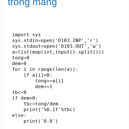
trong mảng
import sys

sys.stdin=open('D103.INP','r')

sys.stdout=open('D103.OUT','w')

a=list(map(int,input().split()))

tong=0

dem=0

for i in range(len(a)):

    if a[i]<0:

        tong+=a[i]

        dem+=1

tbc=0

if dem>0:

    tbc=tong/dem

    print('%0.1f'%tbc)

else:

    print('0.0')