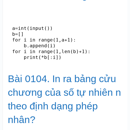
a=int(input())

b=[]

for i in range(1,a+1):

    b.append(i)

for i in range(1,len(b)+1):

    print(*b[:i])
Bài 0104. In ra bảng cửu
chương của số tự nhiên n
theo định dạng phép
nhân?