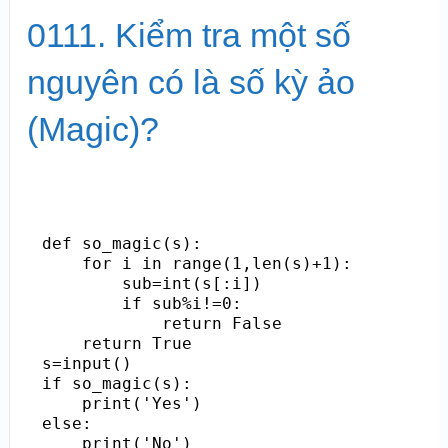
0111. Kiểm tra một số
nguyên có là số kỳ ảo
(Magic)?
def so_magic(s):

    for i in range(1,len(s)+1):

        sub=int(s[:i])

        if sub%i!=0:

            return False

    return True

s=input()

if so_magic(s):

    print('Yes')

else:

    print('No')