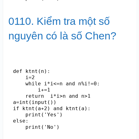
0110. Kiểm tra một số
nguyên có là số Chen?
def ktnt(n):

    i=2

    while i*i<=n and n%i!=0:

        i+=1

    return  i*i>n and n>1

a=int(input())

if ktnt(a+2) and ktnt(a):

    print('Yes')

else:

    print('No')