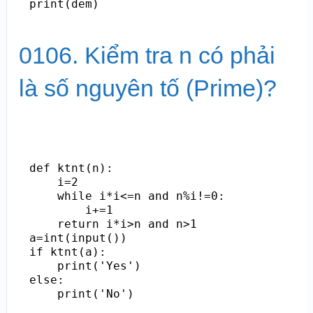
0106. Kiểm tra n có phải
là số nguyên tố (Prime)?
def ktnt(n):

    i=2

    while i*i<=n and n%i!=0:

        i+=1

    return i*i>n and n>1

a=int(input())

if ktnt(a):

    print('Yes')

else:

    print('No')