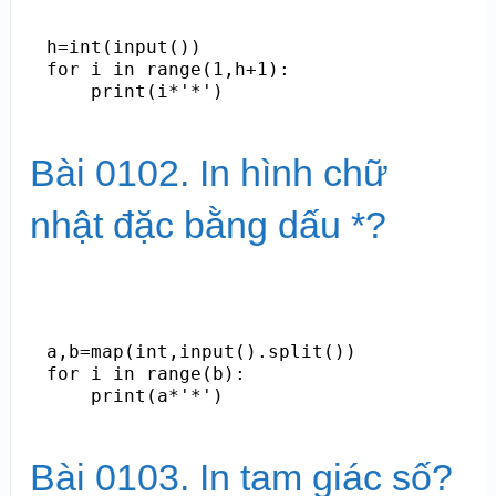
h=int(input())

for i in range(1,h+1):

    print(i*'*')
Bài 0102. In hình chữ
nhật đặc bằng dấu *?
a,b=map(int,input().split())

for i in range(b):

    print(a*'*')
Bài 0103. In tam giác số?