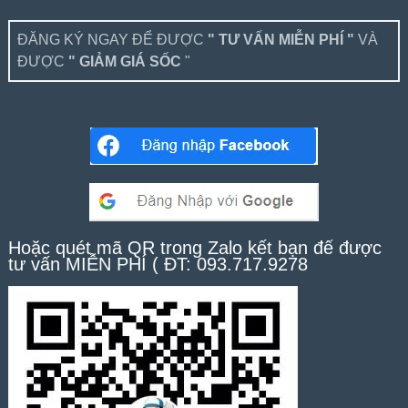
ĐĂNG KÝ NGAY ĐỂ ĐƯỢC
" TƯ VẤN MIỄN PHÍ "
VÀ
ĐƯỢC
" GIẢM GIÁ SỐC
"
Hoặc quét mã QR trong Zalo kết bạn để được
tư vấn MIỄN PHÍ ( ĐT: 093.717.9278