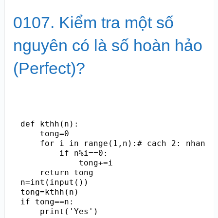
0107. Kiểm tra một số
nguyên có là số hoàn hảo
(Perfect)?
def kthh(n):

    tong=0

    for i in range(1,n):# cach 2: nhanh h
        if n%i==0:

            tong+=i

    return tong

n=int(input())

tong=kthh(n)

if tong==n:

    print('Yes')
