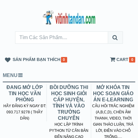
SẢN PHẨM BẠN THÍCH
CART
0
0
MENU
ĐANG MỞ LỚP
BỒI DƯỠNG THI
MỞ KHÓA TIN
TIN HỌC VĂN
HỌC SINH GIỎI
HỌC SOẠN GIÁO
PHÒNG
CẤP HUYỆN,
ÁN E-LEARNING
TỈNH VÀ VÀO
HÃY ĐĂNG KÝ NGAY ĐT:
CÂU HỎI TRẮC NGHIỆM
TRƯỜNG
093.717.9278 ( THẦY
(A,B,C,D), CHÈN ÂM
CHUYÊN
DÂN)
THANH, VIDEO, THỜI
HỌC LẬP TRÌNH
GIAN THẢO LUẬN, TRẢ
PYTHON TỪ CĂN BẢN
LỜI, ĐIỀN VÀO CHỖ
ĐẾN NÂNG CAO
TRỐNG.....