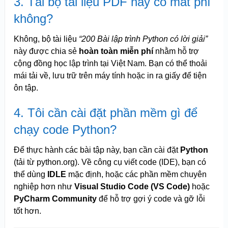
3. Tải bộ tài liệu PDF này có mất phí
không?
Không, bộ tài liệu
“200 Bài lập trình Python có lời giải”
này được chia sẻ
hoàn toàn miễn phí
nhằm hỗ trợ
cộng đồng học lập trình tại Việt Nam. Bạn có thể thoải
mái tải về, lưu trữ trên máy tính hoặc in ra giấy để tiện
ôn tập.
4. Tôi cần cài đặt phần mềm gì để
chạy code Python?
Để thực hành các bài tập này, bạn cần cài đặt
Python
(tải từ python.org). Về công cụ viết code (IDE), bạn có
thể dùng
IDLE
mặc định, hoặc các phần mềm chuyên
nghiệp hơn như
Visual Studio Code (VS Code)
hoặc
PyCharm Community
để hỗ trợ gợi ý code và gỡ lỗi
tốt hơn.