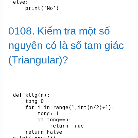
else:

    print('No')
0108. Kiểm tra một số
nguyên có là số tam giác
(Triangular)?
def kttg(n):

    tong=0

    for i in range(1,int(n/2)+1):

        tong+=i

        if tong==n:

            return True

    return False
