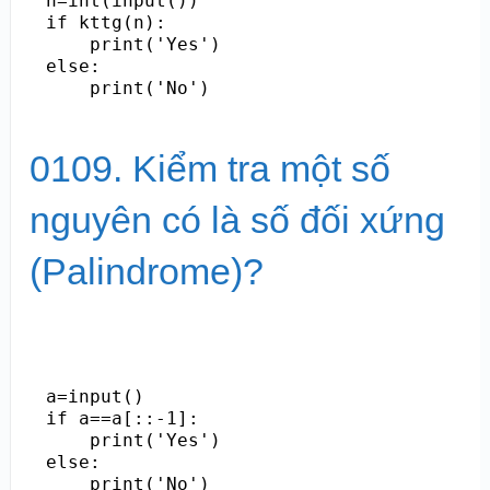
n=int(input())

if kttg(n):

    print('Yes')

else:

    print('No')
0109. Kiểm tra một số
nguyên có là số đối xứng
(Palindrome)?
a=input()

if a==a[::-1]:

    print('Yes')

else:

    print('No')