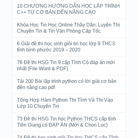
10 CHƯƠNG HƯỚNG DẪN HỌC LẬP TRÌNH
C++ TỪ CƠ BẢN ĐẾN NÂNG CAO
Khóa Học Tin Học Online Thầy Dân: Luyện Thi
Chuyên Tin & Tin Văn Phòng Cấp Tốc
6 Giải đề thi học sinh giỏi tin học lớp 9 THCS
tỉnh bình phước 2019 – 2020
76 Đề thi HSG Tin 9 cấp Tỉnh Có đáp án mới
nhất (File Word & PDF)
Tải 200 Bài lập trình python có lời giải cơ bản
đến nâng cao pdf
Tổng Hợp Hàm Python Thi Tỉnh Và Thi Vào
Lớp 10 Chuyên Tin
73 Đề thi HSG Tin học Python THCS cấp tỉnh
Tiền Giang có ĐÁP ÁN (Mới & Chọn Lọc)
74 Đề thi học sinh giỏi Tin học THCS cấp Tỉnh