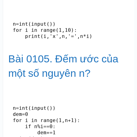
n=int(input())

for i in range(1,10):

    print(i,'x',n,'=',n*i)
Bài 0105. Đếm ước của
một số nguyên n?
n=int(input())

dem=0

for i in range(1,n+1):

    if n%i==0:

        dem+=1
