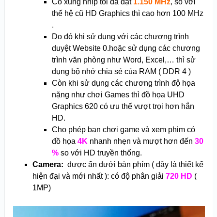
Có xung nhịp tối đa đạt
1.150 MHz
, so với
thế hệ cũ HD Graphics thì cao hơn 100 MHz
.
Do đó khi sử dụng với các chương trình
duyệt Website 0.hoặc sử dụng các chương
trình văn phòng như Word, Excel,… thì sử
dụng bộ nhớ chia sẻ của RAM ( DDR 4 )
Còn khi sử dụng các chương trình độ họa
nặng như chơi Games thì đồ họa UHD
Graphics 620 có ưu thế vượt trọi hơn hẳn
HD.
Cho phép bạn chơi game và xem phim có
đồ họa
4K
nhanh nhẹn và mượt hơn đến
30
%
so với HD truyền thống.
Camera:
được ẩn dưới bàn phím ( đây là thiết kế
hiện đại và mới nhất ): có độ phân giải
720 HD
(
1MP)