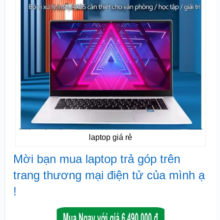
laptop giá rẻ
Mời bạn mua laptop trả góp trên
trang thương mại điện tử của mình ạ
!