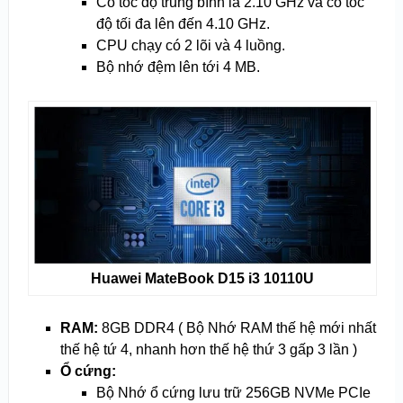
Có tốc độ trung bình là 2.10 GHz và có tốc
độ tối đa lên đến 4.10 GHz.
CPU chạy có 2 lõi và 4 luồng.
Bộ nhớ đệm lên tới 4 MB.
Huawei MateBook D15 i3 10110U
RAM:
8GB DDR4 ( Bộ Nhớ RAM thế hệ mới nhất
thế hệ tứ 4, nhanh hơn thế hệ thứ 3 gấp 3 lần )
Ổ cứng:
Bộ Nhớ ổ cứng lưu trữ 256GB NVMe PCIe