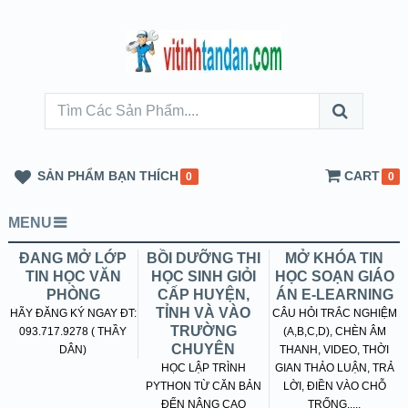
SẢN PHẨM BẠN THÍCH
CART
0
0
MENU
ĐANG MỞ LỚP
BỒI DƯỠNG THI
MỞ KHÓA TIN
TIN HỌC VĂN
HỌC SINH GIỎI
HỌC SOẠN GIÁO
PHÒNG
CẤP HUYỆN,
ÁN E-LEARNING
TỈNH VÀ VÀO
HÃY ĐĂNG KÝ NGAY ĐT:
CÂU HỎI TRẮC NGHIỆM
TRƯỜNG
093.717.9278 ( THẦY
(A,B,C,D), CHÈN ÂM
CHUYÊN
DÂN)
THANH, VIDEO, THỜI
HỌC LẬP TRÌNH
GIAN THẢO LUẬN, TRẢ
PYTHON TỪ CĂN BẢN
LỜI, ĐIỀN VÀO CHỖ
ĐẾN NÂNG CAO
TRỐNG.....