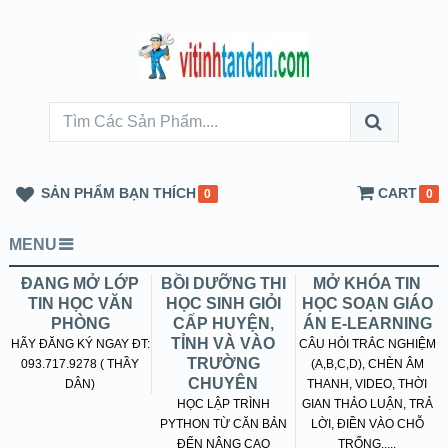
SẢN PHẨM BẠN THÍCH
CART
0
0
MENU
ĐANG MỞ LỚP
BỒI DƯỠNG THI
MỞ KHÓA TIN
TIN HỌC VĂN
HỌC SINH GIỎI
HỌC SOẠN GIÁO
PHÒNG
CẤP HUYỆN,
ÁN E-LEARNING
TỈNH VÀ VÀO
HÃY ĐĂNG KÝ NGAY ĐT:
CÂU HỎI TRẮC NGHIỆM
TRƯỜNG
093.717.9278 ( THẦY
(A,B,C,D), CHÈN ÂM
CHUYÊN
DÂN)
THANH, VIDEO, THỜI
HỌC LẬP TRÌNH
GIAN THẢO LUẬN, TRẢ
PYTHON TỪ CĂN BẢN
LỜI, ĐIỀN VÀO CHỖ
ĐẾN NÂNG CAO
TRỐNG.....