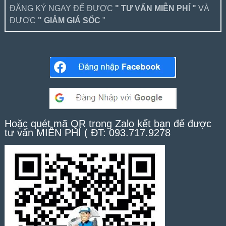
ĐĂNG KÝ NGAY ĐỂ ĐƯỢC
" TƯ VẤN MIỄN PHÍ "
VÀ
ĐƯỢC
" GIẢM GIÁ SỐC
"
Hoặc quét mã QR trong Zalo kết bạn để được
tư vấn MIỄN PHÍ ( ĐT: 093.717.9278