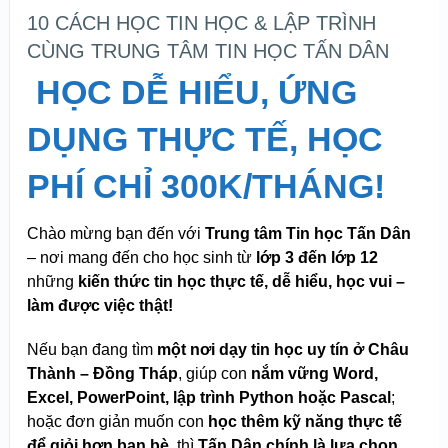
10 CÁCH HỌC TIN HỌC & LẬP TRÌNH
CÙNG TRUNG TÂM TIN HỌC TẤN DÂN
HỌC DỄ HIỂU, ỨNG
DỤNG THỰC TẾ, HỌC
PHÍ CHỈ 300K/THÁNG!
Chào mừng bạn đến với
Trung tâm Tin học Tấn Dân
– nơi mang đến cho học sinh từ
lớp 3 đến lớp 12
những
kiến thức tin học thực tế, dễ hiểu, học vui –
làm được việc thật!
Nếu bạn đang tìm
một nơi dạy tin học uy tín ở Châu
Thành – Đồng Tháp
, giúp con
nắm vững Word,
Excel, PowerPoint, lập trình Python hoặc Pascal
;
hoặc đơn giản muốn con
học thêm kỹ năng thực tế
để giỏi hơn bạn bè
, thì
Tấn Dân chính là lựa chọn