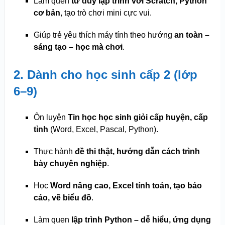
Làm quen
tư duy lập trình với Scratch, Python
cơ bản
, tạo trò chơi mini cực vui.
Giúp trẻ yêu thích máy tính theo hướng
an toàn –
sáng tạo – học mà chơi
.
2. Dành cho học sinh cấp 2 (lớp
6–9)
Ôn luyện
Tin học học sinh giỏi cấp huyện, cấp
tỉnh
(Word, Excel, Pascal, Python).
Thực hành
đề thi thật, hướng dẫn cách trình
bày chuyên nghiệp
.
Học
Word nâng cao, Excel tính toán, tạo báo
cáo, vẽ biểu đồ
.
Làm quen
lập trình Python – dễ hiểu, ứng dụng