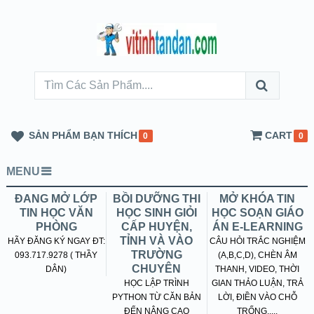
SẢN PHẨM BẠN THÍCH
CART
0
0
MENU
ĐANG MỞ LỚP
BỒI DƯỠNG THI
MỞ KHÓA TIN
TIN HỌC VĂN
HỌC SINH GIỎI
HỌC SOẠN GIÁO
PHÒNG
CẤP HUYỆN,
ÁN E-LEARNING
TỈNH VÀ VÀO
HÃY ĐĂNG KÝ NGAY ĐT:
CÂU HỎI TRẮC NGHIỆM
TRƯỜNG
093.717.9278 ( THẦY
(A,B,C,D), CHÈN ÂM
CHUYÊN
DÂN)
THANH, VIDEO, THỜI
HỌC LẬP TRÌNH
GIAN THẢO LUẬN, TRẢ
PYTHON TỪ CĂN BẢN
LỜI, ĐIỀN VÀO CHỖ
ĐẾN NÂNG CAO
TRỐNG.....