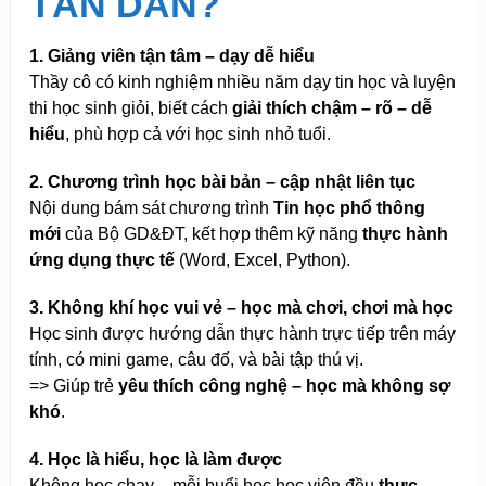
TẤN DÂN?
1. Giảng viên tận tâm – dạy dễ hiểu
Thầy cô có kinh nghiệm nhiều năm dạy tin học và luyện
thi học sinh giỏi, biết cách
giải thích chậm – rõ – dễ
hiểu
, phù hợp cả với học sinh nhỏ tuổi.
2. Chương trình học bài bản – cập nhật liên tục
Nội dung bám sát chương trình
Tin học phổ thông
mới
của Bộ GD&ĐT, kết hợp thêm kỹ năng
thực hành
ứng dụng thực tế
(Word, Excel, Python).
3. Không khí học vui vẻ – học mà chơi, chơi mà học
Học sinh được hướng dẫn thực hành trực tiếp trên máy
tính, có mini game, câu đố, và bài tập thú vị.
=> Giúp trẻ
yêu thích công nghệ – học mà không sợ
khó
.
4. Học là hiểu, học là làm được
Không học chay – mỗi buổi học học viên đều
thực