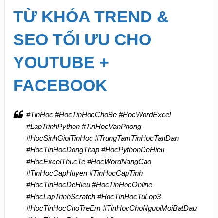
TỪ KHÓA TREND &
SEO TỐI ƯU CHO
YOUTUBE +
FACEBOOK
#TinHoc #HocTinHocChoBe #HocWordExcel
#LapTrinhPython #TinHocVanPhong
#HocSinhGioiTinHoc #TrungTamTinHocTanDan
#HocTinHocDongThap #HocPythonDeHieu
#HocExcelThucTe #HocWordNangCao
#TinHocCapHuyen #TinHocCapTinh
#HocTinHocDeHieu #HocTinHocOnline
#HocLapTrinhScratch #HocTinHocTuLop3
#HocTinHocChoTreEm #TinHocChoNguoiMoiBatDau