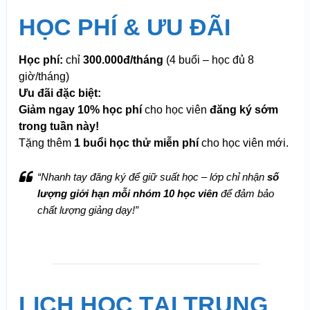
HỌC PHÍ & ƯU ĐÃI
Học phí:
chỉ
300.000đ/tháng
(4 buổi – học đủ 8
giờ/tháng)
Ưu đãi đặc biệt:
Giảm ngay 10% học phí
cho học viên
đăng ký sớm
trong tuần này!
Tặng thêm
1 buổi học thử miễn phí
cho học viên mới.
“Nhanh tay đăng ký để giữ suất học – lớp chỉ nhận
số
lượng giới hạn mỗi nhóm 10 học viên
để đảm bảo
chất lượng giảng dạy!”
LỊCH HỌC TẠI TRUNG