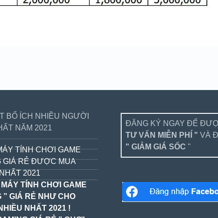
ẾT BỔ ÍCH NHIỀU NGƯỜI
ĐĂNG KÝ NGAY ĐỂ ĐƯ
HẤT NĂM 2021
TƯ VẤN MIỄN PHÍ "
VÀ 
" GIẢM GIÁ SỐC
"
MÁY TÍNH CHƠI GAME
 GIÁ RẺ ĐƯỢC MUA
NHẤT 2021
 MÁY TÍNH CHƠI GAME
 ” GIÁ RẺ NHƯ CHO
NHIỀU NHẤT 2021 !