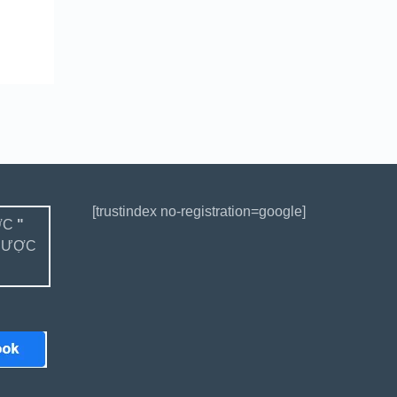
[trustindex no-registration=google]
ỢC
"
ĐƯỢC