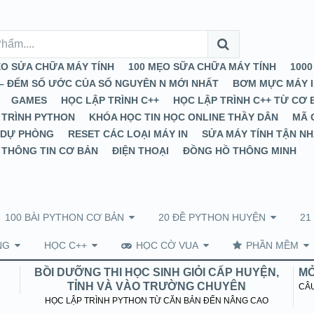
ẸO SỬA CHỮA MÁY TÍNH
100 MẸO SỮA CHỮA MÁY TÍNH
1000
– ĐẾM SỐ ƯỚC CỦA SỐ NGUYÊN N MỚI NHẤT
BƠM MỰC MÁY I
GAMES
HỌC LẬP TRÌNH C++
HỌC LẬP TRÌNH C++ TỪ CƠ
 TRÌNH PYTHON
KHÓA HỌC TIN HỌC ONLINE THẦY DÂN
MÃ 
 DỰ PHÒNG
RESET CÁC LOẠI MÁY IN
SỬA MÁY TÍNH TẬN N
 THÔNG TIN CƠ BẢN
ĐIỆN THOẠI
ĐỒNG HỒ THÔNG MINH
100 BÀI PYTHON CƠ BẢN
20 ĐỀ PYTHON HUYỆN
21
NG
HỌC C++
HỌC CỜ VUA
PHẦN MỀM
BỒI DƯỠNG THI HỌC SINH GIỎI CẤP HUYỆN,
MỞ
TỈNH VÀ VÀO TRƯỜNG CHUYÊN
CÂU
HỌC LẬP TRÌNH PYTHON TỪ CĂN BẢN ĐẾN NÂNG CAO