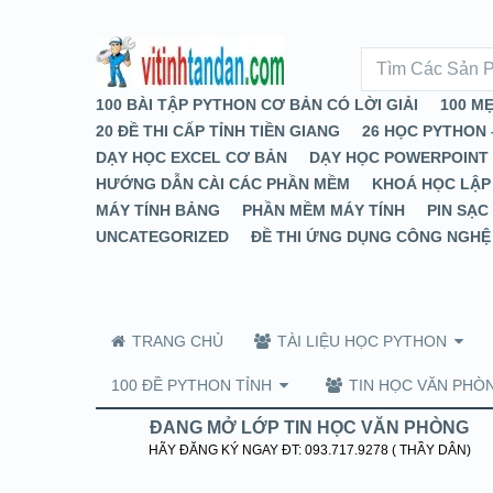
100 BÀI TẬP PYTHON CƠ BẢN CÓ LỜI GIẢI
100 M
20 ĐỀ THI CẤP TỈNH TIỀN GIANG
26 HỌC PYTHON 
DẠY HỌC EXCEL CƠ BẢN
DẠY HỌC POWERPOINT
HƯỚNG DẪN CÀI CÁC PHẦN MỀM
KHOÁ HỌC LẬP
MÁY TÍNH BẢNG
PHẦN MỀM MÁY TÍNH
PIN SẠC
UNCATEGORIZED
ĐỀ THI ỨNG DỤNG CÔNG NGHỆ
TRANG CHỦ
TÀI LIỆU HỌC PYTHON
100 ĐỀ PYTHON TỈNH
TIN HỌC VĂN PHÒ
ĐANG MỞ LỚP TIN HỌC VĂN PHÒNG
HÃY ĐĂNG KÝ NGAY ĐT: 093.717.9278 ( THẦY DÂN)