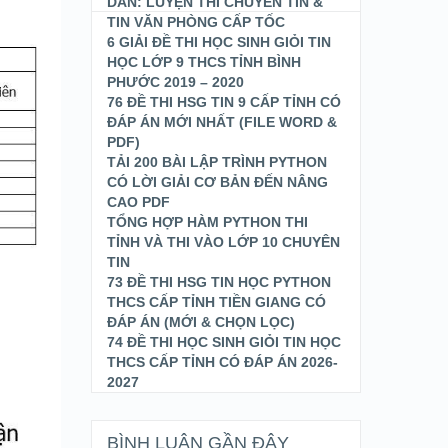
DÂN: LUYỆN THI CHUYÊN TIN &
TIN VĂN PHÒNG CẤP TỐC
6 GIẢI ĐỀ THI HỌC SINH GIỎI TIN
HỌC LỚP 9 THCS TỈNH BÌNH
PHƯỚC 2019 – 2020
76 ĐỀ THI HSG TIN 9 CẤP TỈNH CÓ
ĐÁP ÁN MỚI NHẤT (FILE WORD &
PDF)
TẢI 200 BÀI LẬP TRÌNH PYTHON
CÓ LỜI GIẢI CƠ BẢN ĐẾN NÂNG
CAO PDF
TỔNG HỢP HÀM PYTHON THI
TỈNH VÀ THI VÀO LỚP 10 CHUYÊN
TIN
73 ĐỀ THI HSG TIN HỌC PYTHON
THCS CẤP TỈNH TIỀN GIANG CÓ
ĐÁP ÁN (MỚI & CHỌN LỌC)
74 ĐỀ THI HỌC SINH GIỎI TIN HỌC
THCS CẤP TỈNH CÓ ĐÁP ÁN 2026-
2027
BÌNH LUẬN GẦN ĐÂY