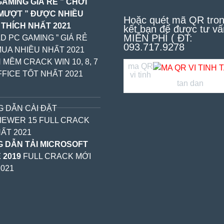
GAMING GIÁ RẺ ” CHƠI
MƯỢT ” ĐƯỢC NHIỀU
Hoặc quét mã QR tron
 THÍCH NHẤT 2021
kết bạn để được tư vấ
MIỄN PHÍ ( ĐT:
LD PC GAMING ” GIÁ RẺ
093.717.9278
MUA NHIỀU NHẤT 2021
 MỀM CRACK WIN 10, 8, 7
ma QR
FICE TỐT NHẤT 2021
vi tinh
tan dan
 DẪN CÀI ĐẶT
IEWER 15 FULL CRACK
ẤT 2021
 DẪN TẢI MICROSOFT
 2019
FULL CRACK MỚI
021