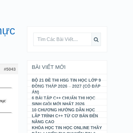
hực
BÀI VIẾT MỚI
#5043
BỘ 21 ĐỀ THI HSG TIN HỌC LỚP 9
ĐỒNG THÁP 2026 – 2027 (CÓ ĐÁP
ÁN)
6 BÀI TẬP C++ CHUẨN THI HỌC
SINH GIỎI MỚI NHẤT 2026
10 CHƯƠNG HƯỚNG DẪN HỌC
LẬP TRÌNH C++ TỪ CƠ BẢN ĐẾN
NÂNG CAO
KHÓA HỌC TIN HỌC ONLINE THẦY