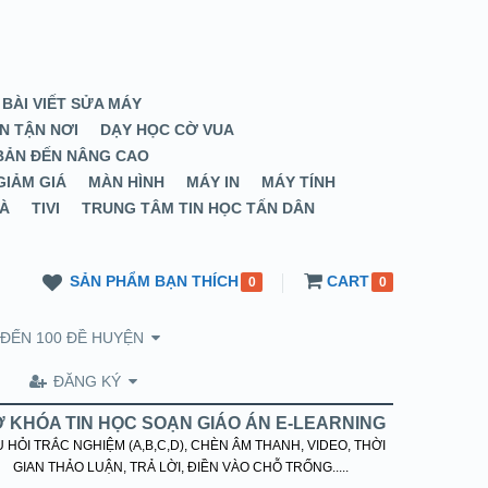
 BÀI VIẾT SỬA MÁY
N TẬN NƠI
DẠY HỌC CỜ VUA
 BẢN ĐẾN NÂNG CAO
GIẢM GIÁ
MÀN HÌNH
MÁY IN
MÁY TÍNH
HÀ
TIVI
TRUNG TÂM TIN HỌC TẤN DÂN
SẢN PHẨM BẠN THÍCH
CART
0
0
 ĐẾN 100 ĐỀ HUYỆN
ĐĂNG KÝ
 KHÓA TIN HỌC SOẠN GIÁO ÁN E-LEARNING
 HỎI TRẮC NGHIỆM (A,B,C,D), CHÈN ÂM THANH, VIDEO, THỜI
GIAN THẢO LUẬN, TRẢ LỜI, ĐIỀN VÀO CHỖ TRỐNG.....