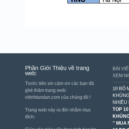
Phần Giới Thiệu về trang
BÀI VI
web:
XEM N
Trước tiên xin cám ơn các bạn đã
10 BỘ 
ghé thăm trang web:
KHỦNG
vitinhtandan.com của chúng tôi !
NHIỀU 
TOP 10
Trang web này ra đời nhằm mục
KHỦNG
đích:
“ MUA 