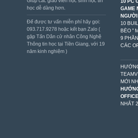
Giúp các giáo viên học sinh học tin
10 PC 
học dễ dàng hơn.
GAME 
NGƯỜI
Để được tư vấn miễn phí hãy gọi:
10 BUI
093.717.9278 hoặc kết bạn Zalo (
BÈO ” 
gặp Tấn Dân cử nhân Công Nghệ
9 PHẦN
Thông tin học tại Tiền Giang, với 19
CÁC OF
năm kinh nghiệm )
HƯỚNG
TEAMV
MỚI NH
HƯỚNG
OFFICE
NHẤT 2