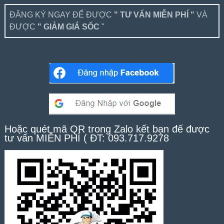
ĐĂNG KÝ NGAY ĐỂ ĐƯỢC
" TƯ VẤN MIỄN PHÍ "
VÀ
ĐƯỢC
" GIẢM GIÁ SỐC
"
Hoặc quét mã QR trong Zalo kết bạn để được
tư vấn MIỄN PHÍ ( ĐT: 093.717.9278