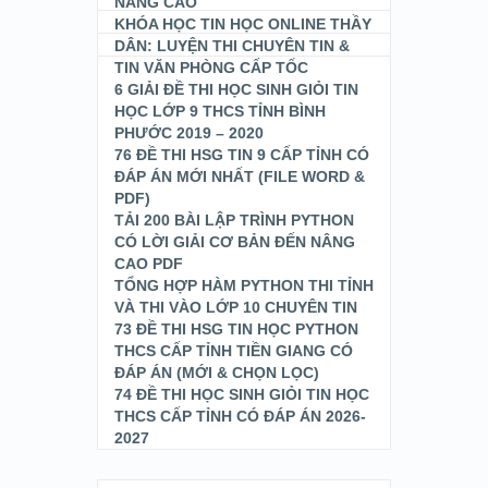
NÂNG CAO
KHÓA HỌC TIN HỌC ONLINE THẦY
DÂN: LUYỆN THI CHUYÊN TIN &
TIN VĂN PHÒNG CẤP TỐC
6 GIẢI ĐỀ THI HỌC SINH GIỎI TIN
HỌC LỚP 9 THCS TỈNH BÌNH
PHƯỚC 2019 – 2020
76 ĐỀ THI HSG TIN 9 CẤP TỈNH CÓ
ĐÁP ÁN MỚI NHẤT (FILE WORD &
PDF)
TẢI 200 BÀI LẬP TRÌNH PYTHON
CÓ LỜI GIẢI CƠ BẢN ĐẾN NÂNG
CAO PDF
TỔNG HỢP HÀM PYTHON THI TỈNH
VÀ THI VÀO LỚP 10 CHUYÊN TIN
73 ĐỀ THI HSG TIN HỌC PYTHON
THCS CẤP TỈNH TIỀN GIANG CÓ
ĐÁP ÁN (MỚI & CHỌN LỌC)
74 ĐỀ THI HỌC SINH GIỎI TIN HỌC
THCS CẤP TỈNH CÓ ĐÁP ÁN 2026-
2027