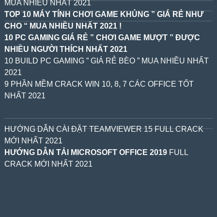
MUA NHIỀU NHẤT 2021
TOP 10 MÁY TÍNH CHƠI GAME KHỦNG ” GIÁ RẺ NHƯ
CHO “ MUA NHIỀU NHẤT 2021 !
10 PC GAMING GIÁ RẺ ” CHƠI GAME MƯỢT ” ĐƯỢC
NHIỀU NGƯỜI THÍCH NHẤT 2021
10 BUILD PC GAMING ” GIÁ RẺ BÈO ” MUA NHIỀU NHẤT
2021
9 PHẦN MỀM CRACK WIN 10, 8, 7 CÁC OFFICE TỐT
NHẤT 2021
HƯỚNG DẪN CÀI ĐẶT TEAMVIEWER 15 FULL CRACK
MỚI NHẤT 2021
HƯỚNG DẪN TẢI MICROSOFT OFFICE 2019
FULL
CRACK MỚI NHẤT 2021