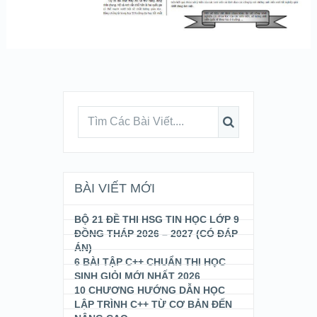
BÀI VIẾT MỚI
BỘ 21 ĐỀ THI HSG TIN HỌC LỚP 9
ĐỒNG THÁP 2026 – 2027 (CÓ ĐÁP
ÁN)
6 BÀI TẬP C++ CHUẨN THI HỌC
SINH GIỎI MỚI NHẤT 2026
10 CHƯƠNG HƯỚNG DẪN HỌC
LẬP TRÌNH C++ TỪ CƠ BẢN ĐẾN