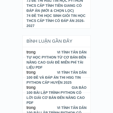
73 ĐỀ THI HSG TIN HỌC PYTHON
THCS CẤP TỈNH TIỀN GIANG CÓ
ĐÁP ÁN (MỚI & CHỌN LỌC)
74 ĐỀ THI HỌC SINH GIỎI TIN HỌC
THCS CẤP TỈNH CÓ ĐÁP ÁN 2026-
2027
BÌNH LUẬN GẦN ĐÂY
trong
VI TÍNH TẤN DÂN
TỰ HỌC PYTHON TỪ CƠ BẢN ĐẾN
NÂNG CAO GIẢI ĐỀ MIỄN PHÍ TÀI
LIỆU PDF
trong
VI TÍNH TẤN DÂN
100 ĐỀ VÀ ĐÁP ÁN THI HSG TIN
PYTHON CẤP HUYỆN 2025
trong
GIA BẢO
100 BÀI LẬP TRÌNH PYTHON CÓ
LỜI GIẢI CƠ BẢN ĐẾN NÂNG CAO
PDF
trong
VI TÍNH TẤN DÂN
100 BÀI LẬP TRÌNH PYTHON CÓ