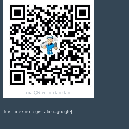
ma QR vi tinh tan dan
[trustindex no-registration=google]