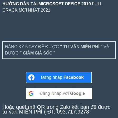
HƯỚNG DẪN TẢI MICROSOFT OFFICE 2019
FULL
CRACK MỚI NHẤT 2021
ĐĂNG KÝ NGAY ĐỂ ĐƯỢC
" TƯ VẤN MIỄN PHÍ "
VÀ
ĐƯỢC
" GIẢM GIÁ SỐC
"
Hoặc quét mã QR trong Zalo kết bạn để được
tư vấn MIỄN PHÍ ( ĐT: 093.717.9278