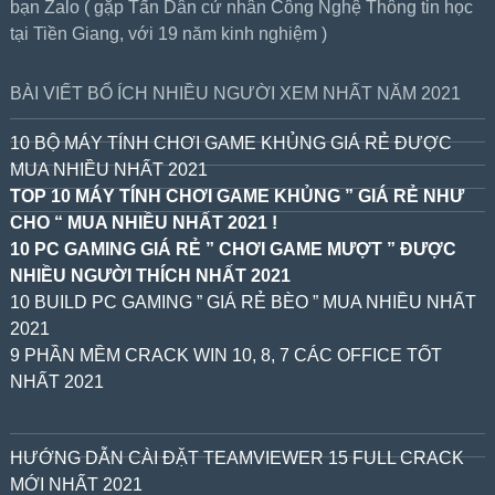
bạn Zalo ( gặp Tấn Dân cử nhân Công Nghệ Thông tin học
tại Tiền Giang, với 19 năm kinh nghiệm )
BÀI VIẾT BỔ ÍCH NHIỀU NGƯỜI XEM NHẤT NĂM 2021
10 BỘ MÁY TÍNH CHƠI GAME KHỦNG GIÁ RẺ ĐƯỢC
MUA NHIỀU NHẤT 2021
TOP 10 MÁY TÍNH CHƠI GAME KHỦNG ” GIÁ RẺ NHƯ
CHO “ MUA NHIỀU NHẤT 2021 !
10 PC GAMING GIÁ RẺ ” CHƠI GAME MƯỢT ” ĐƯỢC
NHIỀU NGƯỜI THÍCH NHẤT 2021
10 BUILD PC GAMING ” GIÁ RẺ BÈO ” MUA NHIỀU NHẤT
2021
9 PHẦN MỀM CRACK WIN 10, 8, 7 CÁC OFFICE TỐT
NHẤT 2021
HƯỚNG DẪN CÀI ĐẶT TEAMVIEWER 15 FULL CRACK
MỚI NHẤT 2021