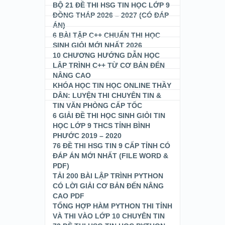
BỘ 21 ĐỀ THI HSG TIN HỌC LỚP 9
ĐỒNG THÁP 2026 – 2027 (CÓ ĐÁP
ÁN)
6 BÀI TẬP C++ CHUẨN THI HỌC
SINH GIỎI MỚI NHẤT 2026
10 CHƯƠNG HƯỚNG DẪN HỌC
LẬP TRÌNH C++ TỪ CƠ BẢN ĐẾN
NÂNG CAO
KHÓA HỌC TIN HỌC ONLINE THẦY
DÂN: LUYỆN THI CHUYÊN TIN &
TIN VĂN PHÒNG CẤP TỐC
6 GIẢI ĐỀ THI HỌC SINH GIỎI TIN
HỌC LỚP 9 THCS TỈNH BÌNH
PHƯỚC 2019 – 2020
76 ĐỀ THI HSG TIN 9 CẤP TỈNH CÓ
ĐÁP ÁN MỚI NHẤT (FILE WORD &
PDF)
TẢI 200 BÀI LẬP TRÌNH PYTHON
CÓ LỜI GIẢI CƠ BẢN ĐẾN NÂNG
CAO PDF
TỔNG HỢP HÀM PYTHON THI TỈNH
VÀ THI VÀO LỚP 10 CHUYÊN TIN