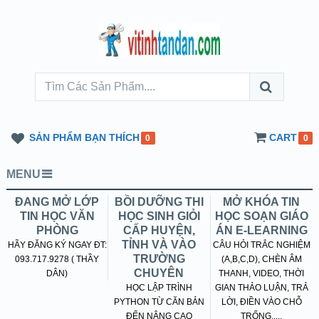
SẢN PHẨM BẠN THÍCH
CART
0
0
MENU
ĐANG MỞ LỚP
BỒI DƯỠNG THI
MỞ KHÓA TIN
TIN HỌC VĂN
HỌC SINH GIỎI
HỌC SOẠN GIÁO
PHÒNG
CẤP HUYỆN,
ÁN E-LEARNING
TỈNH VÀ VÀO
HÃY ĐĂNG KÝ NGAY ĐT:
CÂU HỎI TRẮC NGHIỆM
TRƯỜNG
093.717.9278 ( THẦY
(A,B,C,D), CHÈN ÂM
CHUYÊN
DÂN)
THANH, VIDEO, THỜI
HỌC LẬP TRÌNH
GIAN THẢO LUẬN, TRẢ
PYTHON TỪ CĂN BẢN
LỜI, ĐIỀN VÀO CHỖ
ĐẾN NÂNG CAO
TRỐNG.....