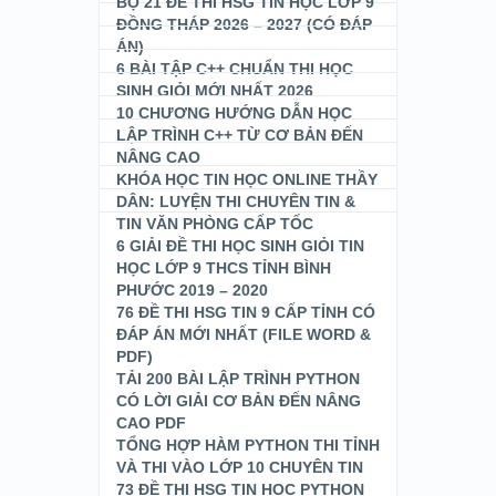
BỘ 21 ĐỀ THI HSG TIN HỌC LỚP 9
ĐỒNG THÁP 2026 – 2027 (CÓ ĐÁP
ÁN)
6 BÀI TẬP C++ CHUẨN THI HỌC
SINH GIỎI MỚI NHẤT 2026
10 CHƯƠNG HƯỚNG DẪN HỌC
LẬP TRÌNH C++ TỪ CƠ BẢN ĐẾN
NÂNG CAO
KHÓA HỌC TIN HỌC ONLINE THẦY
DÂN: LUYỆN THI CHUYÊN TIN &
TIN VĂN PHÒNG CẤP TỐC
6 GIẢI ĐỀ THI HỌC SINH GIỎI TIN
HỌC LỚP 9 THCS TỈNH BÌNH
PHƯỚC 2019 – 2020
76 ĐỀ THI HSG TIN 9 CẤP TỈNH CÓ
ĐÁP ÁN MỚI NHẤT (FILE WORD &
PDF)
TẢI 200 BÀI LẬP TRÌNH PYTHON
CÓ LỜI GIẢI CƠ BẢN ĐẾN NÂNG
CAO PDF
TỔNG HỢP HÀM PYTHON THI TỈNH
VÀ THI VÀO LỚP 10 CHUYÊN TIN
73 ĐỀ THI HSG TIN HỌC PYTHON