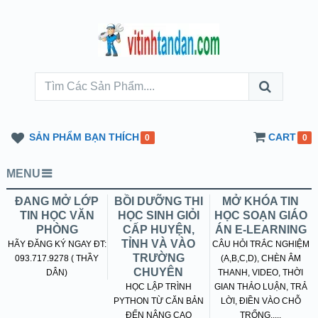
SẢN PHẨM BẠN THÍCH
CART
0
0
MENU
ĐANG MỞ LỚP
BỒI DƯỠNG THI
MỞ KHÓA TIN
TIN HỌC VĂN
HỌC SINH GIỎI
HỌC SOẠN GIÁO
PHÒNG
CẤP HUYỆN,
ÁN E-LEARNING
TỈNH VÀ VÀO
HÃY ĐĂNG KÝ NGAY ĐT:
CÂU HỎI TRẮC NGHIỆM
TRƯỜNG
093.717.9278 ( THẦY
(A,B,C,D), CHÈN ÂM
CHUYÊN
DÂN)
THANH, VIDEO, THỜI
HỌC LẬP TRÌNH
GIAN THẢO LUẬN, TRẢ
PYTHON TỪ CĂN BẢN
LỜI, ĐIỀN VÀO CHỖ
ĐẾN NÂNG CAO
TRỐNG.....