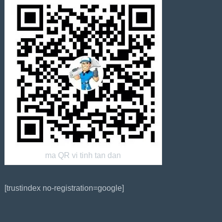
ma QR vi tinh tan dan
[trustindex no-registration=google]