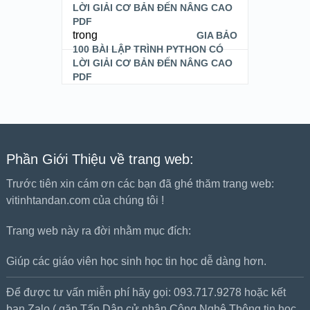
LỜI GIẢI CƠ BẢN ĐẾN NÂNG CAO
PDF
trong
GIA BẢO
100 BÀI LẬP TRÌNH PYTHON CÓ
LỜI GIẢI CƠ BẢN ĐẾN NÂNG CAO
PDF
Phần Giới Thiệu về trang web:
Trước tiên xin cám ơn các bạn đã ghé thăm trang web:
vitinhtandan.com của chúng tôi !
Trang web này ra đời nhằm mục đích:
Giúp các giáo viên học sinh học tin học dễ dàng hơn.
Để được tư vấn miễn phí hãy gọi: 093.717.9278 hoặc kết
bạn Zalo ( gặp Tấn Dân cử nhân Công Nghệ Thông tin học