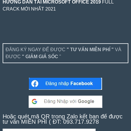
HƯỚNG DẪN TẢI MICROSOFT OFFICE 2019
FULL
CRACK MỚI NHẤT 2021
ĐĂNG KÝ NGAY ĐỂ ĐƯỢC
" TƯ VẤN MIỄN PHÍ "
VÀ
ĐƯỢC
" GIẢM GIÁ SỐC
"
Hoặc quét mã QR trong Zalo kết bạn để được
tư vấn MIỄN PHÍ ( ĐT: 093.717.9278