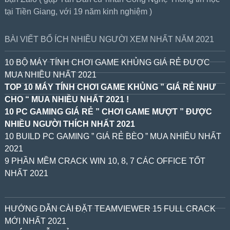
tại Tiền Giang, với 19 năm kinh nghiệm )
BÀI VIẾT BỔ ÍCH NHIỀU NGƯỜI XEM NHẤT NĂM 2021
10 BỘ MÁY TÍNH CHƠI GAME KHỦNG GIÁ RẺ ĐƯỢC
MUA NHIỀU NHẤT 2021
TOP 10 MÁY TÍNH CHƠI GAME KHỦNG ” GIÁ RẺ NHƯ
CHO “ MUA NHIỀU NHẤT 2021 !
10 PC GAMING GIÁ RẺ ” CHƠI GAME MƯỢT ” ĐƯỢC
NHIỀU NGƯỜI THÍCH NHẤT 2021
10 BUILD PC GAMING ” GIÁ RẺ BÈO ” MUA NHIỀU NHẤT
2021
9 PHẦN MỀM CRACK WIN 10, 8, 7 CÁC OFFICE TỐT
NHẤT 2021
HƯỚNG DẪN CÀI ĐẶT TEAMVIEWER 15 FULL CRACK
MỚI NHẤT 2021