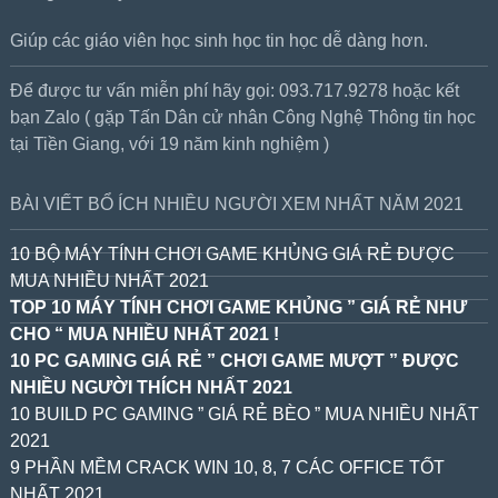
Giúp các giáo viên học sinh học tin học dễ dàng hơn.
Để được tư vấn miễn phí hãy gọi: 093.717.9278 hoặc kết
bạn Zalo ( gặp Tấn Dân cử nhân Công Nghệ Thông tin học
tại Tiền Giang, với 19 năm kinh nghiệm )
BÀI VIẾT BỔ ÍCH NHIỀU NGƯỜI XEM NHẤT NĂM 2021
10 BỘ MÁY TÍNH CHƠI GAME KHỦNG GIÁ RẺ ĐƯỢC
MUA NHIỀU NHẤT 2021
TOP 10 MÁY TÍNH CHƠI GAME KHỦNG ” GIÁ RẺ NHƯ
CHO “ MUA NHIỀU NHẤT 2021 !
10 PC GAMING GIÁ RẺ ” CHƠI GAME MƯỢT ” ĐƯỢC
NHIỀU NGƯỜI THÍCH NHẤT 2021
10 BUILD PC GAMING ” GIÁ RẺ BÈO ” MUA NHIỀU NHẤT
2021
9 PHẦN MỀM CRACK WIN 10, 8, 7 CÁC OFFICE TỐT
NHẤT 2021