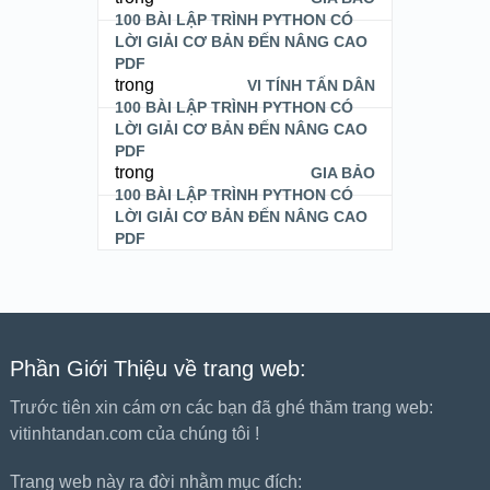
100 BÀI LẬP TRÌNH PYTHON CÓ
LỜI GIẢI CƠ BẢN ĐẾN NÂNG CAO
PDF
trong
VI TÍNH TẤN DÂN
100 BÀI LẬP TRÌNH PYTHON CÓ
LỜI GIẢI CƠ BẢN ĐẾN NÂNG CAO
PDF
trong
GIA BẢO
100 BÀI LẬP TRÌNH PYTHON CÓ
LỜI GIẢI CƠ BẢN ĐẾN NÂNG CAO
PDF
Phần Giới Thiệu về trang web:
Trước tiên xin cám ơn các bạn đã ghé thăm trang web:
vitinhtandan.com của chúng tôi !
Trang web này ra đời nhằm mục đích: