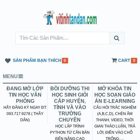
SẢN PHẨM BẠN THÍCH
CART
0
0
MENU
ĐANG MỞ LỚP
BỒI DƯỠNG THI
MỞ KHÓA TIN
TIN HỌC VĂN
HỌC SINH GIỎI
HỌC SOẠN GIÁO
PHÒNG
CẤP HUYỆN,
ÁN E-LEARNING
TỈNH VÀ VÀO
HÃY ĐĂNG KÝ NGAY ĐT:
CÂU HỎI TRẮC NGHIỆM
TRƯỜNG
093.717.9278 ( THẦY
(A,B,C,D), CHÈN ÂM
CHUYÊN
DÂN)
THANH, VIDEO, THỜI
HỌC LẬP TRÌNH
GIAN THẢO LUẬN, TRẢ
PYTHON TỪ CĂN BẢN
LỜI, ĐIỀN VÀO CHỖ
ĐẾN NÂNG CAO
TRỐNG.....