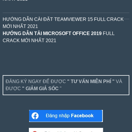
HƯỚNG DẪN CÀI ĐẶT TEAMVIEWER 15 FULL CRACK
MỚI NHẤT 2021
HƯỚNG DẪN TẢI MICROSOFT OFFICE 2019
FULL
CRACK MỚI NHẤT 2021
ĐĂNG KÝ NGAY ĐỂ ĐƯỢC
" TƯ VẤN MIỄN PHÍ "
VÀ
ĐƯỢC
" GIẢM GIÁ SỐC
"