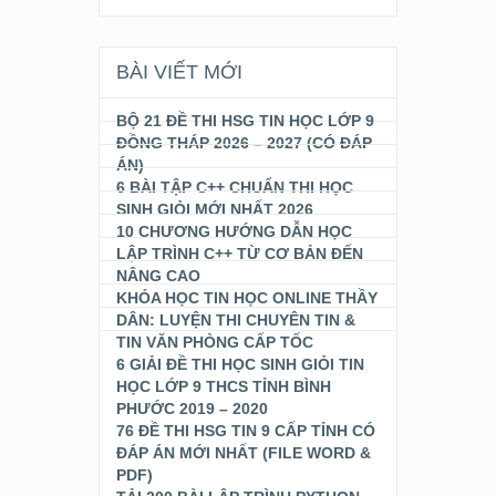
BÀI VIẾT MỚI
BỘ 21 ĐỀ THI HSG TIN HỌC LỚP 9
ĐỒNG THÁP 2026 – 2027 (CÓ ĐÁP
ÁN)
6 BÀI TẬP C++ CHUẨN THI HỌC
SINH GIỎI MỚI NHẤT 2026
10 CHƯƠNG HƯỚNG DẪN HỌC
LẬP TRÌNH C++ TỪ CƠ BẢN ĐẾN
NÂNG CAO
KHÓA HỌC TIN HỌC ONLINE THẦY
DÂN: LUYỆN THI CHUYÊN TIN &
TIN VĂN PHÒNG CẤP TỐC
6 GIẢI ĐỀ THI HỌC SINH GIỎI TIN
HỌC LỚP 9 THCS TỈNH BÌNH
PHƯỚC 2019 – 2020
76 ĐỀ THI HSG TIN 9 CẤP TỈNH CÓ
ĐÁP ÁN MỚI NHẤT (FILE WORD &
PDF)