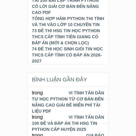
TẢI 200 BÀI LẬP TRÌNH PYTHON
CÓ LỜI GIẢI CƠ BẢN ĐẾN NÂNG
CAO PDF
TỔNG HỢP HÀM PYTHON THI TỈNH
VÀ THI VÀO LỚP 10 CHUYÊN TIN
73 ĐỀ THI HSG TIN HỌC PYTHON
THCS CẤP TỈNH TIỀN GIANG CÓ
ĐÁP ÁN (MỚI & CHỌN LỌC)
74 ĐỀ THI HỌC SINH GIỎI TIN HỌC
THCS CẤP TỈNH CÓ ĐÁP ÁN 2026-
2027
BÌNH LUẬN GẦN ĐÂY
trong
VI TÍNH TẤN DÂN
TỰ HỌC PYTHON TỪ CƠ BẢN ĐẾN
NÂNG CAO GIẢI ĐỀ MIỄN PHÍ TÀI
LIỆU PDF
trong
VI TÍNH TẤN DÂN
100 ĐỀ VÀ ĐÁP ÁN THI HSG TIN
PYTHON CẤP HUYỆN 2025
trong
GIA BẢO