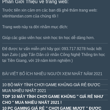
Phần Giới Thiệu về trang web:
Trước tiên xin cám ơn các bạn đã ghé thăm trang web:
vitinhtandan.com của chúng tôi !
Trang web này ra đời nhằm mục đích:
Giúp các giáo viên học sinh học tin học dễ dàng hơn.
Để được tư vấn miễn phí hãy gọi: 093.717.9278 hoặc kết
bạn Zalo ( gặp Tấn Dân cử nhân Công Nghệ Thông tin học
tại Tiền Giang, với 19 năm kinh nghiệm )
BÀI VIẾT BỔ ÍCH NHIỀU NGƯỜI XEM NHẤT NĂM 2021
10 BỘ MÁY TÍNH CHƠI GAME KHỦNG GIÁ RẺ ĐƯỢC
MUA NHIỀU NHẤT 2021
TOP 10 MÁY TÍNH CHƠI GAME KHỦNG ” GIÁ RẺ NHƯ
CHO “ MUA NHIỀU NHẤT 2021 !
10 PC GAMING GIÁ RẺ ” CHƠI GAME MƯỢT ” ĐƯỢC