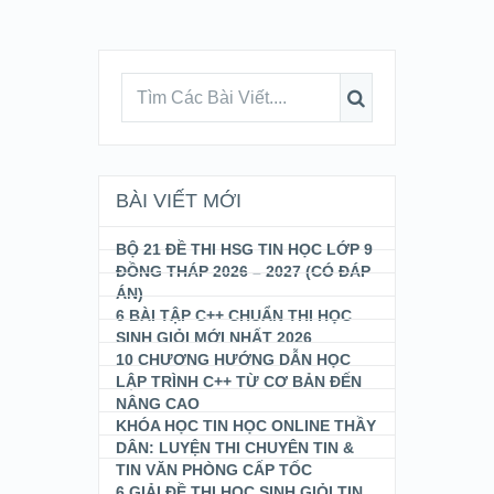
BÀI VIẾT MỚI
BỘ 21 ĐỀ THI HSG TIN HỌC LỚP 9
ĐỒNG THÁP 2026 – 2027 (CÓ ĐÁP
ÁN)
6 BÀI TẬP C++ CHUẨN THI HỌC
SINH GIỎI MỚI NHẤT 2026
10 CHƯƠNG HƯỚNG DẪN HỌC
LẬP TRÌNH C++ TỪ CƠ BẢN ĐẾN
NÂNG CAO
KHÓA HỌC TIN HỌC ONLINE THẦY
DÂN: LUYỆN THI CHUYÊN TIN &
TIN VĂN PHÒNG CẤP TỐC
6 GIẢI ĐỀ THI HỌC SINH GIỎI TIN