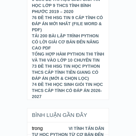
HỌC LỚP 9 THCS TỈNH BÌNH
PHƯỚC 2019 – 2020
76 ĐỀ THI HSG TIN 9 CẤP TỈNH CÓ
ĐÁP ÁN MỚI NHẤT (FILE WORD &
PDF)
TẢI 200 BÀI LẬP TRÌNH PYTHON
CÓ LỜI GIẢI CƠ BẢN ĐẾN NÂNG
CAO PDF
TỔNG HỢP HÀM PYTHON THI TỈNH
VÀ THI VÀO LỚP 10 CHUYÊN TIN
73 ĐỀ THI HSG TIN HỌC PYTHON
THCS CẤP TỈNH TIỀN GIANG CÓ
ĐÁP ÁN (MỚI & CHỌN LỌC)
74 ĐỀ THI HỌC SINH GIỎI TIN HỌC
THCS CẤP TỈNH CÓ ĐÁP ÁN 2026-
2027
BÌNH LUẬN GẦN ĐÂY
trong
VI TÍNH TẤN DÂN
TỰ HỌC PYTHON TỪ CƠ BẢN ĐẾN