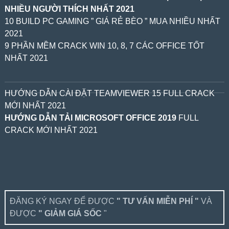
NHIỀU NGƯỜI THÍCH NHẤT 2021
10 BUILD PC GAMING ” GIÁ RẺ BÈO ” MUA NHIỀU NHẤT
2021
9 PHẦN MỀM CRACK WIN 10, 8, 7 CÁC OFFICE TỐT
NHẤT 2021
HƯỚNG DẪN CÀI ĐẶT TEAMVIEWER 15 FULL CRACK
MỚI NHẤT 2021
HƯỚNG DẪN TẢI MICROSOFT OFFICE 2019
FULL
CRACK MỚI NHẤT 2021
ĐĂNG KÝ NGAY ĐỂ ĐƯỢC
" TƯ VẤN MIỄN PHÍ "
VÀ
ĐƯỢC
" GIẢM GIÁ SỐC
"