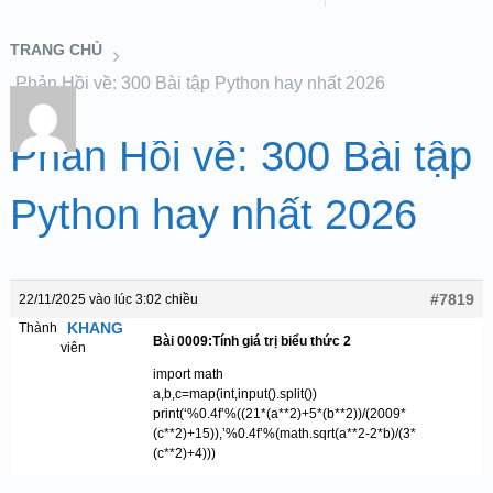
TRANG CHỦ
Phản Hồi về: 300 Bài tập Python hay nhất 2026
Phản Hồi về: 300 Bài tập
Python hay nhất 2026
#7819
22/11/2025 vào lúc 3:02 chiều
KHANG
Thành
Bài 0009:Tính giá trị biểu thức 2
viên
import math
a,b,c=map(int,input().split())
print(‘%0.4f’%((21*(a**2)+5*(b**2))/(2009*
(c**2)+15)),’%0.4f’%(math.sqrt(a**2-2*b)/(3*
(c**2)+4)))