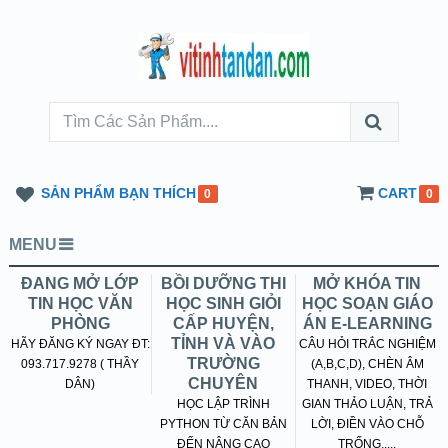
SẢN PHẨM BẠN THÍCH
CART
0
0
MENU
ĐANG MỞ LỚP
BỒI DƯỠNG THI
MỞ KHÓA TIN
TIN HỌC VĂN
HỌC SINH GIỎI
HỌC SOẠN GIÁO
PHÒNG
CẤP HUYỆN,
ÁN E-LEARNING
TỈNH VÀ VÀO
HÃY ĐĂNG KÝ NGAY ĐT:
CÂU HỎI TRẮC NGHIỆM
TRƯỜNG
093.717.9278 ( THẦY
(A,B,C,D), CHÈN ÂM
CHUYÊN
DÂN)
THANH, VIDEO, THỜI
HỌC LẬP TRÌNH
GIAN THẢO LUẬN, TRẢ
PYTHON TỪ CĂN BẢN
LỜI, ĐIỀN VÀO CHỖ
ĐẾN NÂNG CAO
TRỐNG.....