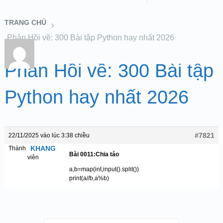
TRANG CHỦ
Phản Hồi về: 300 Bài tập Python hay nhất 2026
Phản Hồi về: 300 Bài tập
Python hay nhất 2026
#7821
22/11/2025 vào lúc 3:38 chiều
KHANG
Thành
Bài 0011:Chia táo
viên
a,b=map(int,input().split())
print(a//b,a%b)