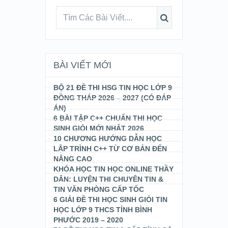
BÀI VIẾT MỚI
BỘ 21 ĐỀ THI HSG TIN HỌC LỚP 9
ĐỒNG THÁP 2026 – 2027 (CÓ ĐÁP
ÁN)
6 BÀI TẬP C++ CHUẨN THI HỌC
SINH GIỎI MỚI NHẤT 2026
10 CHƯƠNG HƯỚNG DẪN HỌC
LẬP TRÌNH C++ TỪ CƠ BẢN ĐẾN
NÂNG CAO
KHÓA HỌC TIN HỌC ONLINE THẦY
DÂN: LUYỆN THI CHUYÊN TIN &
TIN VĂN PHÒNG CẤP TỐC
6 GIẢI ĐỀ THI HỌC SINH GIỎI TIN
HỌC LỚP 9 THCS TỈNH BÌNH
PHƯỚC 2019 – 2020