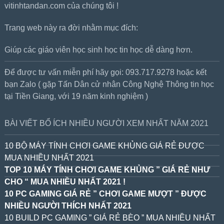
vitinhtandan.com của chúng tôi !
Trang web này ra đời nhằm mục đích:
Giúp các giáo viên học sinh học tin học dễ dàng hơn.
Để được tư vấn miễn phí hãy gọi: 093.717.9278 hoặc kết
bạn Zalo ( gặp Tấn Dân cử nhân Công Nghệ Thông tin học
tại Tiền Giang, với 19 năm kinh nghiệm )
BÀI VIẾT BỔ ÍCH NHIỀU NGƯỜI XEM NHẤT NĂM 2021
10 BỘ MÁY TÍNH CHƠI GAME KHỦNG GIÁ RẺ ĐƯỢC
MUA NHIỀU NHẤT 2021
TOP 10 MÁY TÍNH CHƠI GAME KHỦNG ” GIÁ RẺ NHƯ
CHO “ MUA NHIỀU NHẤT 2021 !
10 PC GAMING GIÁ RẺ ” CHƠI GAME MƯỢT ” ĐƯỢC
NHIỀU NGƯỜI THÍCH NHẤT 2021
10 BUILD PC GAMING ” GIÁ RẺ BÈO ” MUA NHIỀU NHẤT