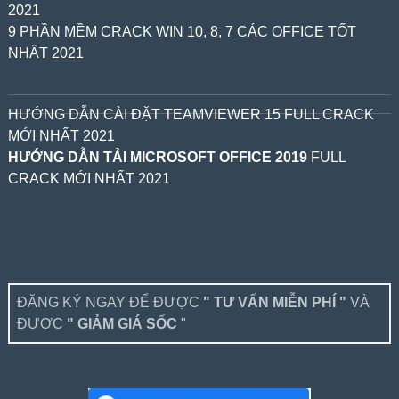
2021
9 PHẦN MỀM CRACK WIN 10, 8, 7 CÁC OFFICE TỐT
NHẤT 2021
HƯỚNG DẪN CÀI ĐẶT TEAMVIEWER 15 FULL CRACK
MỚI NHẤT 2021
HƯỚNG DẪN TẢI MICROSOFT OFFICE 2019
FULL
CRACK MỚI NHẤT 2021
ĐĂNG KÝ NGAY ĐỂ ĐƯỢC
" TƯ VẤN MIỄN PHÍ "
VÀ
ĐƯỢC
" GIẢM GIÁ SỐC
"