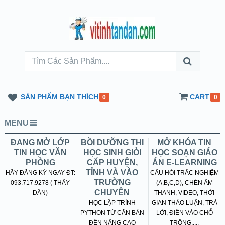
SẢN PHẨM BẠN THÍCH
CART
0
0
MENU
ĐANG MỞ LỚP
BỒI DƯỠNG THI
MỞ KHÓA TIN
TIN HỌC VĂN
HỌC SINH GIỎI
HỌC SOẠN GIÁO
PHÒNG
CẤP HUYỆN,
ÁN E-LEARNING
TỈNH VÀ VÀO
HÃY ĐĂNG KÝ NGAY ĐT:
CÂU HỎI TRẮC NGHIỆM
TRƯỜNG
093.717.9278 ( THẦY
(A,B,C,D), CHÈN ÂM
CHUYÊN
DÂN)
THANH, VIDEO, THỜI
HỌC LẬP TRÌNH
GIAN THẢO LUẬN, TRẢ
PYTHON TỪ CĂN BẢN
LỜI, ĐIỀN VÀO CHỖ
ĐẾN NÂNG CAO
TRỐNG.....