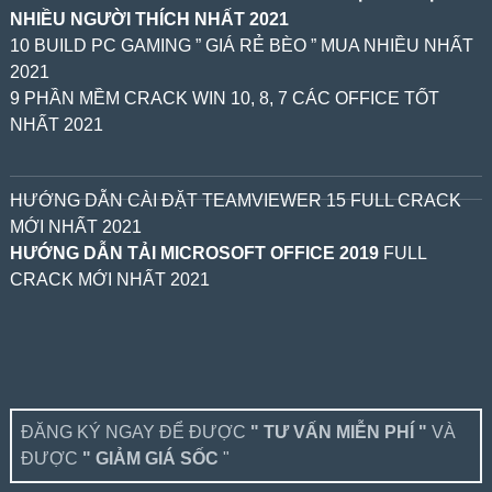
NHIỀU NGƯỜI THÍCH NHẤT 2021
10 BUILD PC GAMING ” GIÁ RẺ BÈO ” MUA NHIỀU NHẤT
2021
9 PHẦN MỀM CRACK WIN 10, 8, 7 CÁC OFFICE TỐT
NHẤT 2021
HƯỚNG DẪN CÀI ĐẶT TEAMVIEWER 15 FULL CRACK
MỚI NHẤT 2021
HƯỚNG DẪN TẢI MICROSOFT OFFICE 2019
FULL
CRACK MỚI NHẤT 2021
ĐĂNG KÝ NGAY ĐỂ ĐƯỢC
" TƯ VẤN MIỄN PHÍ "
VÀ
ĐƯỢC
" GIẢM GIÁ SỐC
"