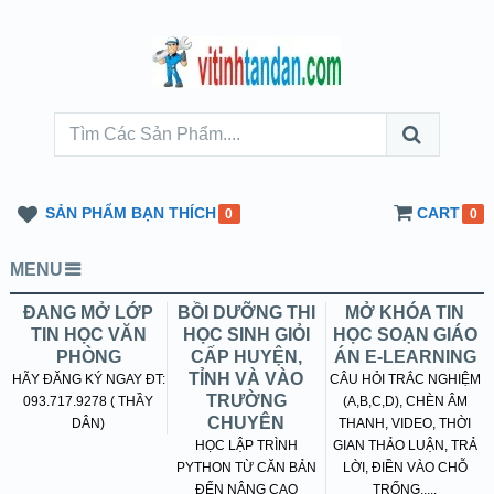
SẢN PHẨM BẠN THÍCH
CART
0
0
MENU
ĐANG MỞ LỚP
BỒI DƯỠNG THI
MỞ KHÓA TIN
TIN HỌC VĂN
HỌC SINH GIỎI
HỌC SOẠN GIÁO
PHÒNG
CẤP HUYỆN,
ÁN E-LEARNING
TỈNH VÀ VÀO
HÃY ĐĂNG KÝ NGAY ĐT:
CÂU HỎI TRẮC NGHIỆM
TRƯỜNG
093.717.9278 ( THẦY
(A,B,C,D), CHÈN ÂM
CHUYÊN
DÂN)
THANH, VIDEO, THỜI
HỌC LẬP TRÌNH
GIAN THẢO LUẬN, TRẢ
PYTHON TỪ CĂN BẢN
LỜI, ĐIỀN VÀO CHỖ
ĐẾN NÂNG CAO
TRỐNG.....