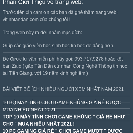
Phần Giới Thiệu về trang web:
Trước tiên xin cám ơn các bạn đã ghé thăm trang web:
vitinhtandan.com của chúng tôi !
Trang web này ra đời nhằm mục đích:
Giúp các giáo viên học sinh học tin học dễ dàng hơn.
Để được tư vấn miễn phí hãy gọi: 093.717.9278 hoặc kết
bạn Zalo ( gặp Tấn Dân cử nhân Công Nghệ Thông tin học
tại Tiền Giang, với 19 năm kinh nghiệm )
BÀI VIẾT BỔ ÍCH NHIỀU NGƯỜI XEM NHẤT NĂM 2021
10 BỘ MÁY TÍNH CHƠI GAME KHỦNG GIÁ RẺ ĐƯỢC
MUA NHIỀU NHẤT 2021
TOP 10 MÁY TÍNH CHƠI GAME KHỦNG ” GIÁ RẺ NHƯ
CHO “ MUA NHIỀU NHẤT 2021 !
10 PC GAMING GIÁ RẺ ” CHƠI GAME MƯỢT ” ĐƯỢC