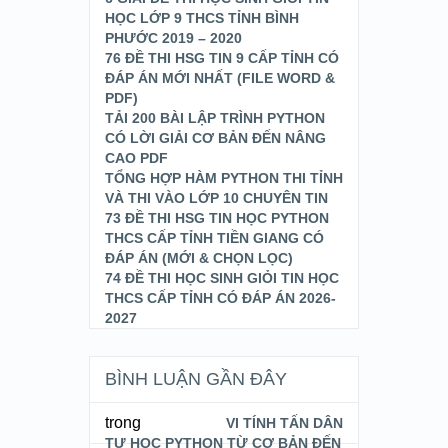
HỌC LỚP 9 THCS TỈNH BÌNH
PHƯỚC 2019 – 2020
76 ĐỀ THI HSG TIN 9 CẤP TỈNH CÓ
ĐÁP ÁN MỚI NHẤT (FILE WORD &
PDF)
TẢI 200 BÀI LẬP TRÌNH PYTHON
CÓ LỜI GIẢI CƠ BẢN ĐẾN NÂNG
CAO PDF
TỔNG HỢP HÀM PYTHON THI TỈNH
VÀ THI VÀO LỚP 10 CHUYÊN TIN
73 ĐỀ THI HSG TIN HỌC PYTHON
THCS CẤP TỈNH TIỀN GIANG CÓ
ĐÁP ÁN (MỚI & CHỌN LỌC)
74 ĐỀ THI HỌC SINH GIỎI TIN HỌC
THCS CẤP TỈNH CÓ ĐÁP ÁN 2026-
2027
BÌNH LUẬN GẦN ĐÂY
trong
VI TÍNH TẤN DÂN
TỰ HỌC PYTHON TỪ CƠ BẢN ĐẾN