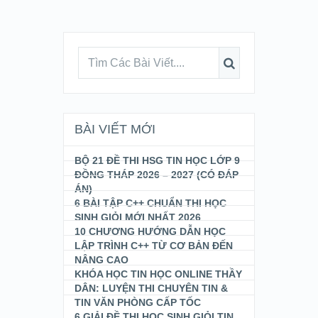
BÀI VIẾT MỚI
BỘ 21 ĐỀ THI HSG TIN HỌC LỚP 9
ĐỒNG THÁP 2026 – 2027 (CÓ ĐÁP
ÁN)
6 BÀI TẬP C++ CHUẨN THI HỌC
SINH GIỎI MỚI NHẤT 2026
10 CHƯƠNG HƯỚNG DẪN HỌC
LẬP TRÌNH C++ TỪ CƠ BẢN ĐẾN
NÂNG CAO
KHÓA HỌC TIN HỌC ONLINE THẦY
DÂN: LUYỆN THI CHUYÊN TIN &
TIN VĂN PHÒNG CẤP TỐC
6 GIẢI ĐỀ THI HỌC SINH GIỎI TIN