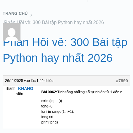
TRANG CHỦ
Phản Hồi về: 300 Bài tập Python hay nhất 2026
Phản Hồi về: 300 Bài tập
Python hay nhất 2026
#7890
26/11/2025 vào lúc 1:49 chiều
KHANG
Thành
Bài 0062:Tính tổng những số tự nhiên từ 1 đến n
viên
n=int(input())
tong=0
for i in range(1,n+1):
tong+=i
print(tong)