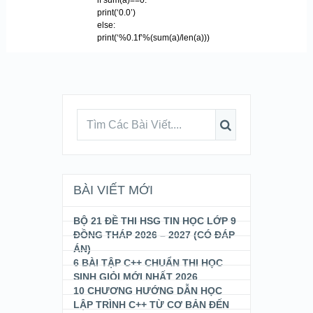
if sum(a)==0:
print(‘0.0’)
else:
print(‘%0.1f’%(sum(a)/len(a)))
BÀI VIẾT MỚI
BỘ 21 ĐỀ THI HSG TIN HỌC LỚP 9
ĐỒNG THÁP 2026 – 2027 (CÓ ĐÁP
ÁN)
6 BÀI TẬP C++ CHUẨN THI HỌC
SINH GIỎI MỚI NHẤT 2026
10 CHƯƠNG HƯỚNG DẪN HỌC
LẬP TRÌNH C++ TỪ CƠ BẢN ĐẾN