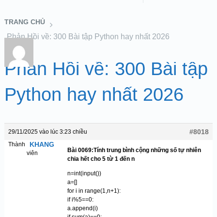
TRANG CHỦ
Phản Hồi về: 300 Bài tập Python hay nhất 2026
Phản Hồi về: 300 Bài tập
Python hay nhất 2026
#8018
29/11/2025 vào lúc 3:23 chiều
KHANG
Thành
Bài 0069:Tính trung bình cộng những số tự nhiên
viên
chia hết cho 5 từ 1 đến n
n=int(input())
a=[]
for i in range(1,n+1):
if i%5==0:
a.append(i)