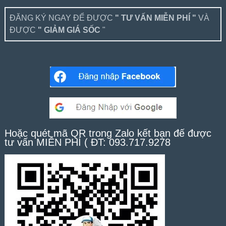
ĐĂNG KÝ NGAY ĐỂ ĐƯỢC
" TƯ VẤN MIỄN PHÍ "
VÀ
ĐƯỢC
" GIẢM GIÁ SỐC
"
Hoặc quét mã QR trong Zalo kết bạn để được
tư vấn MIỄN PHÍ ( ĐT: 093.717.9278