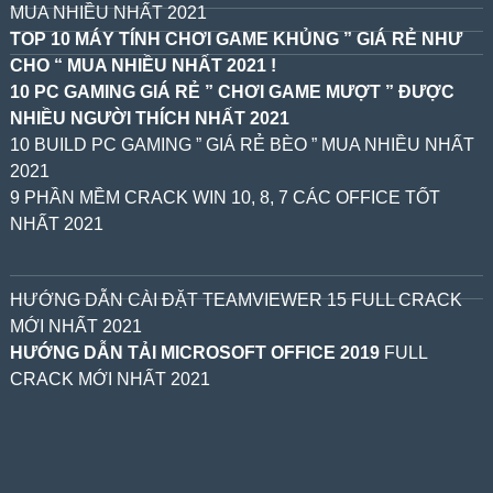
MUA NHIỀU NHẤT 2021
TOP 10 MÁY TÍNH CHƠI GAME KHỦNG ” GIÁ RẺ NHƯ
CHO “ MUA NHIỀU NHẤT 2021 !
10 PC GAMING GIÁ RẺ ” CHƠI GAME MƯỢT ” ĐƯỢC
NHIỀU NGƯỜI THÍCH NHẤT 2021
10 BUILD PC GAMING ” GIÁ RẺ BÈO ” MUA NHIỀU NHẤT
2021
9 PHẦN MỀM CRACK WIN 10, 8, 7 CÁC OFFICE TỐT
NHẤT 2021
HƯỚNG DẪN CÀI ĐẶT TEAMVIEWER 15 FULL CRACK
MỚI NHẤT 2021
HƯỚNG DẪN TẢI MICROSOFT OFFICE 2019
FULL
CRACK MỚI NHẤT 2021