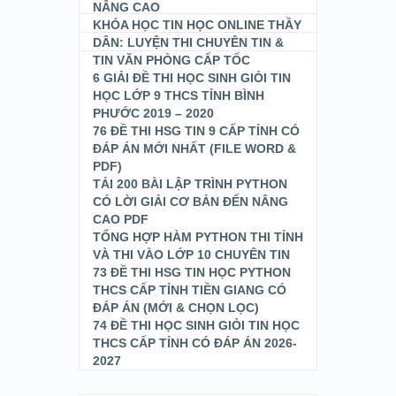
NÂNG CAO
KHÓA HỌC TIN HỌC ONLINE THẦY
DÂN: LUYỆN THI CHUYÊN TIN &
TIN VĂN PHÒNG CẤP TỐC
6 GIẢI ĐỀ THI HỌC SINH GIỎI TIN
HỌC LỚP 9 THCS TỈNH BÌNH
PHƯỚC 2019 – 2020
76 ĐỀ THI HSG TIN 9 CẤP TỈNH CÓ
ĐÁP ÁN MỚI NHẤT (FILE WORD &
PDF)
TẢI 200 BÀI LẬP TRÌNH PYTHON
CÓ LỜI GIẢI CƠ BẢN ĐẾN NÂNG
CAO PDF
TỔNG HỢP HÀM PYTHON THI TỈNH
VÀ THI VÀO LỚP 10 CHUYÊN TIN
73 ĐỀ THI HSG TIN HỌC PYTHON
THCS CẤP TỈNH TIỀN GIANG CÓ
ĐÁP ÁN (MỚI & CHỌN LỌC)
74 ĐỀ THI HỌC SINH GIỎI TIN HỌC
THCS CẤP TỈNH CÓ ĐÁP ÁN 2026-
2027