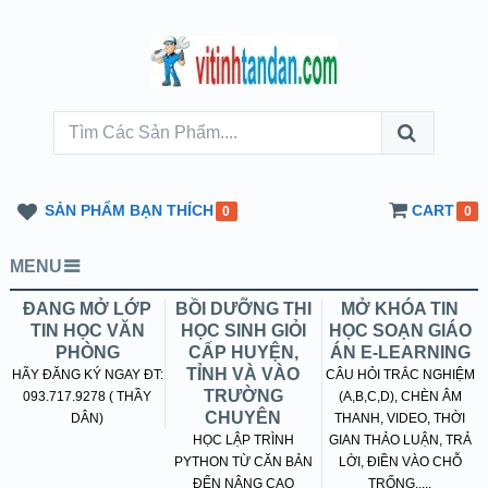
SẢN PHẨM BẠN THÍCH
CART
0
0
MENU
ĐANG MỞ LỚP
BỒI DƯỠNG THI
MỞ KHÓA TIN
TIN HỌC VĂN
HỌC SINH GIỎI
HỌC SOẠN GIÁO
PHÒNG
CẤP HUYỆN,
ÁN E-LEARNING
TỈNH VÀ VÀO
HÃY ĐĂNG KÝ NGAY ĐT:
CÂU HỎI TRẮC NGHIỆM
TRƯỜNG
093.717.9278 ( THẦY
(A,B,C,D), CHÈN ÂM
CHUYÊN
DÂN)
THANH, VIDEO, THỜI
HỌC LẬP TRÌNH
GIAN THẢO LUẬN, TRẢ
PYTHON TỪ CĂN BẢN
LỜI, ĐIỀN VÀO CHỖ
ĐẾN NÂNG CAO
TRỐNG.....