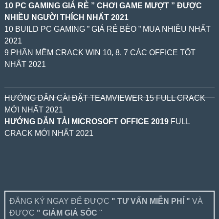
10 PC GAMING GIÁ RẺ ” CHƠI GAME MƯỢT ” ĐƯỢC
NHIỀU NGƯỜI THÍCH NHẤT 2021
10 BUILD PC GAMING ” GIÁ RẺ BÈO ” MUA NHIỀU NHẤT
2021
9 PHẦN MỀM CRACK WIN 10, 8, 7 CÁC OFFICE TỐT
NHẤT 2021
HƯỚNG DẪN CÀI ĐẶT TEAMVIEWER 15 FULL CRACK
MỚI NHẤT 2021
HƯỚNG DẪN TẢI MICROSOFT OFFICE 2019
FULL
CRACK MỚI NHẤT 2021
ĐĂNG KÝ NGAY ĐỂ ĐƯỢC
" TƯ VẤN MIỄN PHÍ "
VÀ
ĐƯỢC
" GIẢM GIÁ SỐC
"