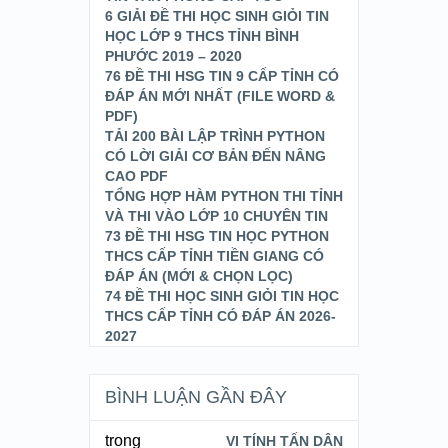
6 GIẢI ĐỀ THI HỌC SINH GIỎI TIN
HỌC LỚP 9 THCS TỈNH BÌNH
PHƯỚC 2019 – 2020
76 ĐỀ THI HSG TIN 9 CẤP TỈNH CÓ
ĐÁP ÁN MỚI NHẤT (FILE WORD &
PDF)
TẢI 200 BÀI LẬP TRÌNH PYTHON
CÓ LỜI GIẢI CƠ BẢN ĐẾN NÂNG
CAO PDF
TỔNG HỢP HÀM PYTHON THI TỈNH
VÀ THI VÀO LỚP 10 CHUYÊN TIN
73 ĐỀ THI HSG TIN HỌC PYTHON
THCS CẤP TỈNH TIỀN GIANG CÓ
ĐÁP ÁN (MỚI & CHỌN LỌC)
74 ĐỀ THI HỌC SINH GIỎI TIN HỌC
THCS CẤP TỈNH CÓ ĐÁP ÁN 2026-
2027
BÌNH LUẬN GẦN ĐÂY
trong
VI TÍNH TẤN DÂN