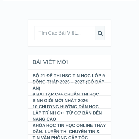
BÀI VIẾT MỚI
BỘ 21 ĐỀ THI HSG TIN HỌC LỚP 9
ĐỒNG THÁP 2026 – 2027 (CÓ ĐÁP
ÁN)
6 BÀI TẬP C++ CHUẨN THI HỌC
SINH GIỎI MỚI NHẤT 2026
10 CHƯƠNG HƯỚNG DẪN HỌC
LẬP TRÌNH C++ TỪ CƠ BẢN ĐẾN
NÂNG CAO
KHÓA HỌC TIN HỌC ONLINE THẦY
DÂN: LUYỆN THI CHUYÊN TIN &
TIN VĂN PHÒNG CẤP TỐC