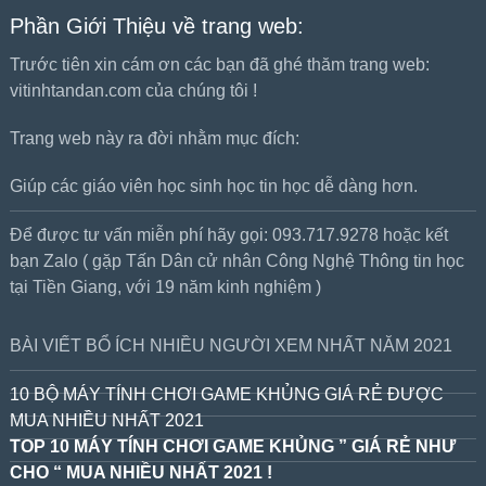
Phần Giới Thiệu về trang web:
Trước tiên xin cám ơn các bạn đã ghé thăm trang web:
vitinhtandan.com của chúng tôi !
Trang web này ra đời nhằm mục đích:
Giúp các giáo viên học sinh học tin học dễ dàng hơn.
Để được tư vấn miễn phí hãy gọi: 093.717.9278 hoặc kết
bạn Zalo ( gặp Tấn Dân cử nhân Công Nghệ Thông tin học
tại Tiền Giang, với 19 năm kinh nghiệm )
BÀI VIẾT BỔ ÍCH NHIỀU NGƯỜI XEM NHẤT NĂM 2021
10 BỘ MÁY TÍNH CHƠI GAME KHỦNG GIÁ RẺ ĐƯỢC
MUA NHIỀU NHẤT 2021
TOP 10 MÁY TÍNH CHƠI GAME KHỦNG ” GIÁ RẺ NHƯ
CHO “ MUA NHIỀU NHẤT 2021 !