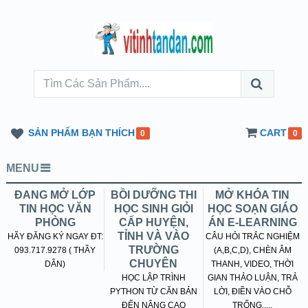
SẢN PHẨM BẠN THÍCH
CART
0
0
MENU
ĐANG MỞ LỚP
BỒI DƯỠNG THI
MỞ KHÓA TIN
TIN HỌC VĂN
HỌC SINH GIỎI
HỌC SOẠN GIÁO
PHÒNG
CẤP HUYỆN,
ÁN E-LEARNING
TỈNH VÀ VÀO
HÃY ĐĂNG KÝ NGAY ĐT:
CÂU HỎI TRẮC NGHIỆM
TRƯỜNG
093.717.9278 ( THẦY
(A,B,C,D), CHÈN ÂM
CHUYÊN
DÂN)
THANH, VIDEO, THỜI
HỌC LẬP TRÌNH
GIAN THẢO LUẬN, TRẢ
PYTHON TỪ CĂN BẢN
LỜI, ĐIỀN VÀO CHỖ
ĐẾN NÂNG CAO
TRỐNG.....