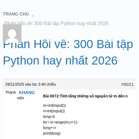
TRANG CHỦ
Phản Hồi về: 300 Bài tập Python hay nhất 2026
Phản Hồi về: 300 Bài tập
Python hay nhất 2026
#8021
29/11/2025 vào lúc 3:40 chiều
KHANG
Thành
Bài 0072:Tính tổng những số nguyên từ m đến n
viên
m=int(input())
n=int(input())
tong=0
for i in range(m,n+1):
tong+=i
print(tong)