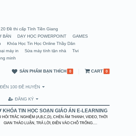
20 Đề thi cấp Tỉnh Tiền Giang
Ơ BẢN
DẠY HỌC POWERPOINT
GAMES
n
Khóa Học Tin Học Online Thầy Dân
oại máy in
Sửa máy tính tận nhà
Tivi
ông minh
SẢN PHẨM BẠN THÍCH
CART
0
0
 ĐẾN 100 ĐỀ HUYỆN
ĐĂNG KÝ
 KHÓA TIN HỌC SOẠN GIÁO ÁN E-LEARNING
 HỎI TRẮC NGHIỆM (A,B,C,D), CHÈN ÂM THANH, VIDEO, THỜI
GIAN THẢO LUẬN, TRẢ LỜI, ĐIỀN VÀO CHỖ TRỐNG.....