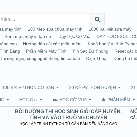
a máy tính
100 Mẹo sữa chữa máy tính
1000 bài viết sửa máy
Bơm mực máy in tận nơi
Dạy Học Cờ Vua
DẠY HỌC EXCEL C
nâng cao
Hướng dẫn cài các phần mềm
Khoá học lập trình Pytho
Tính Bảng
Phần Mềm Máy Tính
Pin Sạc Dự Phòng
Reset các l
 thi ứng dụng công nghệ thông tin cơ bản
Điện Thoại
Đồng hồ th
100 BÀI PYTHON CƠ BẢN
20 ĐỀ PYTHON HUYỆN
21
NG
HỌC C++
HỌC CỜ VUA
PHẦN MỀM
BỒI DƯỠNG THI HỌC SINH GIỎI CẤP HUYỆN,
MỞ
TỈNH VÀ VÀO TRƯỜNG CHUYÊN
CÂU
HỌC LẬP TRÌNH PYTHON TỪ CĂN BẢN ĐẾN NÂNG CAO