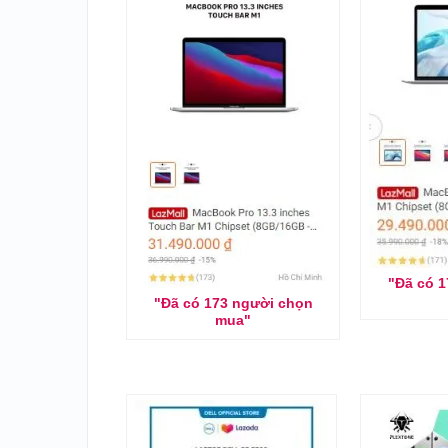
"Đã có 
"Đã có 173 người chọn
mua"