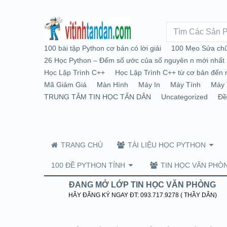
100 bài tập Python cơ bản có lời giải
100 Mẹo Sửa chữ
26 Học Python – Đếm số ước của số nguyên n mới nhất
Học Lập Trình C++
Học Lập Trình C++ từ cơ bản đến 
Mã Giảm Giá
Màn Hình
Máy In
Máy Tính
Máy 
TRUNG TÂM TIN HỌC TẤN DÂN
Uncategorized
Đề
TRANG CHỦ
TÀI LIỆU HỌC PYTHON
100 ĐỀ PYTHON TỈNH
TIN HỌC VĂN PHÒ
ĐANG MỞ LỚP TIN HỌC VĂN PHÒNG
HÃY ĐĂNG KÝ NGAY ĐT: 093.717.9278 ( THẦY DÂN)