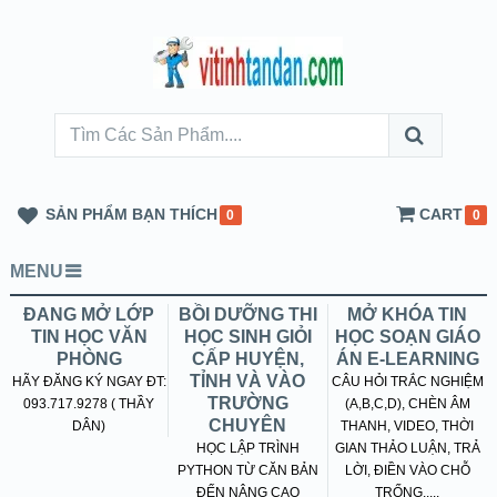
SẢN PHẨM BẠN THÍCH
CART
0
0
MENU
ĐANG MỞ LỚP
BỒI DƯỠNG THI
MỞ KHÓA TIN
TIN HỌC VĂN
HỌC SINH GIỎI
HỌC SOẠN GIÁO
PHÒNG
CẤP HUYỆN,
ÁN E-LEARNING
TỈNH VÀ VÀO
HÃY ĐĂNG KÝ NGAY ĐT:
CÂU HỎI TRẮC NGHIỆM
TRƯỜNG
093.717.9278 ( THẦY
(A,B,C,D), CHÈN ÂM
CHUYÊN
DÂN)
THANH, VIDEO, THỜI
HỌC LẬP TRÌNH
GIAN THẢO LUẬN, TRẢ
PYTHON TỪ CĂN BẢN
LỜI, ĐIỀN VÀO CHỖ
ĐẾN NÂNG CAO
TRỐNG.....