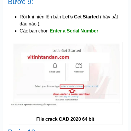
Bước 9:
Rồi khi hiện lên bản
Let’s Get Started
( hãy bắt
đầu nào ).
Các bạn chọn
Enter a Serial Number
File crack CAD 2020 64 bit