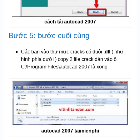
cách tải autocad 2007
Bước 5: bước cuối cùng
Các bạn vào thư mực cracks có đuôi
.dll
( như
hình phía dưới ) copy 2 file crack dán vào ổ
C:\Program Files\autocad 2007 là xong
autocad 2007 taimienphi