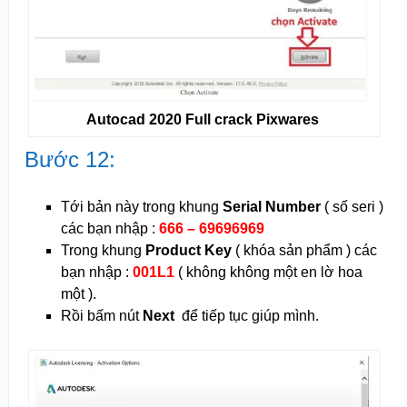
Autocad 2020 Full crack Pixwares
Bước 12:
Tới bản này trong khung
Serial Number
( số seri )
các bạn nhập :
666 – 69696969
Trong khung
Product Key
( khóa sản phẩm ) các
bạn nhập :
001L1
( không không một en lờ hoa
một ).
Rồi bấm nút
Next
để tiếp tục giúp mình.