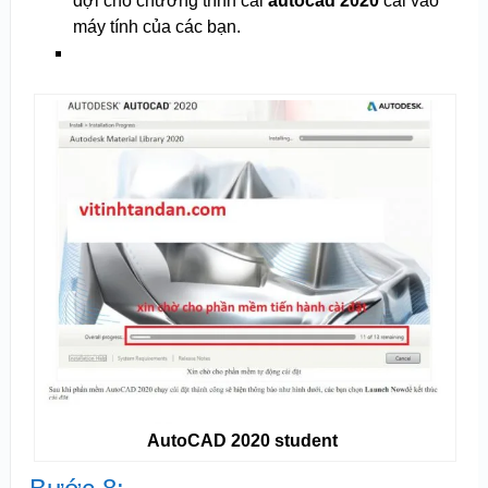
đợi cho chương trình cài
autocad 2020
cài vào
máy tính của các bạn.
AutoCAD 2020 student