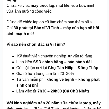
Chưa kể việc
máy treo, lag, mất file
, vừa bực mình
vừa ảnh hưởng công việc.
Đừng để chiếc laptop cũ làm chậm bạn thêm nữa.
Chỉ
30 phút tại Bác sĩ Vi Tính – máy của bạn sẽ hồi
sinh mạnh mẽ!
Vì sao nên chọn Bác sĩ Vi Tính?
‍ Kỹ thuật viên chuyên nghiệp, tư vấn rõ ràng
Linh kiện
SSD chính hãng – bảo hành dài
Có mặt tận nơi tại
Chợ Tân Hiệp – Đồng Tháp
Giá rẻ hơn trung tâm lớn 20–30%
Tư vấn miễn phí,
không vẽ bệnh – không phát
sinh chi phí
Làm việc từ
7h30 – 20h00 (Cả Chủ Nhật)
Với kinh nghiệm trên 20 năm sữa chữa laptop, máy
tính, máy in,…
“Bác sĩ Vi Tính – nơi laptop cũ được hồi