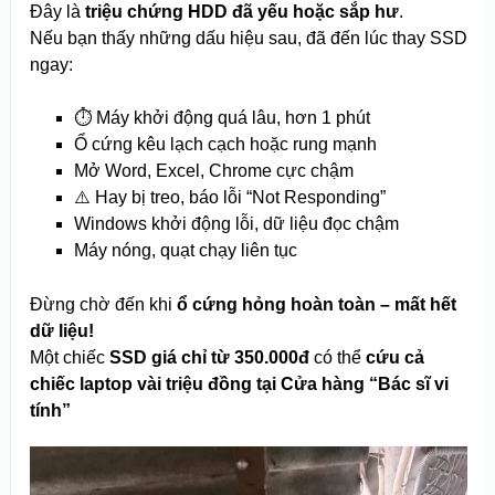
Đây là
triệu chứng HDD đã yếu hoặc sắp hư
.
Nếu bạn thấy những dấu hiệu sau, đã đến lúc thay SSD
ngay:
⏱️ Máy khởi động quá lâu, hơn 1 phút
Ổ cứng kêu lạch cạch hoặc rung mạnh
Mở Word, Excel, Chrome cực chậm
⚠️ Hay bị treo, báo lỗi “Not Responding”
Windows khởi động lỗi, dữ liệu đọc chậm
Máy nóng, quạt chạy liên tục
Đừng chờ đến khi
ổ cứng hỏng hoàn toàn – mất hết
dữ liệu!
Một chiếc
SSD giá chỉ từ 350.000đ
có thể
cứu cả
chiếc laptop vài triệu đồng tại Cửa hàng “Bác sĩ vi
tính”