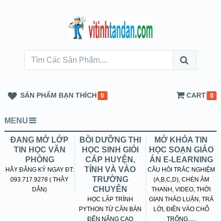
SẢN PHẨM BẠN THÍCH
CART
0
0
MENU
ĐANG MỞ LỚP
BỒI DƯỠNG THI
MỞ KHÓA TIN
TIN HỌC VĂN
HỌC SINH GIỎI
HỌC SOẠN GIÁO
PHÒNG
CẤP HUYỆN,
ÁN E-LEARNING
TỈNH VÀ VÀO
HÃY ĐĂNG KÝ NGAY ĐT:
CÂU HỎI TRẮC NGHIỆM
TRƯỜNG
093.717.9278 ( THẦY
(A,B,C,D), CHÈN ÂM
CHUYÊN
DÂN)
THANH, VIDEO, THỜI
HỌC LẬP TRÌNH
GIAN THẢO LUẬN, TRẢ
PYTHON TỪ CĂN BẢN
LỜI, ĐIỀN VÀO CHỖ
ĐẾN NÂNG CAO
TRỐNG.....