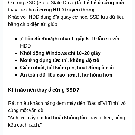
Ổ cứng SSD (Solid State Drive) là
thế hệ ổ cứng mới
,
thay thế cho
ổ cứng HDD truyền thống
.
Khác với HDD dùng đĩa quay cơ học, SSD lưu dữ liệu
bằng chip điện tử, giúp:
⚡
Tốc độ đọc/ghi nhanh gấp 5–10 lần
so với
HDD
Khởi động Windows chỉ 10–20 giây
Mở ứng dụng tức thì, không độ trễ
Giảm nhiệt, tiết kiệm pin, hoạt động êm ái
An toàn dữ liệu cao hơn, ít hư hỏng hơn
Khi nào nên thay ổ cứng SSD?
Rất nhiều khách hàng đem máy đến “Bác sĩ Vi Tính” với
cùng một vấn đề:
“Anh ơi, máy em
bật hoài không lên
, hay bị treo, nóng,
kêu cạch cạch.”