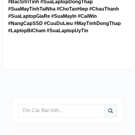
#BacSiViTinh #SuaLaptopDongThap
#SuaMayTinhTaiNha #ChoTanHiep #ChauThanh
#SuaLaptopGiaRe #SuaMayIn #CaiWin
#NangCapSSD #CuuDuLieu #MayTinhDongThap
#LaptopBiCham #SuaLaptopUyTin