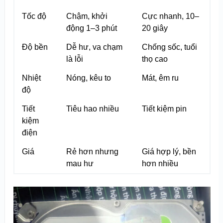
Tốc độ
Chậm, khởi
Cực nhanh, 10–
động 1–3 phút
20 giây
Độ bền
Dễ hư, va chạm
Chống sốc, tuổi
là lỗi
thọ cao
Nhiệt
Nóng, kêu to
Mát, êm ru
độ
Tiết
Tiêu hao nhiều
Tiết kiệm pin
kiệm
điện
Giá
Rẻ hơn nhưng
Giá hợp lý, bền
mau hư
hơn nhiều