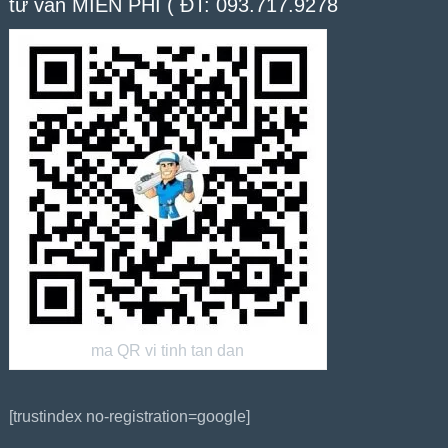
tư vấn MIỄN PHÍ ( ĐT: 093.717.9278
ma QR vi tinh tan dan
[trustindex no-registration=google]