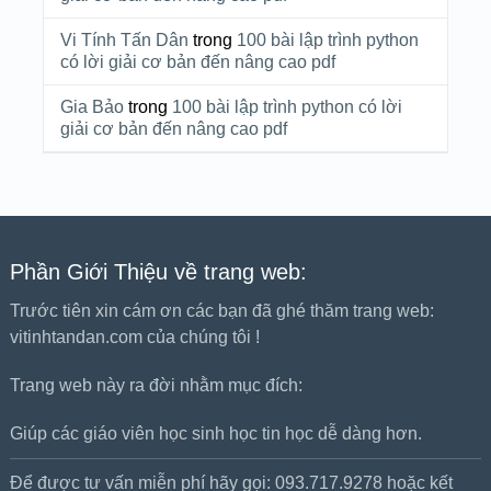
Vi Tính Tấn Dân
trong
100 bài lập trình python
có lời giải cơ bản đến nâng cao pdf
Gia Bảo
trong
100 bài lập trình python có lời
giải cơ bản đến nâng cao pdf
Phần Giới Thiệu về trang web:
Trước tiên xin cám ơn các bạn đã ghé thăm trang web:
vitinhtandan.com của chúng tôi !
Trang web này ra đời nhằm mục đích:
Giúp các giáo viên học sinh học tin học dễ dàng hơn.
Để được tư vấn miễn phí hãy gọi: 093.717.9278 hoặc kết