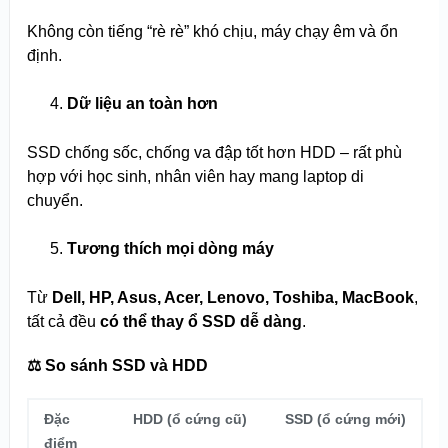
Không còn tiếng “rè rè” khó chịu, máy chạy êm và ổn
định.
Dữ liệu an toàn hơn
SSD chống sốc, chống va đập tốt hơn HDD – rất phù
hợp với học sinh, nhân viên hay mang laptop di
chuyển.
Tương thích mọi dòng máy
Từ
Dell, HP, Asus, Acer, Lenovo, Toshiba, MacBook
,
tất cả đều
có thể thay ổ SSD dễ dàng
.
⚖️
So sánh SSD và HDD
Đặc
HDD (ổ cứng cũ)
SSD (ổ cứng mới)
điểm