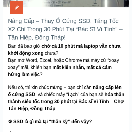
Nâng Cấp – Thay Ổ Cứng SSD, Tăng Tốc
X2 Chỉ Trong 30 Phút Tại “Bác Sĩ Vi Tính” –
Tân Hiệp, Đồng Tháp!
Bạn đã bao giờ
chờ cả 10 phút mà laptop vẫn chưa
khởi động xong
chưa?
Bạn mở Word, Excel, hoặc Chrome mà máy cứ “xoay
xoay” mãi, khiến bạn
mất kiên nhẫn, mất cả cảm
hứng làm việc
?
Nếu có, thì xin chúc mừng – bạn chỉ cần
nâng cấp lên
ổ cứng SSD
, và chiếc máy “ì ạch” của bạn sẽ
hóa thân
thành siêu tốc trong 30 phút
tại
Bác sĩ Vi Tính – Chợ
Tân Hiệp, Đồng Tháp
!
⚙️
SSD là gì mà lại “thần kỳ” đến vậy?