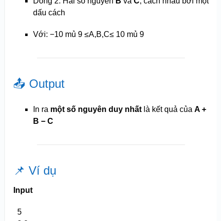
Dòng 2: Hai số nguyên
B
và
C
, cách nhau bởi một
dấu cách
Với: −10 mủ 9 ≤A,B,C≤ 10 mủ 9
📤 Output
In ra
một số nguyên duy nhất
là kết quả của
A +
B − C
📌 Ví dụ
Input
5