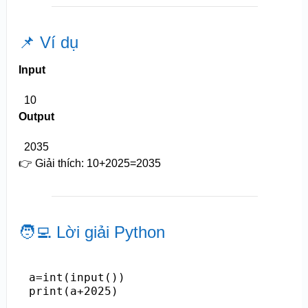
📌 Ví dụ
Input
10
Output
2035
👉 Giải thích:
10+2025=2035
🧑‍💻 Lời giải Python
a=int(input())

print(a+2025)