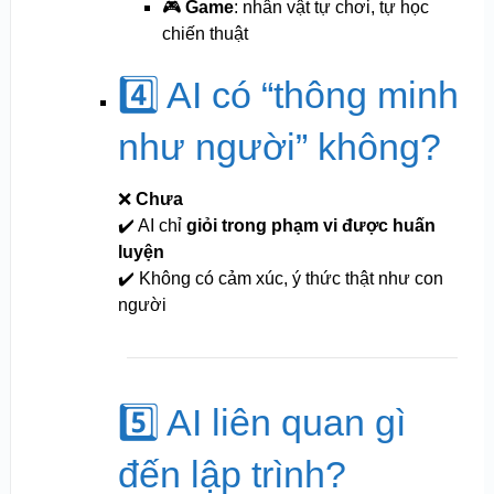
🎮
Game
: nhân vật tự chơi, tự học
chiến thuật
4️⃣ AI có “thông minh
như người” không?
❌
Chưa
✔️ AI chỉ
giỏi trong phạm vi được huấn
luyện
✔️ Không có cảm xúc, ý thức thật như con
người
5️⃣ AI liên quan gì
đến lập trình?