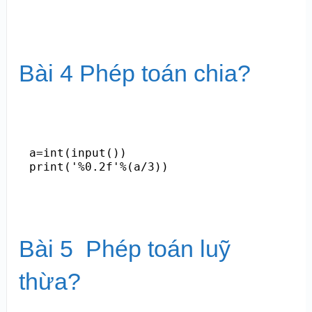
Bài 4 Phép toán chia?
a=int(input())

print('%0.2f'%(a/3))
Bài 5 Phép toán luỹ
thừa?