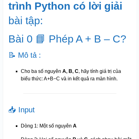
trình Python có lời giải
bài tập:
Bài 0 📘 Phép A + B – C?
📝 Mô tả :
Cho ba số nguyên
A, B, C
, hãy tính giá trị của
biểu thức:
A+B−C
và in kết quả ra màn hình.
📥 Input
Dòng 1: Một số nguyên
A