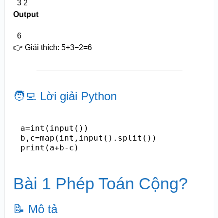
3 2
Output
6
👉 Giải thích:
5+3−2=6
🧑‍💻 Lời giải Python
a=int(input())

b,c=map(int,input().split())

print(a+b-c)
Bài 1 Phép Toán Cộng?
📝 Mô tả