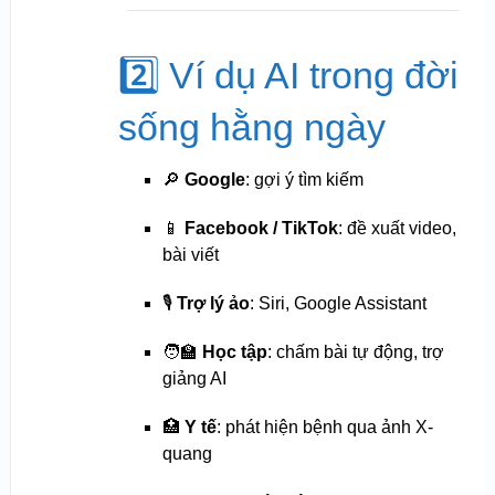
2️⃣ Ví dụ AI trong đời
sống hằng ngày
🔎
Google
: gợi ý tìm kiếm
📱
Facebook / TikTok
: đề xuất video,
bài viết
🎙️
Trợ lý ảo
: Siri, Google Assistant
🧑‍🏫
Học tập
: chấm bài tự động, trợ
giảng AI
🏥
Y tế
: phát hiện bệnh qua ảnh X-
quang