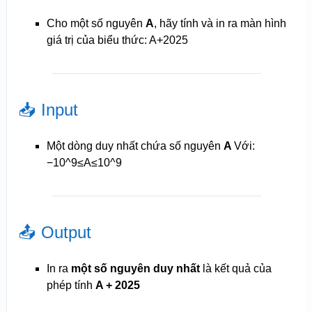
Cho một số nguyên
A
, hãy tính và in ra màn hình
giá trị của biểu thức:
A+2025
📥 Input
Một dòng duy nhất chứa số nguyên
A
Với:
−10^9≤A≤10^9
📤 Output
In ra
một số nguyên duy nhất
là kết quả của
phép tính
A + 2025