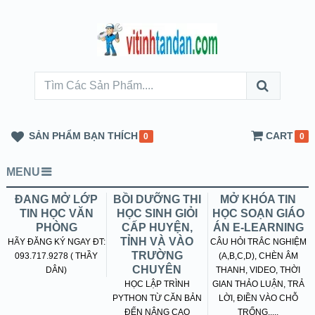
SẢN PHẨM BẠN THÍCH
CART
0
0
MENU
ĐANG MỞ LỚP
BỒI DƯỠNG THI
MỞ KHÓA TIN
TIN HỌC VĂN
HỌC SINH GIỎI
HỌC SOẠN GIÁO
PHÒNG
CẤP HUYỆN,
ÁN E-LEARNING
TỈNH VÀ VÀO
HÃY ĐĂNG KÝ NGAY ĐT:
CÂU HỎI TRẮC NGHIỆM
TRƯỜNG
093.717.9278 ( THẦY
(A,B,C,D), CHÈN ÂM
CHUYÊN
DÂN)
THANH, VIDEO, THỜI
HỌC LẬP TRÌNH
GIAN THẢO LUẬN, TRẢ
PYTHON TỪ CĂN BẢN
LỜI, ĐIỀN VÀO CHỖ
ĐẾN NÂNG CAO
TRỐNG.....