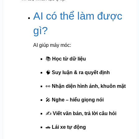
AI có thể làm được
gì?
AI giúp máy móc:
📚
Học từ dữ liệu
🧠
Suy luận & ra quyết định
👀
Nhận diện hình ảnh, khuôn mặt
🎤
Nghe – hiểu giọng nói
✍️
Viết văn bản, trả lời câu hỏi
🚗
Lái xe tự động