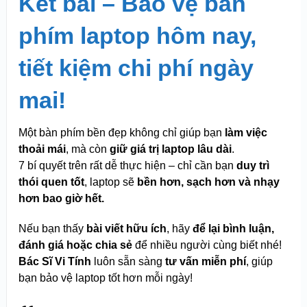
Kết bài – Bảo vệ bàn
phím laptop hôm nay,
tiết kiệm chi phí ngày
mai!
Một bàn phím bền đẹp không chỉ giúp bạn
làm việc
thoải mái
, mà còn
giữ giá trị laptop lâu dài
.
7 bí quyết trên rất dễ thực hiện – chỉ cần bạn
duy trì
thói quen tốt
, laptop sẽ
bền hơn, sạch hơn và nhạy
hơn bao giờ hết.
Nếu bạn thấy
bài viết hữu ích
, hãy
để lại bình luận,
đánh giá hoặc chia sẻ
để nhiều người cùng biết nhé!
Bác Sĩ Vi Tính
luôn sẵn sàng
tư vấn miễn phí
, giúp
bạn bảo vệ laptop tốt hơn mỗi ngày!