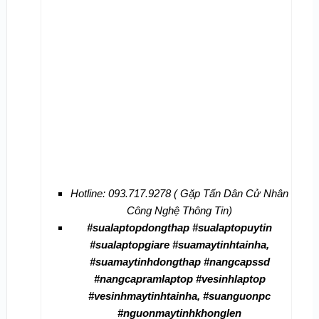
Hotline: 093.717.9278 ( Gặp Tấn Dân Cử Nhân
Công Nghệ Thông Tin)
#sualaptopdongthap #sualaptopuytin
#sualaptopgiare #suamaytinhtainha,
#suamaytinhdongthap #nangcapssd
#nangcapramlaptop #vesinhlaptop
#vesinhmaytinhtainha, #suanguonpc
#nguonmaytinhkhonglen