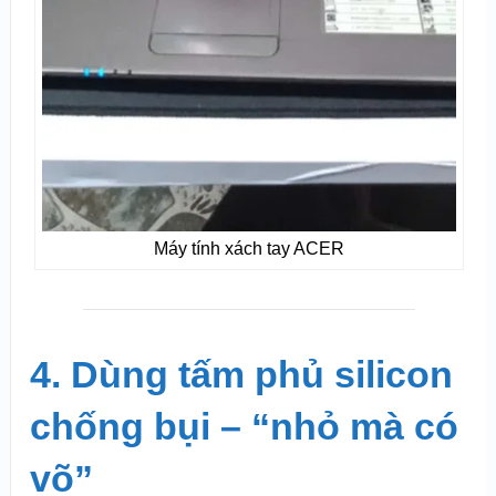
Máy tính xách tay ACER
4. Dùng tấm phủ silicon
chống bụi – “nhỏ mà có
võ”