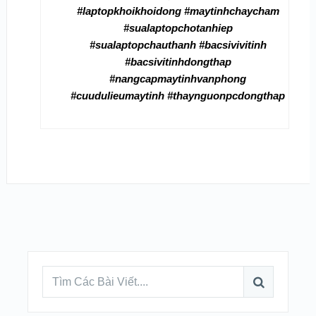
#laptopkhoikhoidong #maytinhchaycham
#sualaptopchotanhiep
#sualaptopchauthanh #bacsivivitinh
#bacsivitinhdongthap
#nangcapmaytinhvanphong
#cuudulieumaytinh #thaynguonpcdongthap