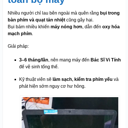
Nhiều người chỉ lau bên ngoài mà quên rằng
bụi trong
bàn phím và quạt tản nhiệt
cũng gây hại.
Bụi bám nhiều khiến
máy nóng hơn
, dẫn đến
oxy hóa
mạch phím
.
Giải pháp:
3–6 tháng/lần
, nên mang máy đến
Bác Sĩ Vi Tính
để vệ sinh tổng thể.
Kỹ thuật viên sẽ
làm sạch, kiểm tra phím yếu
và
phát hiện sớm nguy cơ hư hỏng.