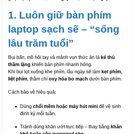
1. Luôn giữ bàn phím
laptop sạch sẽ – “sống
lâu trăm tuổi”
Bụi bẩn, mồ hôi tay và mảnh vụn thức ăn là
kẻ thù
thầm lặng
khiến bàn phím nhanh hỏng.
Khi bụi lọt xuống khe phím, lâu ngày sẽ làm
kẹt phím,
liệt phím
, thậm chí
oxy hóa bo mạch
dưới bàn phím.
Cách bảo vệ hiệu quả:
Dùng
chổi mềm hoặc máy hút mini
để vệ sinh
định kỳ mỗi tuần.
Tránh dùng khăn ướt trực tiếp – thay bằng
khăn
khô hoặc cồn isopropyl nhẹ
.