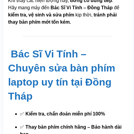
Khi thấy các hiện tượng này,
đừng cố dùng tiếp
.
Hãy mang máy đến
Bác Sĩ Vi Tính – Đồng Tháp
để
kiểm tra, vệ sinh và sửa phím
kịp thời,
tránh phải
thay bàn phím mới tốn kém.
️
Bác Sĩ Vi Tính –
Chuyên sửa bàn phím
laptop uy tín tại Đồng
Tháp
✅
Kiểm tra, chẩn đoán miễn phí 100%
✅
Thay bàn phím chính hãng – Bảo hành dài