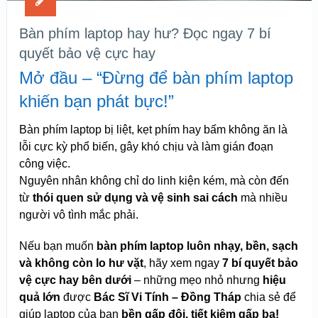
Bàn phím laptop hay hư? Đọc ngay 7 bí
quyết bảo vệ cực hay
Mở đầu – “Đừng để bàn phím laptop
khiến bạn phát bực!”
Bàn phím laptop bị liệt, kẹt phím hay bấm không ăn là
lỗi cực kỳ phổ biến, gây khó chịu và làm gián đoạn
công việc.
Nguyên nhân không chỉ do linh kiện kém, mà còn đến
từ
thói quen sử dụng và vệ sinh sai cách
mà nhiều
người vô tình mắc phải.
Nếu bạn muốn
bàn phím laptop luôn nhạy, bền, sạch
và không còn lo hư vặt
, hãy xem ngay
7 bí quyết bảo
vệ cực hay bên dưới
– những mẹo nhỏ nhưng
hiệu
quả lớn
được
Bác Sĩ Vi Tính – Đồng Tháp
chia sẻ để
giúp laptop của bạn
bền gấp đôi, tiết kiệm gấp ba!