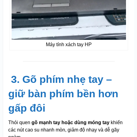
Máy tính xách tay HP
️
3. Gõ phím nhẹ tay –
giữ bàn phím bền hơn
gấp đôi
Thói quen
gõ mạnh tay hoặc dùng móng tay
khiến
các nút cao su nhanh mòn, giảm độ nhạy và dễ gãy