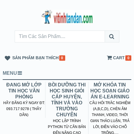
SẢN PHẨM BẠN THÍCH
CART
0
0
MENU
ĐANG MỞ LỚP
BỒI DƯỠNG THI
MỞ KHÓA TIN
TIN HỌC VĂN
HỌC SINH GIỎI
HỌC SOẠN GIÁO
PHÒNG
CẤP HUYỆN,
ÁN E-LEARNING
TỈNH VÀ VÀO
HÃY ĐĂNG KÝ NGAY ĐT:
CÂU HỎI TRẮC NGHIỆM
TRƯỜNG
093.717.9278 ( THẦY
(A,B,C,D), CHÈN ÂM
CHUYÊN
DÂN)
THANH, VIDEO, THỜI
HỌC LẬP TRÌNH
GIAN THẢO LUẬN, TRẢ
PYTHON TỪ CĂN BẢN
LỜI, ĐIỀN VÀO CHỖ
ĐẾN NÂNG CAO
TRỐNG.....