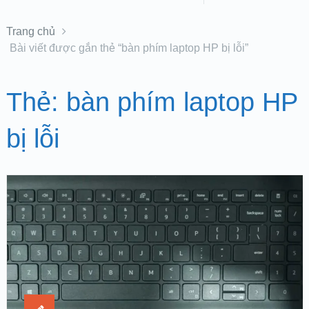
Trang chủ
Bài viết được gắn thẻ “bàn phím laptop HP bị lỗi”
Thẻ:
bàn phím laptop HP
bị lỗi