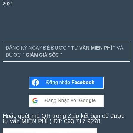
2021
ĐĂNG KÝ NGAY ĐỂ ĐƯỢC
" TƯ VẤN MIỄN PHÍ "
VÀ
ĐƯỢC
" GIẢM GIÁ SỐC
"
Hoặc quét mã QR trong Zalo kết bạn để được
tư vấn MIỄN PHÍ ( ĐT: 093.717.9278