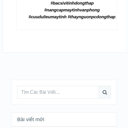
#bacsivitinhdongthap
#nangcapmaytinhvanphong
#cuudulieumaytinh #thaynguonpcdongthap
Bài viết mới