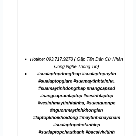
Hotline: 093.717.9278 ( Gặp Tấn Dân Cử Nhân
Công Nghệ Thông Tin)
#sualaptopdongthap #sualaptopuytin
#sualaptopgiare #suamaytinhtainha,
#suamaytinhdongthap #nangcapssd
#nangcapramlaptop #vesinhlaptop
#vesinhmaytinhtainha, #suanguonpc
#nguonmaytinhkhonglen
#laptopkhoikhoidong #maytinhchaycham
#sualaptopchotanhiep
#sualaptopchauthanh #bacsivivitinh