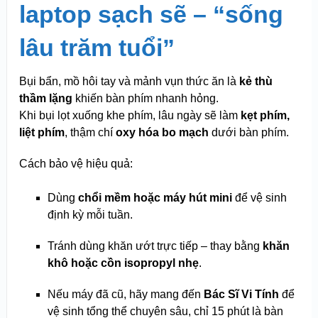
laptop sạch sẽ – “sống
lâu trăm tuổi”
Bụi bẩn, mồ hôi tay và mảnh vụn thức ăn là
kẻ thù
thầm lặng
khiến bàn phím nhanh hỏng.
Khi bụi lọt xuống khe phím, lâu ngày sẽ làm
kẹt phím,
liệt phím
, thậm chí
oxy hóa bo mạch
dưới bàn phím.
Cách bảo vệ hiệu quả:
Dùng
chổi mềm hoặc máy hút mini
để vệ sinh
định kỳ mỗi tuần.
Tránh dùng khăn ướt trực tiếp – thay bằng
khăn
khô hoặc cồn isopropyl nhẹ
.
Nếu máy đã cũ, hãy mang đến
Bác Sĩ Vi Tính
để
vệ sinh tổng thể chuyên sâu, chỉ 15 phút là bàn