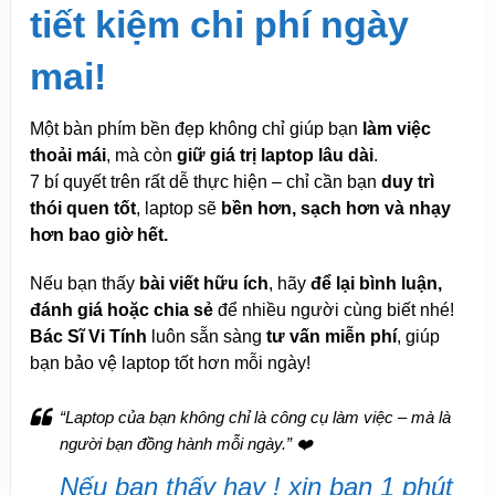
tiết kiệm chi phí ngày
mai!
Một bàn phím bền đẹp không chỉ giúp bạn
làm việc
thoải mái
, mà còn
giữ giá trị laptop lâu dài
.
7 bí quyết trên rất dễ thực hiện – chỉ cần bạn
duy trì
thói quen tốt
, laptop sẽ
bền hơn, sạch hơn và nhạy
hơn bao giờ hết.
Nếu bạn thấy
bài viết hữu ích
, hãy
để lại bình luận,
đánh giá hoặc chia sẻ
để nhiều người cùng biết nhé!
Bác Sĩ Vi Tính
luôn sẵn sàng
tư vấn miễn phí
, giúp
bạn bảo vệ laptop tốt hơn mỗi ngày!
“Laptop của bạn không chỉ là công cụ làm việc – mà là
người bạn đồng hành mỗi ngày.”
❤️
Nếu bạn thấy hay ! xin bạn 1 phút