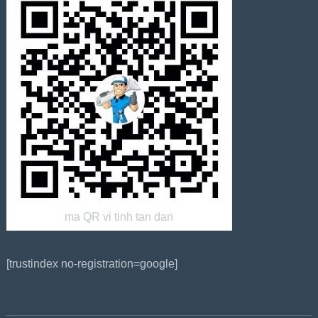
ma QR vi tinh tan dan
[trustindex no-registration=google]