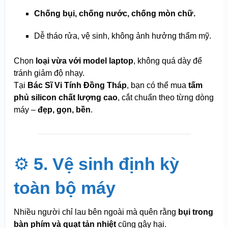
Chống bụi, chống nước, chống mòn chữ.
Dễ tháo rửa, vệ sinh, không ảnh hưởng thẩm mỹ.
Chọn
loại vừa với model laptop
, không quá dày để
tránh giảm độ nhạy.
Tại
Bác Sĩ Vi Tính Đồng Tháp
, bạn có thể mua
tấm
phủ silicon chất lượng cao
, cắt chuẩn theo từng dòng
máy –
đẹp, gọn, bền
.
⚙️
5. Vệ sinh định kỳ
toàn bộ máy
Nhiều người chỉ lau bên ngoài mà quên rằng
bụi trong
bàn phím và quạt tản nhiệt
cũng gây hại.