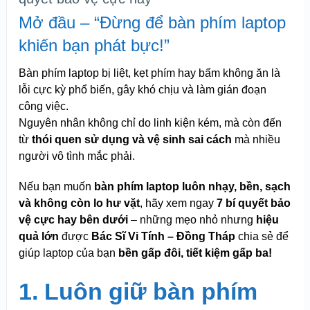
Mở đầu – “Đừng để bàn phím laptop
khiến bạn phát bực!”
Bàn phím laptop bị liệt, kẹt phím hay bấm không ăn là
lỗi cực kỳ phổ biến, gây khó chịu và làm gián đoạn
công việc.
Nguyên nhân không chỉ do linh kiện kém, mà còn đến
từ
thói quen sử dụng và vệ sinh sai cách
mà nhiều
người vô tình mắc phải.
Nếu bạn muốn
bàn phím laptop luôn nhạy, bền, sạch
và không còn lo hư vặt
, hãy xem ngay
7 bí quyết bảo
vệ cực hay bên dưới
– những mẹo nhỏ nhưng
hiệu
quả lớn
được
Bác Sĩ Vi Tính – Đồng Tháp
chia sẻ để
giúp laptop của bạn
bền gấp đôi, tiết kiệm gấp ba!
1. Luôn giữ bàn phím