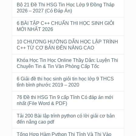
Bộ 21 Đề Thi HSG Tin Học Lớp 9 Đồng Tháp
2026 – 2027 (Có Đáp Án)
6 BÀI TẬP C++ CHUẨN THI HỌC SINH GIỎI
MỚI NHẤT 2026
10 CHƯƠNG HƯỚNG DẪN HỌC LẬP TRÌNH
C++ TỪ CƠ BẢN ĐẾN NÂNG CAO
Khóa Học Tin Học Online Thầy Dân: Luyện Thi
Chuyên Tin & Tin Văn Phòng Cấp Tốc
6 Giải đề thi học sinh giỏi tin học lớp 9 THCS
tỉnh bình phước 2019 – 2020
76 Đề thi HSG Tin 9 cấp Tỉnh Có đáp án mới
nhất (File Word & PDF)
Tải 200 Bài lập trình python có lời giải cơ bản
đến nâng cao pdf
Tổng Hợp Hàm Python Thi Tỉnh Và Thi Vào