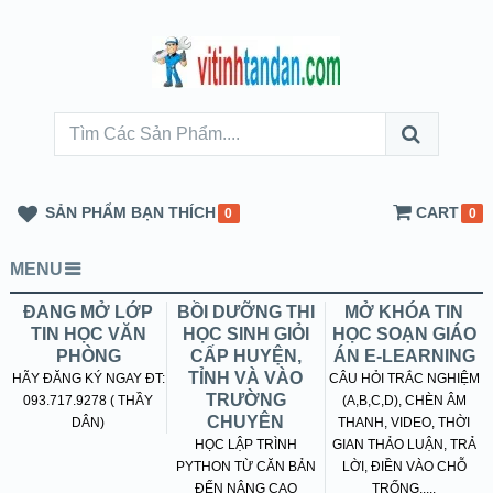
SẢN PHẨM BẠN THÍCH
CART
0
0
MENU
ĐANG MỞ LỚP
BỒI DƯỠNG THI
MỞ KHÓA TIN
TIN HỌC VĂN
HỌC SINH GIỎI
HỌC SOẠN GIÁO
PHÒNG
CẤP HUYỆN,
ÁN E-LEARNING
TỈNH VÀ VÀO
HÃY ĐĂNG KÝ NGAY ĐT:
CÂU HỎI TRẮC NGHIỆM
TRƯỜNG
093.717.9278 ( THẦY
(A,B,C,D), CHÈN ÂM
CHUYÊN
DÂN)
THANH, VIDEO, THỜI
HỌC LẬP TRÌNH
GIAN THẢO LUẬN, TRẢ
PYTHON TỪ CĂN BẢN
LỜI, ĐIỀN VÀO CHỖ
ĐẾN NÂNG CAO
TRỐNG.....