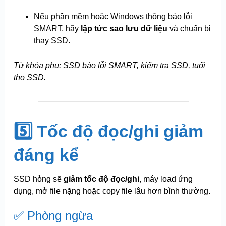
Nếu phần mềm hoặc Windows thông báo lỗi
SMART, hãy
lập tức sao lưu dữ liệu
và chuẩn bị
thay SSD.
Từ khóa phụ: SSD báo lỗi SMART, kiểm tra SSD, tuổi
thọ SSD.
5️⃣ Tốc độ đọc/ghi giảm
đáng kể
SSD hỏng sẽ
giảm tốc độ đọc/ghi
, máy load ứng
dụng, mở file nặng hoặc copy file lâu hơn bình thường.
✅ Phòng ngừa