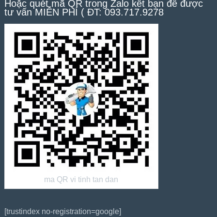
Hoặc quét mã QR trong Zalo kết bạn để được
tư vấn MIỄN PHÍ ( ĐT: 093.717.9278
ma QR vi tinh tan dan
[trustindex no-registration=google]