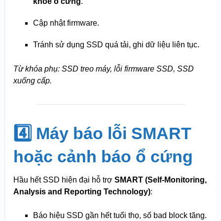
khỏe ổ cứng
.
Cập nhật firmware.
Tránh sử dụng SSD quá tải, ghi dữ liệu liên tục.
Từ khóa phụ: SSD treo máy, lỗi firmware SSD, SSD
xuống cấp.
4️⃣ Máy báo lỗi SMART
hoặc cảnh báo ổ cứng
Hầu hết SSD hiện đại hỗ trợ
SMART (Self-Monitoring,
Analysis and Reporting Technology)
:
Báo hiệu SSD gần hết tuổi thọ, số bad block tăng.