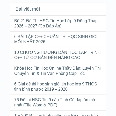
Bài viết mới
Bộ 21 Đề Thi HSG Tin Học Lớp 9 Đồng Tháp
2026 – 2027 (Có Đáp Án)
6 BÀI TẬP C++ CHUẨN THI HỌC SINH GIỎI
MỚI NHẤT 2026
10 CHƯƠNG HƯỚNG DẪN HỌC LẬP TRÌNH
C++ TỪ CƠ BẢN ĐẾN NÂNG CAO
Khóa Học Tin Học Online Thầy Dân: Luyện Thi
Chuyên Tin & Tin Văn Phòng Cấp Tốc
6 Giải đề thi học sinh giỏi tin học lớp 9 THCS
tỉnh bình phước 2019 – 2020
76 Đề thi HSG Tin 9 cấp Tỉnh Có đáp án mới
nhất (File Word & PDF)
Tải 200 Bài lập trình python có lời giải cơ bản