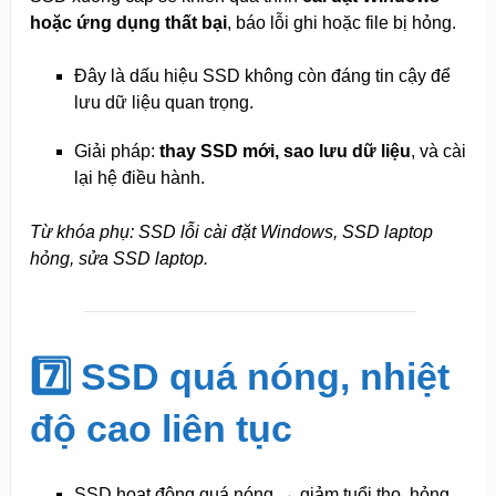
hoặc ứng dụng thất bại
, báo lỗi ghi hoặc file bị hỏng.
Đây là dấu hiệu SSD không còn đáng tin cậy để
lưu dữ liệu quan trọng.
Giải pháp:
thay SSD mới, sao lưu dữ liệu
, và cài
lại hệ điều hành.
Từ khóa phụ: SSD lỗi cài đặt Windows, SSD laptop
hỏng, sửa SSD laptop.
7️⃣ SSD quá nóng, nhiệt
độ cao liên tục
SSD hoạt động quá nóng → giảm tuổi thọ, hỏng