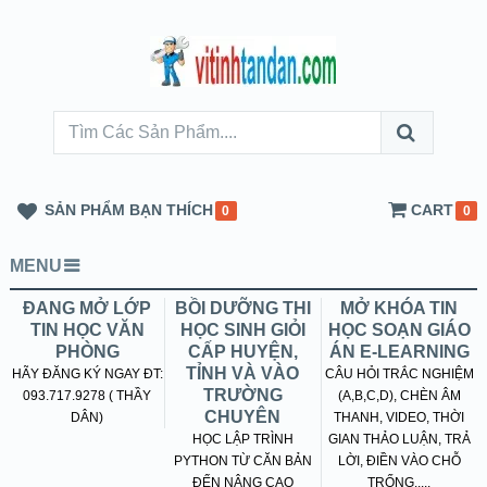
SẢN PHẨM BẠN THÍCH
CART
0
0
MENU
ĐANG MỞ LỚP
BỒI DƯỠNG THI
MỞ KHÓA TIN
TIN HỌC VĂN
HỌC SINH GIỎI
HỌC SOẠN GIÁO
PHÒNG
CẤP HUYỆN,
ÁN E-LEARNING
TỈNH VÀ VÀO
HÃY ĐĂNG KÝ NGAY ĐT:
CÂU HỎI TRẮC NGHIỆM
TRƯỜNG
093.717.9278 ( THẦY
(A,B,C,D), CHÈN ÂM
CHUYÊN
DÂN)
THANH, VIDEO, THỜI
HỌC LẬP TRÌNH
GIAN THẢO LUẬN, TRẢ
PYTHON TỪ CĂN BẢN
LỜI, ĐIỀN VÀO CHỖ
ĐẾN NÂNG CAO
TRỐNG.....