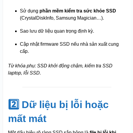
Sử dụng
phần mềm kiểm tra sức khỏe SSD
(CrystalDiskInfo, Samsung Magician…).
Sao lưu dữ liệu quan trọng định kỳ.
Cập nhật firmware SSD nếu nhà sản xuất cung
cấp.
Từ khóa phụ: SSD khởi động chậm, kiểm tra SSD
laptop, lỗi SSD.
2️⃣ Dữ liệu bị lỗi hoặc
mất mát
Một dấu hiệu rõ ràng SSD sắp hỏng là
file bị lỗi khi