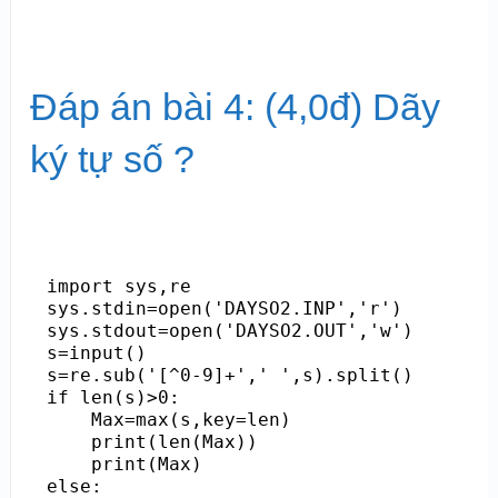
Đáp án bài 4: (4,0đ) Dãy
ký tự số ?
import sys,re

sys.stdin=open('DAYSO2.INP','r')

sys.stdout=open('DAYSO2.OUT','w')

s=input()

s=re.sub('[^0-9]+',' ',s).split()

if len(s)>0:

    Max=max(s,key=len)

    print(len(Max))

    print(Max)

else:
