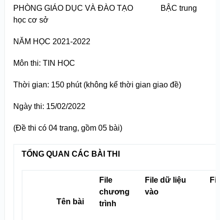
PHÒNG GIÁO DỤC VÀ ĐÀO TẠO BẬC trung
học cơ sở
NĂM HỌC 2021-2022
Môn thi: TIN HỌC
Thời gian: 150 phút (không kể thời gian giao đề)
Ngày thi: 15/02/2022
(Đề thi có 04 trang, gồm 05 bài)
TỔNG QUAN CÁC BÀI THI
File
File dữ liệu
Fil
chương
vào
Tên bài
trình