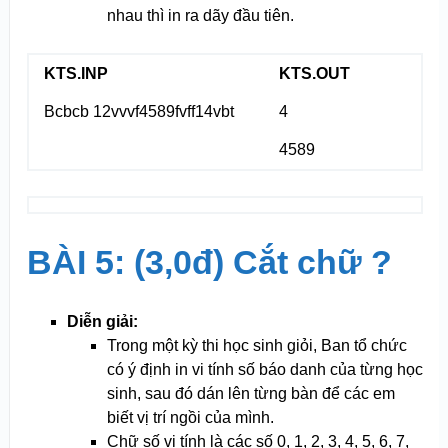
nhau thì in ra dãy đầu tiên.
KTS.INP
KTS.OUT
Bcbcb 12vvvf4589fvff14vbt
4
4589
BÀI 5: (3,0đ) Cắt chữ ?
Diễn giải:
Trong một kỳ thi học sinh giỏi, Ban tổ chức
có ý định in vi tính số báo danh của từng học
sinh, sau đó dán lên từng bàn để các em
biết vị trí ngồi của mình.
Chữ số vi tính là các số 0, 1, 2, 3, 4, 5, 6, 7,