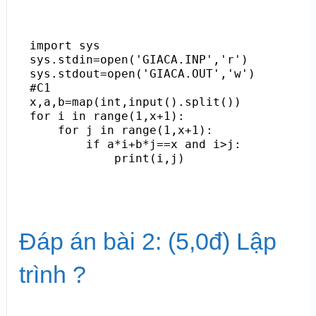
import sys

sys.stdin=open('GIACA.INP','r')

sys.stdout=open('GIACA.OUT','w')

#C1

x,a,b=map(int,input().split())

for i in range(1,x+1):

    for j in range(1,x+1):

        if a*i+b*j==x and i>j:

Đáp án bài 2: (5,0đ) Lập
trình ?