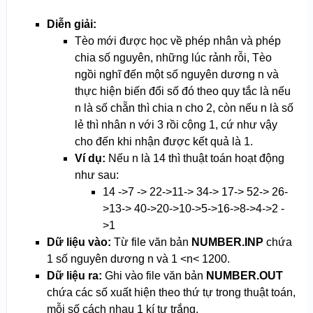
Diễn giải:
Tèo mới được học về phép nhân và phép
chia số nguyên, những lúc rảnh rỗi, Tèo
ngồi nghĩ đến một số nguyên dương n và
thực hiện biến đổi số đó theo quy tắc là nếu
n là số chẵn thì chia n cho 2, còn nếu n là số
lẻ thì nhân n với 3 rồi cộng 1, cứ như vậy
cho đến khi nhận được kết quả là 1.
Ví dụ:
Nếu n là 14 thì thuật toán hoạt động
như sau:
14 ->7 -> 22->11-> 34-> 17-> 52-> 26-
>13-> 40->20->10->5->16->8->4->2 -
>1
Dữ liệu vào:
Từ file văn bản
NUMBER.INP
chứa
1 số nguyên dương n và 1 <n< 1200.
Dữ liệu ra:
Ghi vào file văn bản
NUMBER.OUT
chứa các số xuất hiện theo thứ tự trong thuật toán,
mỗi số cách nhau 1 kí tự trắng.