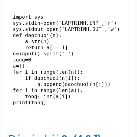
import sys

sys.stdin=open('LAPTRINH.INP','r')

sys.stdout=open('LAPTRINH.OUT','w')

def daochuoi(n):

    a=str(n)

    return a[::-1]

n=input().split('.')

tong=0

a=[]

for i in range(len(n)):

    if daochuoi(n[i]):

        a.append(daochuoi(n[i]))

for i in range(len(a)):

    tong+=int(a[i])
