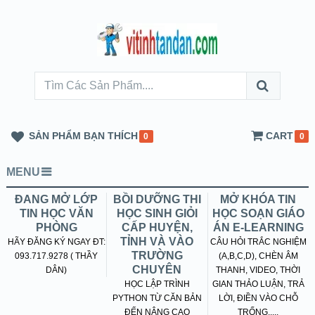
SẢN PHẨM BẠN THÍCH
CART
0
0
MENU
ĐANG MỞ LỚP
BỒI DƯỠNG THI
MỞ KHÓA TIN
TIN HỌC VĂN
HỌC SINH GIỎI
HỌC SOẠN GIÁO
PHÒNG
CẤP HUYỆN,
ÁN E-LEARNING
TỈNH VÀ VÀO
HÃY ĐĂNG KÝ NGAY ĐT:
CÂU HỎI TRẮC NGHIỆM
TRƯỜNG
093.717.9278 ( THẦY
(A,B,C,D), CHÈN ÂM
CHUYÊN
DÂN)
THANH, VIDEO, THỜI
HỌC LẬP TRÌNH
GIAN THẢO LUẬN, TRẢ
PYTHON TỪ CĂN BẢN
LỜI, ĐIỀN VÀO CHỖ
ĐẾN NÂNG CAO
TRỐNG.....