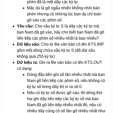
phím đã là một dãy các ký tự.
Mặc dù là gõ ngẫu nhiên không nhìn bàn
phím nhưng có những lúc bạn ấy chỉ toàn
gõ vào các phím số.
Yêu cầu:
Cho xâu ký tự S là dãy các ký tự mà
bạn Nam đã gõ vào, hãy cho biết bạn Nam đã gõ
liên tiếp các phím số nhiều nhất là bao nhiêu?
Dữ liệu vào:
Cho từ file văn bản có tên KTS.INP
gồm một dòng chứa xâu ký tự S (độ dài xâu
không quá 255 ký tự)
Dữ kiệu ra:
Ghi ra fíle văn bản có tên KTS.OUT
có dạng:
Dòng đầu tiên ghi số lần nhiều nhất mà bạn
Nam gõ liên tiếp các phím số, nếu không có
ký tự số trong dãy thì in ra số 0.
Nếu có ký tự số được gõ vào, thì dòng thứ
hai ghi dãy liên tiếp các ký tự số mà bạn
Nam đã gõ liên tiếp nhiều nhất đó, nếu có
nhiều dãy cùng có số lần gõ nhiều nhất như