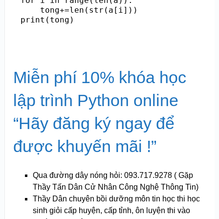
for i in range(len(a)):

    tong+=len(str(a[i]))

Miễn phí 10% khóa học
lập trình Python online
“Hãy đăng ký ngay để
được khuyến mãi !”
Qua đường dây nóng hỏi: 093.717.9278 ( Gặp
Thầy Tấn Dân Cử Nhân Công Nghệ Thông Tin)
Thầy Dân chuyên bồi dưỡng môn tin học thi học
sinh giỏi cấp huyện, cấp tỉnh, ôn luyện thi vào