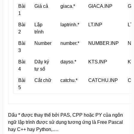
Bài
Giá cả
giaca.*
GIACA.INP
GI
1
Bài
Lập
laptrinh.*
LT.INP
LT
2
trình
Bài
Number
number.*
NUMBER.INP
N
3
Bài
Dãy ký
dayso.*
KTS.INP
KT
4
tự số
Bài
Cắt chữ
catchu.*
CATCHU.INP
CA
5
Dấu * được thay thế bởi PAS, CPP hoặc PY của ngôn
ngữ lập trình được sử dụng tương ứng là Free Pascal
hay C++ hay Python,….