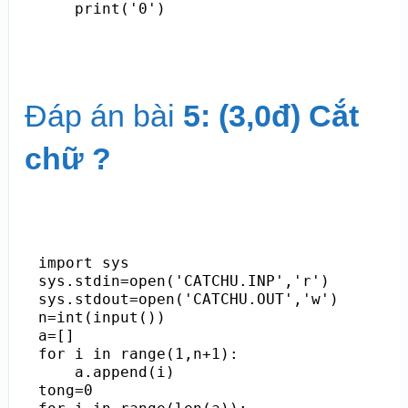
Đáp án bài
5: (3,0đ) Cắt
chữ ?
import sys

sys.stdin=open('CATCHU.INP','r')

sys.stdout=open('CATCHU.OUT','w')

n=int(input())

a=[]

for i in range(1,n+1):

    a.append(i)

tong=0
