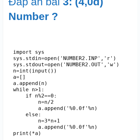
Đáp án bài
3: (4,0đ)
Number ?
import sys

sys.stdin=open('NUMBER2.INP','r')

sys.stdout=open('NUMBER2.OUT','w')

n=int(input())

a=[]

a.append(n)

while n>1:

    if n%2==0:

        n=n/2

        a.append('%0.0f'%n)

    else:

        n=3*n+1

        a.append('%0.0f'%n)
