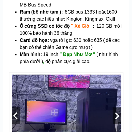
MB Bus Speed
Ram (bộ nhớ tạm ) :
8GB bus 1333 hoặc1600
thường các hiệu như: Kington, Kingmax, Gkill
Ổ cứng SSD có tốc độ
” Xé Gió “
: 120 GB mới
100% bảo hành 36 tháng
Card đồ họa:
vga rời gtx 630 hoặc 635 ( để các
bạn có thể chiến Game cực mượt )
Màn hình:
19 inch
” Đẹp Như Mơ ”
( như hình
phía dưới )
,
độ phân cực giải cao.