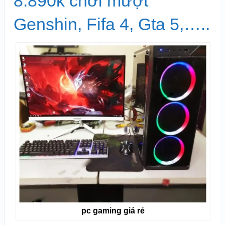
8.890k chơi mượt
Genshin, Fifa 4, Gta 5,…..
pc gaming giá rẻ