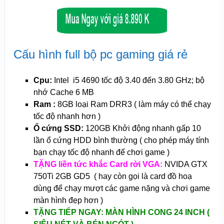
Cấu hình full bộ pc gaming giá rẻ
Cpu:
Intel i5 4690 tốc độ 3.40 đến 3.80 GHz; bộ
nhớ Cache 6 MB
Ram :
8GB loại Ram DRR3 ( làm máy có thể chạy
tốc độ nhanh hơn )
Ổ cứng SSD:
120GB Khởi động nhanh gấp 10
lần ổ cứng HDD bình thường ( cho phép máy tính
bạn chạy tốc độ nhanh để chơi game )
TẶNG liền tức khắc Card rời VGA:
NVIDA GTX
750Ti 2GB GD5 ( hay còn gọi là card đồ hoạ
dùng để chạy mượt các game nặng và chơi game
màn hình đẹp hơn )
TẶNG TIẾP NGAY: MÀN HÌNH CONG 24 INCH (