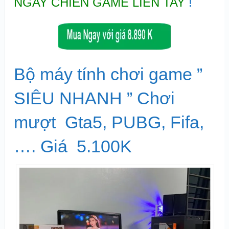
NGAY CHIẾN GAME LIỀN TAY
!
Bộ máy tính chơi game ”
SIÊU NHANH ” Chơi
mượt Gta5, PUBG, Fifa,
…. Giá 5.100K