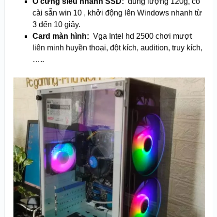
Ổ cứng siêu nhanh SSD:
dung lượng 120g, có
cài sẵn win 10 , khởi động lên Windows nhanh từ
3 đến 10 giây.
Card màn hình:
Vga Intel hd 2500 chơi mượt
liên minh huyền thoại, đột kích, audition, truy kích,
…..