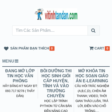
SẢN PHẨM BẠN THÍCH
CART
0
0
MENU
ĐANG MỞ LỚP
BỒI DƯỠNG THI
MỞ KHÓA TIN
TIN HỌC VĂN
HỌC SINH GIỎI
HỌC SOẠN GIÁO
PHÒNG
CẤP HUYỆN,
ÁN E-LEARNING
TỈNH VÀ VÀO
HÃY ĐĂNG KÝ NGAY ĐT:
CÂU HỎI TRẮC NGHIỆM
TRƯỜNG
093.717.9278 ( THẦY
(A,B,C,D), CHÈN ÂM
CHUYÊN
DÂN)
THANH, VIDEO, THỜI
HỌC LẬP TRÌNH
GIAN THẢO LUẬN, TRẢ
PYTHON TỪ CĂN BẢN
LỜI, ĐIỀN VÀO CHỖ
ĐẾN NÂNG CAO
TRỐNG.....