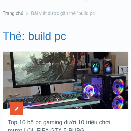
Trang chủ
Bài viết được gắn thẻ “build pc”
Thẻ:
build pc
Top 10 bộ pc gaming dưới 10 triệu chơi
mượt LOL FIFA GTA 5 PUBG