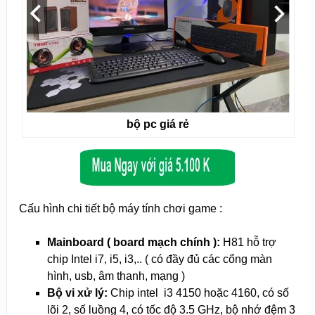
bộ pc giá rẻ
Cấu hình chi tiết bộ máy tính chơi game :
Mainboard ( board mạch chính ):
H81 hỗ trợ
chip Intel i7, i5, i3,.. ( có đầy đủ các cổng màn
hình, usb, âm thanh, mạng )
Bộ vi xử lý:
Chip intel i3 4150 hoặc 4160, có số
lõi 2, số luồng 4, có tốc độ 3.5 GHz, bộ nhớ đệm 3