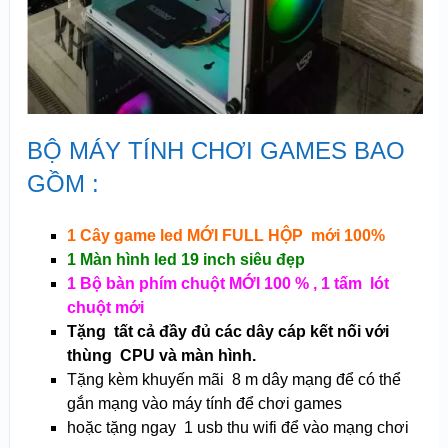
BỘ MÁY TÍNH CHƠI GAMES BAO
GỒM :
1 Cây game led MỚI FULL HỘP mới 100%
1 Màn hình led 19 inch siêu đẹp
1 Bộ bàn phím chuột MỚI 100 % , 1 tấm lót
chuột mới
Tặng tất cả đầy đủ các dây cáp kết nối với
thùng CPU và màn hình.
Tặng kèm khuyến mãi 8 m dây mạng để có thể
gắn mạng vào máy tính để chơi games
hoặc tặng ngay 1 usb thu wifi để vào mạng chơi